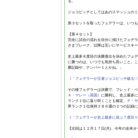
る。
ジョコビッチとしてはあのスマッシュのミ
第３セットを取ったフェデラーは、いつも
【第４セット】
完全に試合の流れを自分に傾けたフェデラ
さまブレーク、以降は互いにサービスキー
史上最多８度目の決勝進出を決めたフェデ
に勝つのは、いつでも気持ち良いこと。こ
勝記録や、ナンバー１とかね。」
《「フェデラーが王者ジョコビッチ破る◇
その後フェデラーは決勝で、フレッド・ペ
Ａ・マレー（英国）
に勝利し、史上最多に
ランク１位に返り咲くことも確定、
Ｐ・サ
界ランク１位保持２８６週の２つの記録に
《「フェデラーが史上最多に並ぶ７度目Ｖ
【次回は１２月１７日(月)、今年の全米