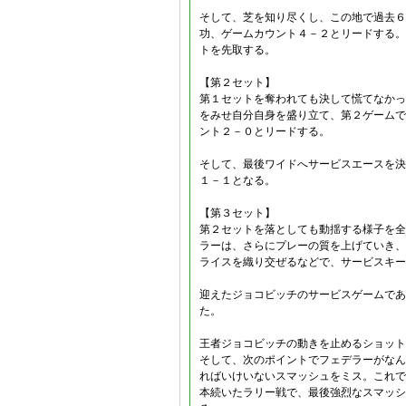
そして、芝を知り尽くし、この地で過去６
功、ゲームカウント４－２とリードする。
トを先取する。
【第２セット】
第１セットを奪われても決して慌てなかっ
をみせ自分自身を盛り立て、第２ゲームで
ント２－０とリードする。
そして、最後ワイドへサービスエースを決
１－１となる。
【第３セット】
第２セットを落としても動揺する様子を全
ラーは、さらにプレーの質を上げていき、
ライスを織り交ぜるなどで、サービスキー
迎えたジョコビッチのサービスゲームであ
た。
王者ジョコビッチの動きを止めるショット
そして、次のポイントでフェデラーがなん
ればいけいないスマッシュをミス。これで
本続いたラリー戦で、最後強烈なスマッシ