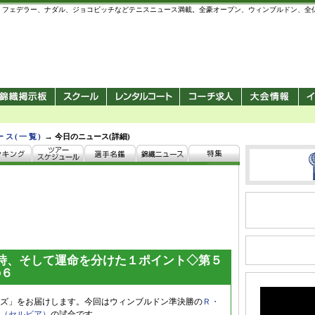
 錦織圭、フェデラー、ナダル、ジョコビッチなどテニスニュース満載。全豪オープン、ウィンブルドン、
→
ース(一覧)
今日のニュース(詳細)
時、そして運命を分けた１ポイント◇第５
の６
ズ」をお届けします。今回はウィンブルドン準決勝の
Ｒ・
（セルビア）
の試合です。