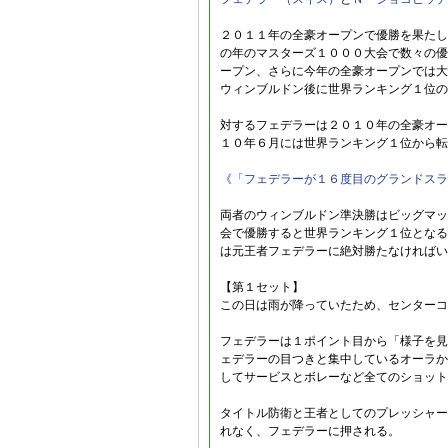
２０１１年の全豪オープンで優勝を果たし
の年のマスターズ１０００大会で数々の優
ープン、さらに今年の全豪オープンでは大
ウィンブルドン後に世界ランキング１位の
対するフェデラーは２０１０年の全豪オー
１０年６月には世界ランキング１位から転
《「フェデラーが１６度目のグランドスラ
両者のウィンブルドン準決勝はビッグマッ
会で優勝すると世界ランキング１位となる
は元王者フェデラーに絶対勝たなければい
【第１セット】
この日は雨が降っていたため、センターコ
フェデラーは１ポイント目から「様子を見
ェデラーの目つきと集中しているオーラか
してサービスとボレーなど全てのショット
タイトル防衛と王者としてのプレッシャー
れなく、フェデラーに押される。