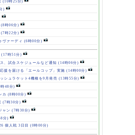
退
(10時25分)
分)
)
」
(8時06分)
破
(7時22分)
ドゥヴァーディ
(6時00分)
」
(17時51分)
ース、試合スケジュールなど通知
(14時06分)
の応援を届ける「エールコップ」実施
(14時00分)
ッシュラケット4機種を9月発売
(13時55分)
9時48分)
ンカ
(8時00分)
退
(7時30分)
ロジャン
(7時30分)
58分)
6 個人戦 3日目
(0時00分)