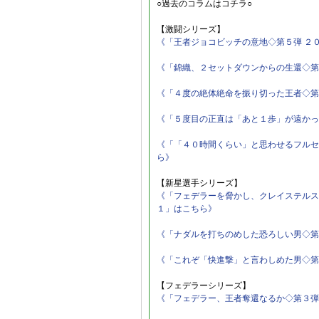
○過去のコラムはコチラ○
【激闘シリーズ】
《「王者ジョコビッチの意地◇第５弾 ２
《「錦織、２セットダウンからの生還◇第
《「４度の絶体絶命を振り切った王者◇第
《「５度目の正直は「あと１歩」が遠かっ
《「「４０時間くらい」と思わせるフルセ
ら》
【新星選手シリーズ】
《「フェデラーを脅かし、クレイステルス
１」はこちら》
《「ナダルを打ちのめした恐ろしい男◇第
《「これぞ「快進撃」と言わしめた男◇第
【フェデラーシリーズ】
《「フェデラー、王者奪還なるか◇第３弾