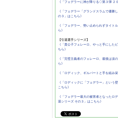
《「フェデラーに神が降りる◇第３弾 ２
《「フェデラー「グランドスラムで優勝し
の３」はこちら》
《「フェデラー、勢い止められずタイトル
ら》
【引退選手シリーズ】
《「貴公子フェレーロ、やっと手にしたビ
ちら》
《「完璧主義者のフェレーロ、最後は涙の
ら》
《「ロディック、ギルバートと手を組み栄
《「ロディックに「フェデラー」という壁
こちら》
《「フェデラー最大の被害者となったロデ
退シリーズ その３」はこちら》