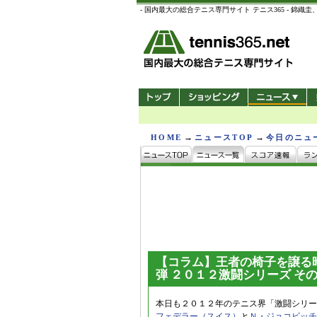
- 国内最大の総合テニス専門サイト テニス365 -
→
→
HOME
ニュースTOP
今日のニュ
【コラム】王者の椅子を譲る
弾 ２０１２激闘シリーズ そ
本日も２０１２年のテニス界「激闘シリー
フェデラー（スイス）
と
Ｎ・ジョコビッチ