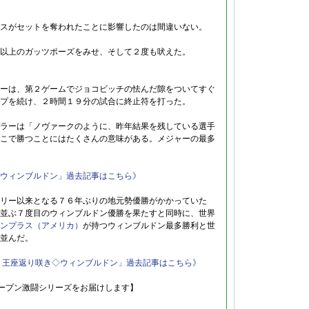
スがセットを奪われたことに影響したのは間違いない。
以上のガッツポーズをみせ、そして２度も吠えた。
ーは、第２ゲームでジョコビッチの怯んだ隙をついてすぐ
プを続け、２時間１９分の試合に終止符を打った。
ラーは「ノヴァークのように、昨年結果を残している選手
こで勝つことにはたくさんの意味がある。メジャーの最多
ウィンブルドン」過去記事はこちら》
リー以来となる７６年ぶりの地元勢優勝がかかっていた
並ぶ７度目のウィンブルドン優勝を果たすと同時に、世界
ンプラス（アメリカ）
が持つウィンブルドン最多勝利と世
並んだ。
 王座返り咲き◇ウィンブルドン」過去記事はこちら》
オープン激闘シリーズをお届けします】