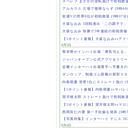
ズベレフ まさかの逆転負けで初戦敗
アルカラス 欠場で復帰ならず
(9時46
前週Vの世界8位が初戦敗退
(9時07分
大坂なおみ 3回戦進出「この調子で
大坂なおみ 快勝で3年連続の初戦突
【1ポイント速報】大坂なおみvsア
8月5日
熊本勢がインハイ出場「勇気与える
ジャパンオープン公式アプリをリリ
近畿インターハイ出場選手へ手書き
ダンロップ、制振ゴム搭載の新型スカ
内島萌夏 世界1位にストレート負け
(
【1ポイント速報】内島萌夏vsサバレ
望月慎太郎 ストレート負けで初戦敗
【1ポイント速報】望月慎太郎vsマ
西岡良仁の妻 第一子妊娠を発表
(6時
【写真特集】インターハイ テニス 202
8月4日