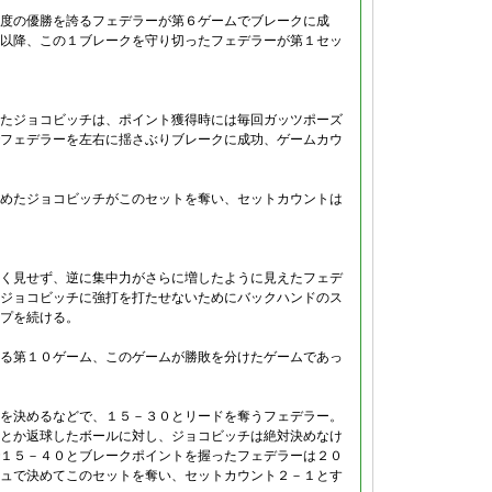
度の優勝を誇るフェデラーが第６ゲームでブレークに成
以降、この１ブレークを守り切ったフェデラーが第１セッ
たジョコビッチは、ポイント獲得時には毎回ガッツポーズ
フェデラーを左右に揺さぶりブレークに成功、ゲームカウ
めたジョコビッチがこのセットを奪い、セットカウントは
く見せず、逆に集中力がさらに増したように見えたフェデ
ジョコビッチに強打を打たせないためにバックハンドのス
プを続ける。
る第１０ゲーム、このゲームが勝敗を分けたゲームであっ
を決めるなどで、１５－３０とリードを奪うフェデラー。
とか返球したボールに対し、ジョコビッチは絶対決めなけ
１５－４０とブレークポイントを握ったフェデラーは２０
ュで決めてこのセットを奪い、セットカウント２－１とす