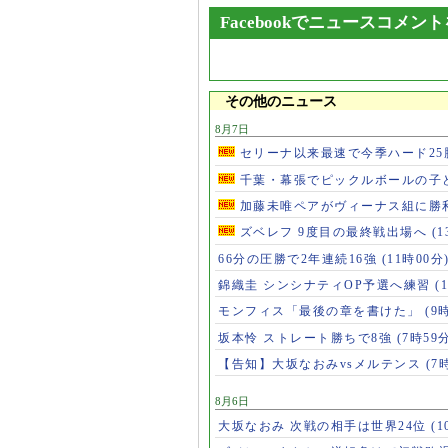
Facebookでニュースコメン
その他のニュース
8月7日
セリーナ以来最速で今季ハード2
千葉・幕張でピックルボールの子
加藤未唯ペアがヴィーナス組に勝
ズベレフ 9度目の最終戦出場へ
(
66分の圧勝で2年連続16強
(11時00分
錦織圭 シンシナティOP予選へ練習
(
モンフィス「最後の章を書けた」
(9
坂本怜 ストレート勝ちで8強
(7時59
【告知】大坂なおみvsメルテンス
(7
8月6日
大坂なおみ 次戦の相手は世界24位
(1