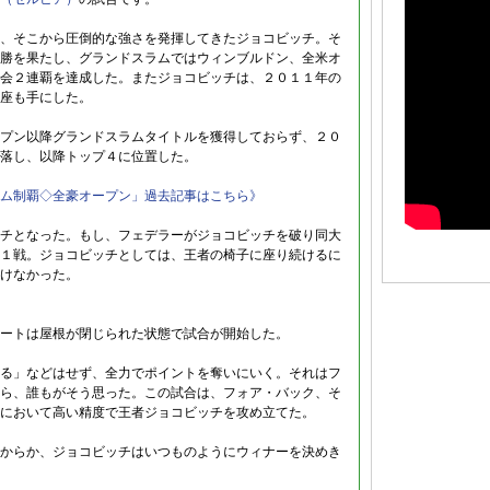
、そこから圧倒的な強さを発揮してきたジョコビッチ。そ
勝を果たし、グランドスラムではウィンブルドン、全米オ
会２連覇を達成した。またジョコビッチは、２０１１年の
座も手にした。
プン以降グランドスラムタイトルを獲得しておらず、２０
落し、以降トップ４に位置した。
ム制覇◇全豪オープン」過去記事はこちら》
チとなった。もし、フェデラーがジョコビッチを破り同大
１戦。ジョコビッチとしては、王者の椅子に座り続けるに
けなかった。
ートは屋根が閉じられた状態で試合が開始した。
る」などはせず、全力でポイントを奪いにいく。それはフ
ら、誰もがそう思った。この試合は、フォア・バック、そ
において高い精度で王者ジョコビッチを攻め立てた。
からか、ジョコビッチはいつものようにウィナーを決めき