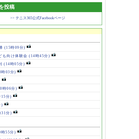
トを投稿
>> テニス365公式Facebookページ
5勝
(15時09分)
ども向け体験会
(14時45分)
利
(14時05分)
13時03分)
)
10時06分)
時15分)
分)
時31分)
0時55分)