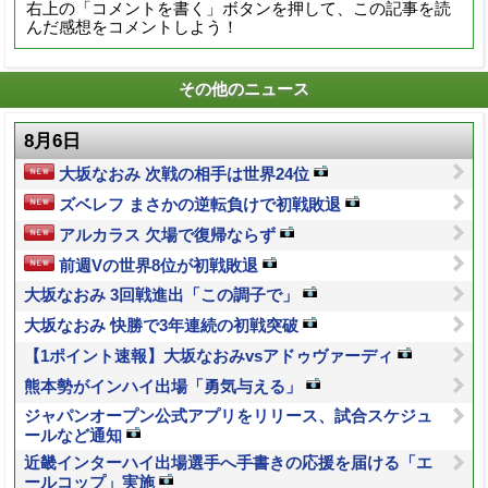
右上の「コメントを書く」ボタンを押して、この記事を読
んだ感想をコメントしよう！
その他のニュース
8月6日
大坂なおみ 次戦の相手は世界24位
ズベレフ まさかの逆転負けで初戦敗退
アルカラス 欠場で復帰ならず
前週Vの世界8位が初戦敗退
大坂なおみ 3回戦進出「この調子で」
大坂なおみ 快勝で3年連続の初戦突破
【1ポイント速報】大坂なおみvsアドゥヴァーディ
熊本勢がインハイ出場「勇気与える」
ジャパンオープン公式アプリをリリース、試合スケジュ
ールなど通知
近畿インターハイ出場選手へ手書きの応援を届ける「エ
ールコップ」実施