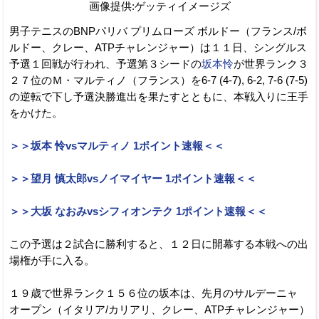
画像提供:ゲッティイメージズ
男子テニスのBNPパリバ プリムローズ ボルドー（フランス/ボ
ルドー、クレー、ATPチャレンジャー）は１１日、シングルス
予選１回戦が行われ、予選第３シードの
坂本怜
が世界ランク３
２７位のＭ・マルティノ（フランス）を6-7 (4-7), 6-2, 7-6 (7-5)
の逆転で下し予選決勝進出を果たすとともに、本戦入りに王手
をかけた。
＞＞坂本 怜vsマルティノ 1ポイント速報＜＜
＞＞望月 慎太郎vsノイマイヤー 1ポイント速報＜＜
＞＞大坂 なおみvsシフィオンテク 1ポイント速報＜＜
この予選は２試合に勝利すると、１２日に開幕する本戦への出
場権が手に入る。
１９歳で世界ランク１５６位の坂本は、先月のサルデーニャ
オープン（イタリア/カリアリ、クレー、ATPチャレンジャー）