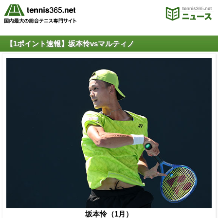
【1ポイント速報】坂本怜vsマルティノ
坂本怜（1月）