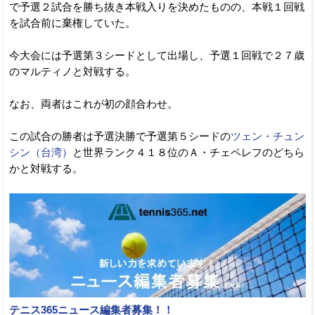
で予選２試合を勝ち抜き本戦入りを決めたものの、本戦１回戦
を試合前に棄権していた。
今大会には予選第３シードとして出場し、予選１回戦で２７歳
のマルティノと対戦する。
なお、両者はこれが初の顔合わせ。
この試合の勝者は予選決勝で予選第５シードの
ツェン・チュン
シン（台湾）
と世界ランク４１８位のＡ・チェペレフのどちら
かと対戦する。
テニス365ニュース編集者募集！！