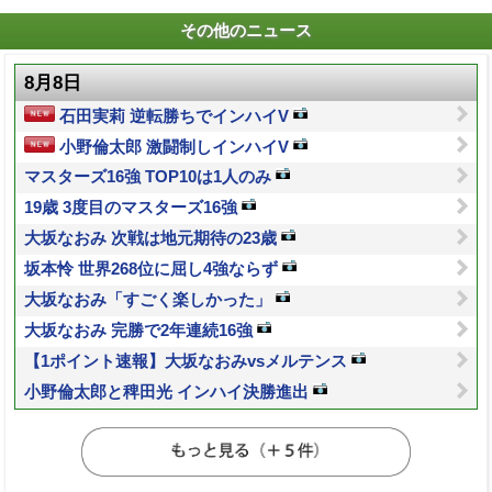
その他のニュース
8月8日
石田実莉 逆転勝ちでインハイV
小野倫太郎 激闘制しインハイV
マスターズ16強 TOP10は1人のみ
19歳 3度目のマスターズ16強
大坂なおみ 次戦は地元期待の23歳
坂本怜 世界268位に屈し4強ならず
大坂なおみ「すごく楽しかった」
大坂なおみ 完勝で2年連続16強
【1ポイント速報】大坂なおみvsメルテンス
小野倫太郎と稗田光 インハイ決勝進出