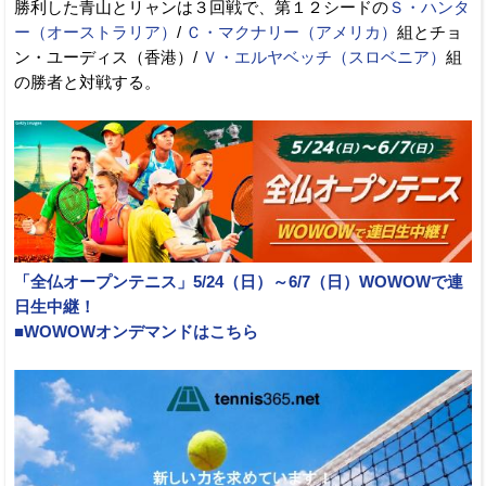
勝利した青山とリャンは３回戦で、第１２シードの
Ｓ・ハンタ
ー（オーストラリア）
/
Ｃ・マクナリー（アメリカ）
組とチョ
ン・ユーディス（香港）/
Ｖ・エルヤベッチ（スロベニア）
組
の勝者と対戦する。
「全仏オープンテニス」5/24（日）～6/7（日）WOWOWで連
日生中継！
■WOWOWオンデマンドはこちら