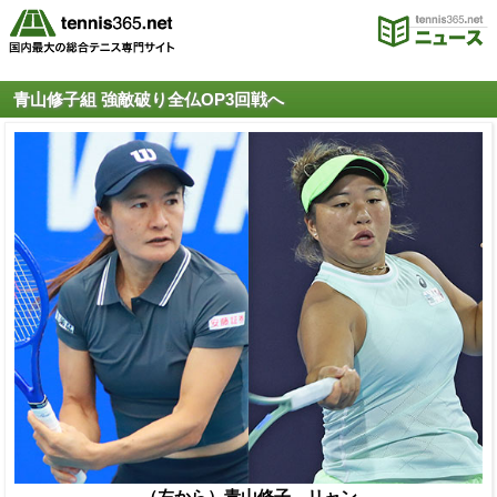
青山修子組 強敵破り全仏OP3回戦へ
（左から）青山修子、リャン