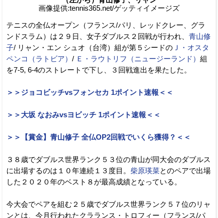
画像提供:tennis365.net/ゲッティイメージズ
テニスの全仏オープン（フランス/パリ、レッドクレー、グラ
ンドスラム）は２９日、女子ダブルス２回戦が行われ、
青山修
子
/ リャン・エン シュオ（台湾）組が第５シードの
Ｊ・オスタ
ペンコ（ラトビア）
/
Ｅ・ラウトリフ（ニュージーランド）
組
を7-5, 6-4のストレートで下し、３回戦進出を果たした。
＞＞ジョコビッチvsフォンセカ 1ポイント速報＜＜
＞＞大坂 なおみvsヨビッチ 1ポイント速報＜＜
＞＞【賞金】青山修子 全仏OP2回戦でいくら獲得？＜＜
３８歳でダブルス世界ランク５３位の青山が同大会のダブルス
に出場するのは１０年連続１３度目。
柴原瑛菜
とのペアで出場
した２０２０年のベスト８が最高成績となっている。
今大会でペアを組む２５歳でダブルス世界ランク５７位のリャ
ンとは、今月行われたクラランス・トロフィー（フランス/パ