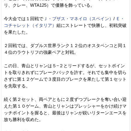
リ、クレー、WTA125）で優勝を飾っている。
今大会では１回戦で
Ｊ・ブザス・マネイロ（スペイン）
/
Ｅ・
コチャレット（イタリア）
組にストレートで快勝し、初戦突破
を果たした。
２回戦では、ダブルス世界ランク１２位のオスタペンコと同１
４位のラウトリフの強豪ペアと対戦。
この日、青山とリャンは５−２とリードするが、セットポイン
トを取りきれずにブレークバックを許す。それでも集中を切ら
さずに第１２ゲームで３度目のブレークを果たして第１セット
を先取する。
続く第２セット、両ペアともに２度ずつブレークを奪い合い迎
えた第１０ゲーム、青山とリャンはプレッシャーをかけ続けマ
ッチポイントを握ると、最後はリャンが鋭いリターンエースを
放ち勝利を収めた。