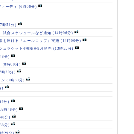
ヴァーディ
(6時00分)
17時51分)
、試合スケジュールなど通知
(14時06分)
援を届ける「エールコップ」実施
(14時00分)
シュラケット4機種を9月発売
(13時55分)
48分)
カ
(8時00分)
(7時30分)
ャン
(7時30分)
分)
54分)
18時48分)
48分)
38分)
9時29分)