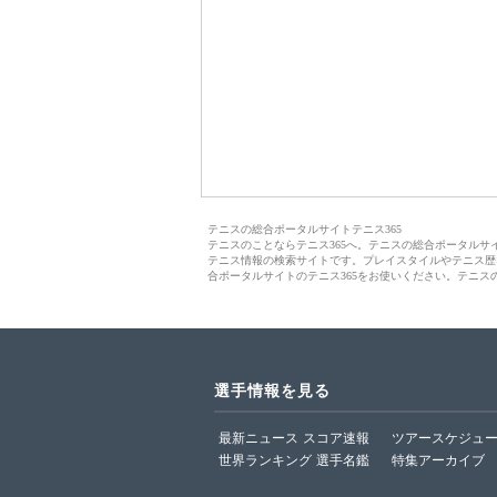
テニスの総合ポータルサイトテニス365
テニスのことならテニス365へ。テニスの総合ポータル
テニス情報の検索サイトです。プレイスタイルやテニス歴
合ポータルサイトのテニス365をお使いください。テニス
選手情報を見る
最新ニュース
スコア速報
ツアースケジュ
世界ランキング
選手名鑑
特集アーカイブ