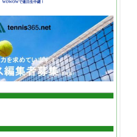
日）WOWOWで連日生中継！