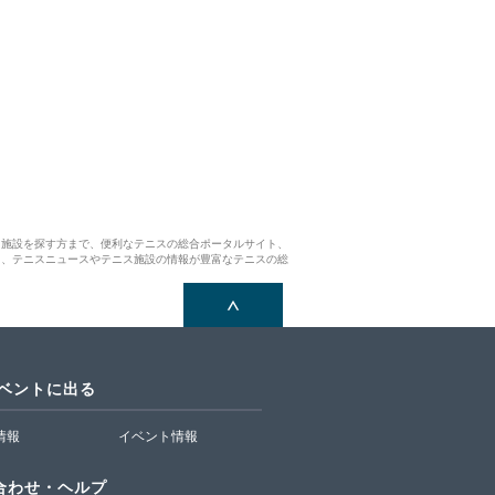
ス施設を探す方まで、便利なテニスの総合ポータルサイト、
ら、テニスニュースやテニス施設の情報が豊富なテニスの総
イベントに出る
T情報
イベント情報
合わせ・ヘルプ