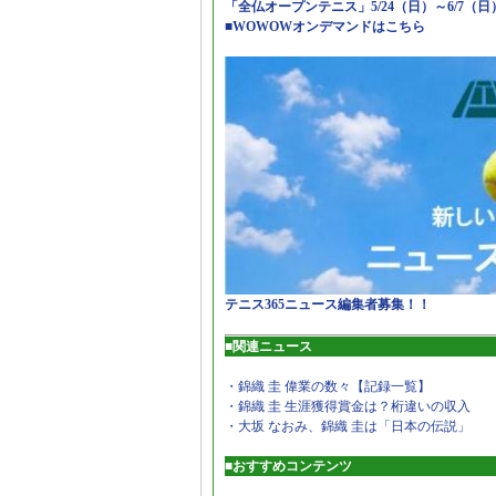
「全仏オープンテニス」5/24（日）～6/7（
■WOWOWオンデマンドはこちら
テニス365ニュース編集者募集！！
■関連ニュース
・錦織 圭 偉業の数々【記録一覧】
・錦織 圭 生涯獲得賞金は？桁違いの収入
・大坂 なおみ、錦織 圭は「日本の伝説」
■おすすめコンテンツ