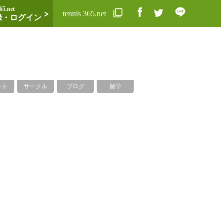
65.net
tennis 365.net
録・ログイン
ント
サークル
ブログ
留学