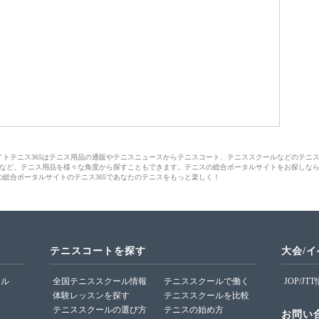
サイトテニス365はテニス用品の通販やテニスニュースからテニスコート、テニススクールなどのテニ
など、テニス用品を様々な角度から探すこともできます。テニスの総合ポータルサイトをお探しな
の総合ポータルサイトのテニス365であなたのテニスをもっと楽しく！
テニスコートを探す
大会/
ール
全国テニススクール情報
テニススクールで働く
JOP/JT
体験レッスンを探す
テニススクールを比較
テニススクールの選び方
テニスの始め方
お問い