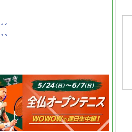
せ＜＜
せ＜＜
＜