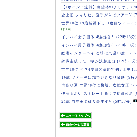
【1ポイント速報】島袋将vsチリッチ
(7
史上初 フィリピン選手が単でツアーV
(
世界10位 19歳新鋭下し11度目ツアーV
8月3日
インハイ女子団体 4強出揃う
(22時18分)
インハイ男子団体 4強出揃う
(21時38分)
酷暑インターハイ 会場は気温43度!?
(1
錦織圭破った19歳が決勝進出
(12時23分
世界10位 今季4度目の決勝で初V王手
(
16歳 ツアー初出場でいきなり優勝
(9時
内島萌夏 世界40位に快勝、次戦女王
(7
伊藤あおい ストレート負けで初戦敗退
21歳 前年王者破り最年少V
(5時57分)