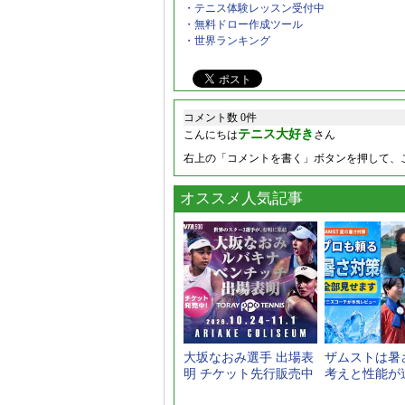
・テニス体験レッスン受付中
・無料ドロー作成ツール
・世界ランキング
コメント数 0件
テニス大好き
こんにちは
さん
右上の「コメントを書く」ボタンを押して、
オススメ人気記事
大坂なおみ選手 出場表
ザムストは暑
明 チケット先行販売中
考えと性能が