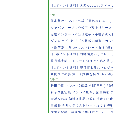
【1ポイント速報】大坂なおみvsアドゥ
8月5日
熊本勢がインハイ出場「勇気与える」
(
ジャパンオープン公式アプリをリリース
近畿インターハイ出場選手へ手書きの応
ダンロップ、制振ゴム搭載の新型スカッ
内島萌夏 世界1位にストレート負け
(9時
【1ポイント速報】内島萌夏vsサバレン
望月慎太郎 ストレート負けで初戦敗退
【1ポイント速報】望月慎太郎vsマロジ
西岡良仁の妻 第一子妊娠を発表
(6時58
8月4日
野田学園 インハイ2連覇で4度目V
(18時
精華学園宮島 インハイ制覇、広島勢初
(
大坂なおみ 初戦は世界76位に決定
(12時
島袋将 チリッチにストレート負け
(10時
大坂と錦織「前回酷い負け方だった」
(