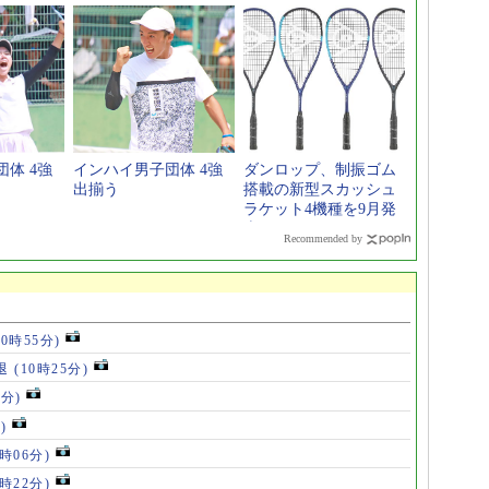
プ」実施
体 4強
インハイ男子団体 4強
ダンロップ、制振ゴム
出揃う
搭載の新型スカッシュ
ラケット4機種を9月発
売
Recommended by
10時55分)
退
(10時25分)
6分)
)
8時06分)
7時22分)