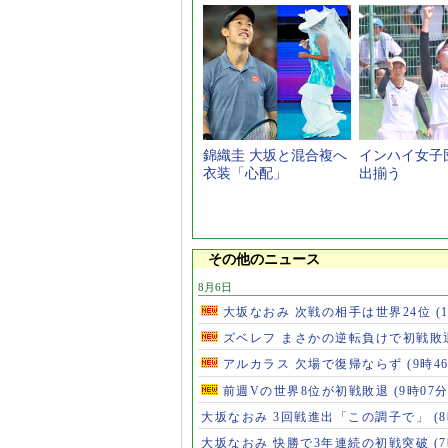
錦織圭 大坂と混合複へ
インハイ女子団
衣装「心配」
出揃う
その他のニュース
8月6日
大坂なおみ 次戦の相手は世界24位
(
ズベレフ まさかの逆転負けで初戦敗
アルカラス 欠場で復帰ならず
(9時4
前週Vの世界8位が初戦敗退
(9時07分
大坂なおみ 3回戦進出「この調子で」
(
大坂なおみ 快勝で3年連続の初戦突破
(