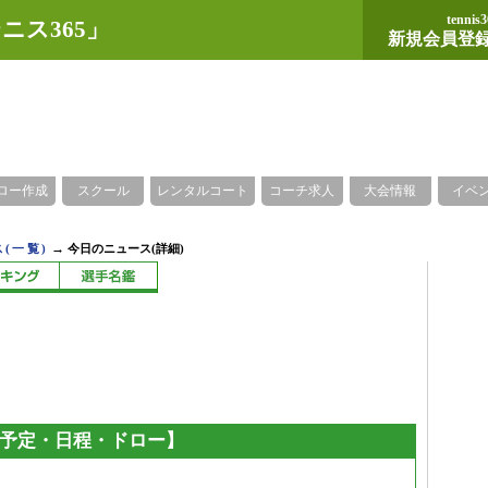
tennis3
ニス365」
新規会員登
ロー作成
スクール
レンタルコート
コーチ求人
大会情報
イベ
→
(一覧)
今日のニュース(詳細)
放送予定・日程・ドロー】