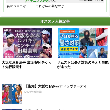
テニス大好き
さん
2026-05-30 10:41:26
あのジョコが・・・これが年の差なのか
オススメ人気記事
大坂なおみ選手 出場表明 チケッ
ザムストは暑さ対策の考えと性能
ト先行販売中
が違った
【告知】大坂なおみvsアドゥヴァーディ
(2026年8月5日)