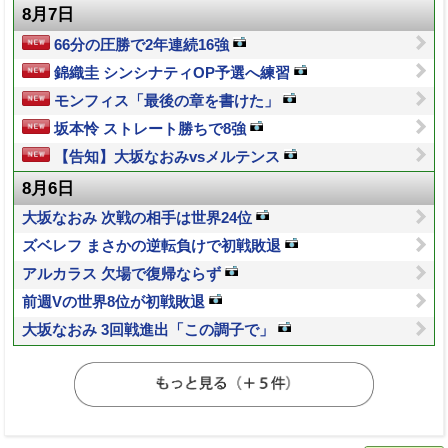
8月7日
66分の圧勝で2年連続16強
錦織圭 シンシナティOP予選へ練習
モンフィス「最後の章を書けた」
坂本怜 ストレート勝ちで8強
【告知】大坂なおみvsメルテンス
8月6日
大坂なおみ 次戦の相手は世界24位
ズベレフ まさかの逆転負けで初戦敗退
アルカラス 欠場で復帰ならず
前週Vの世界8位が初戦敗退
大坂なおみ 3回戦進出「この調子で」