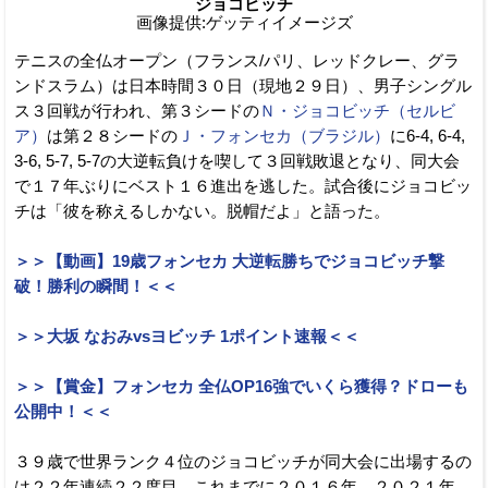
ジョコビッチ
画像提供:ゲッティイメージズ
テニスの全仏オープン（フランス/パリ、レッドクレー、グラ
ンドスラム）は日本時間３０日（現地２９日）、男子シングル
ス３回戦が行われ、第３シードの
Ｎ・ジョコビッチ（セルビ
ア）
は第２８シードの
Ｊ・フォンセカ（ブラジル）
に6-4, 6-4,
3-6, 5-7, 5-7の大逆転負けを喫して３回戦敗退となり、同大会
で１７年ぶりにベスト１６進出を逃した。試合後にジョコビッ
チは「彼を称えるしかない。脱帽だよ」と語った。
＞＞【動画】19歳フォンセカ 大逆転勝ちでジョコビッチ撃
破！勝利の瞬間！＜＜
＞＞大坂 なおみvsヨビッチ 1ポイント速報＜＜
＞＞【賞金】フォンセカ 全仏OP16強でいくら獲得？ドローも
公開中！＜＜
３９歳で世界ランク４位のジョコビッチが同大会に出場するの
は２２年連続２２度目。これまでに２０１６年、２０２１年、