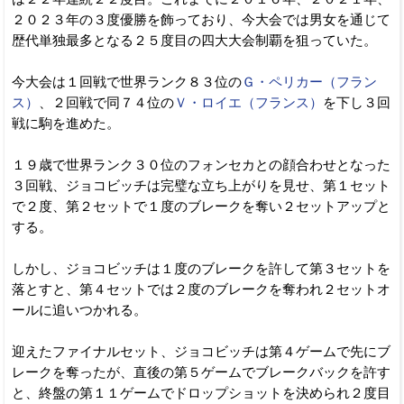
２０２３年の３度優勝を飾っており、今大会では男女を通じて
歴代単独最多となる２５度目の四大大会制覇を狙っていた。
今大会は１回戦で世界ランク８３位の
Ｇ・ペリカー（フラン
ス）
、２回戦で同７４位の
Ｖ・ロイエ（フランス）
を下し３回
戦に駒を進めた。
１９歳で世界ランク３０位のフォンセカとの顔合わせとなった
３回戦、ジョコビッチは完璧な立ち上がりを見せ、第１セット
で２度、第２セットで１度のブレークを奪い２セットアップと
する。
しかし、ジョコビッチは１度のブレークを許して第３セットを
落とすと、第４セットでは２度のブレークを奪われ２セットオ
ールに追いつかれる。
迎えたファイナルセット、ジョコビッチは第４ゲームで先にブ
レークを奪ったが、直後の第５ゲームでブレークバックを許す
と、終盤の第１１ゲームでドロップショットを決められ２度目