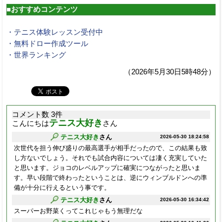
■おすすめコンテンツ
・テニス体験レッスン受付中
・無料ドロー作成ツール
・世界ランキング
（2026年5月30日5時48分）
コメント数 3件
テニス大好き
こんにちは
さん
テニス大好き
さん
2026-05-30 18:24:58
次世代を担う伸び盛りの最高選手が相手だったので、この結果も致
し方ないでしょう。それでも試合内容については凄く充実していた
と思います。ジョコのレベルアップに確実につながったと思いま
す。早い段階で終わったということは、逆にウィンブルドンへの準
備が十分に行えるという事です。
テニス大好き
さん
2026-05-30 16:34:42
スーパーお野菜くってこれじゃもう無理だな