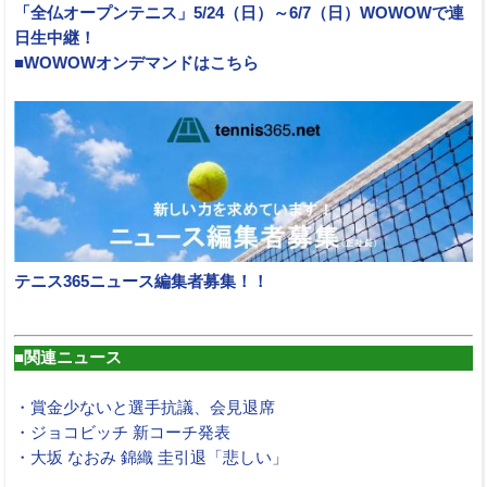
「全仏オープンテニス」5/24（日）～6/7（日）WOWOWで連
日生中継！
■WOWOWオンデマンドはこちら
テニス365ニュース編集者募集！！
■関連ニュース
・賞金少ないと選手抗議、会見退席
・ジョコビッチ 新コーチ発表
・大坂 なおみ 錦織 圭引退「悲しい」