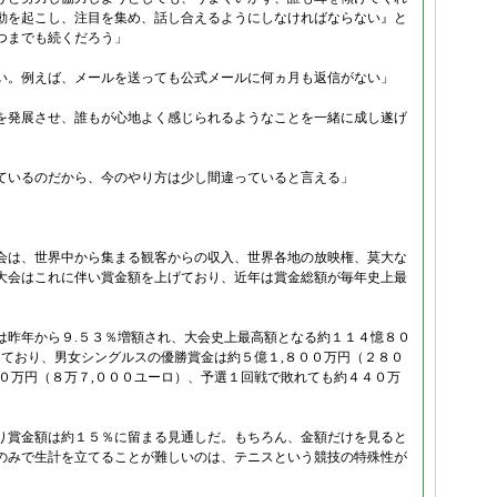
動を起こし、注目を集め、話し合えるようにしなければならない』と
つまでも続くだろう」
い。例えば、メールを送っても公式メールに何ヵ月も返信がない」
を発展させ、誰もが心地よく感じられるようなことを一緒に成し遂げ
ているのだから、今のやり方は少し間違っていると言える」
会は、世界中から集まる観客からの収入、世界各地の放映権、莫大な
大会はこれに伴い賞金額を上げており、近年は賞金総額が毎年史上最
は昨年から９.５３％増額され、大会史上最高額となる約１１４憶８０
っており、男女シングルスの優勝賞金は約５億１,８００万円（２８０
０万円（８万７,０００ユーロ）、予選１回戦で敗れても約４４０万
り賞金額は約１５％に留まる見通しだ。もちろん、金額だけを見ると
のみで生計を立てることが難しいのは、テニスという競技の特殊性が