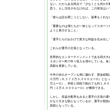
ない。だからある時点で『少なくとも何か行
思う。もし注目されなければ、この状況はい
「彼らは話を聞こうとしない。返事もくれな
「重要なのは僕たちが一体となってスポーツ
ようと努力すること」
「選手たちのおかげで莫大な利益を生み出し
これらが選手の主張となっている。
世界的なエンターテインメントである四大大
スポンサー料で年々収入を増やしている。各
高額を更新している。
今年の全仏オープンも例に漏れず、賞金総額
０万円（６,１７２万３,０００ユーロ）とな
万ユーロ）。本戦１回戦で敗れても約１,６０
円（２万４,０００ユーロ）が獲得できる。
しかし、収益分配率をみると選手の主張の通
かなり大きな額となっているが、選手が競技
原因となっている。