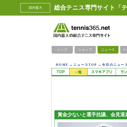
総合テニス専門サイト「テ
国内最大
トップ
ショップ
ニュース
ド
→
→
HOME
ニュースTOP
今日のニュース
賞金少ないと選手抗議、会見退