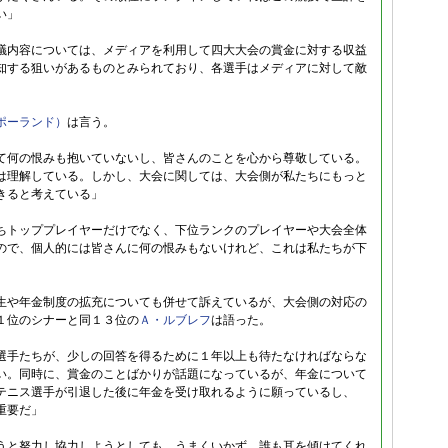
い」
議内容については、メディアを利用して四大大会の賞金に対する収益
知する狙いがあるものとみられており、各選手はメディアに対して敵
ポーランド）
は言う。
て何の恨みも抱いていないし、皆さんのことを心から尊敬している。
は理解している。しかし、大会に関しては、大会側が私たちにもっと
きると考えている」
ちトッププレイヤーだけでなく、下位ランクのプレイヤーや大会全体
ので、個人的には皆さんに何の恨みもないけれど、これは私たちが下
生や年金制度の拡充についても併せて訴えているが、大会側の対応の
１位のシナーと同１３位の
Ａ・ルブレフ
は語った。
選手たちが、少しの回答を得るために１年以上も待たなければならな
い。同時に、賞金のことばかりが話題になっているが、年金について
テニス選手が引退した後に年金を受け取れるように願っているし、
重要だ」
うと努力し協力しようとしても、うまくいかず、誰も耳を傾けてくれ