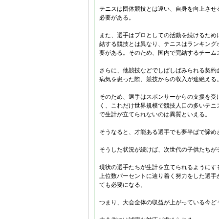
テニスは団体競技とは違い、自身を向上させ
必要がある。
また、選手はプロとしての活動を続けるため
結する競技とは異なり、テニスはランキング
要がある。そのため、国内で完結するチーム
さらに、他競技などでしばしばみられる契約
病気を患った際、競技からの収入が途絶える
そのため、選手はスポンサーからの支援を受
く、これだけ世界規模で競技人口の多いテニ
で生計が立てられないのは異質といえる。
そうなると、才能ある選手でも夢半ばで諦め
そうした状況が続けば、次世代の子供たちが
現状の選手たちが生計を立てられるようにす
上位数パーセントに辿り着く努力をした選手
ても必要になる。
つまり、大会全体の収益が上がっている今ど