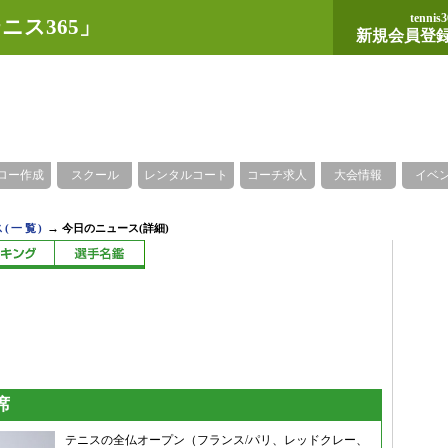
tennis3
ニス365」
新規会員登
ロー作成
スクール
レンタルコート
コーチ求人
大会情報
イベ
→
(一覧)
今日のニュース(詳細)
席
テニスの全仏オープン（フランス/パリ、レッドクレー、