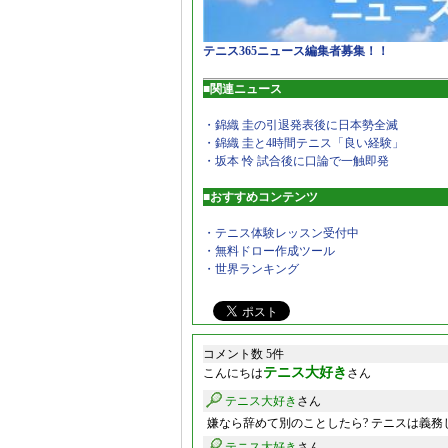
テニス365ニュース編集者募集！！
■関連ニュース
・錦織 圭の引退発表後に日本勢全滅
・錦織 圭と4時間テニス「良い経験」
・坂本 怜 試合後に口論で一触即発
■おすすめコンテンツ
・テニス体験レッスン受付中
・無料ドロー作成ツール
・世界ランキング
コメント数 5件
テニス大好き
こんにちは
さん
テニス大好き
さん
嫌なら辞めて別のことしたら? テニスは義務
テニス大好き
さん