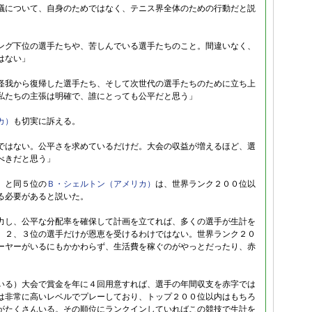
議について、自身のためではなく、テニス界全体のための行動だと説
ング下位の選手たちや、苦しんでいる選手たちのこと。間違いなく、
はない」
怪我から復帰した選手たち、そして次世代の選手たちのために立ち上
私たちの主張は明確で、誰にとっても公平だと思う」
カ）
も切実に訴える。
ではない。公平さを求めているだけだ。大会の収益が増えるほど、選
べきだと思う」
）
と同５位の
Ｂ・シェルトン（アメリカ）
は、世界ランク２００位以
る必要があると説いた。
力し、公平な分配率を確保して計画を立てれば、多くの選手が生計を
、２、３位の選手だけが恩恵を受けるわけではない。世界ランク２０
ーヤーがいるにもかかわらず、生活費を稼ぐのがやっとだったり、赤
いる）大会で賞金を年に４回用意すれば、選手の年間収支を赤字では
は非常に高いレベルでプレーしており、トップ２００位以内はもちろ
がたくさんいる。その順位にランクインしていればこの競技で生計を