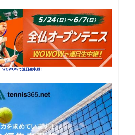
日）WOWOWで連日生中継！