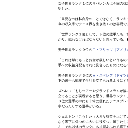
女子世界ランク１位のサバレンカは今回の抗
明した。
「重要なのは私自身のことではなく、ランキ
今の収入率でテニス界を生き抜くのは容易で
「世界ランク１位として、下位の選手たち、
がり、戦わなければならないと思っている。
男子世界ランク９位の
Ｔ・フリッツ（アメリ
「これは単にもっとお金が欲しいというもの
手への収益分配もそれに見合ったものになる
男子世界ランク３位の
Ａ・ズベレフ（ドイツ
下の選手も競技で生計を立てられるようにす
ズベレフ「もしツアーやグランドスラムが協
立てることが実現すると思う。世界ランク１
０位の選手の中にも非常に優れたテニスプレ
字だったりする選手がいる」
シェルトン「こうした（大きな収益を上げて
なく黒字に保つのに大いに役立つ。選手たち
ん、それ以外のランクにも才能あふれる選手