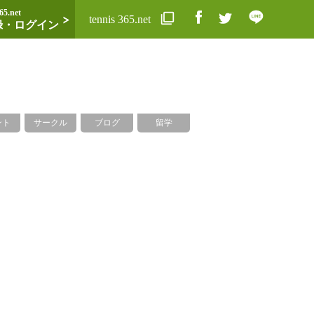
65.net
tennis 365.net
録・ログイン
ント
サークル
ブログ
留学