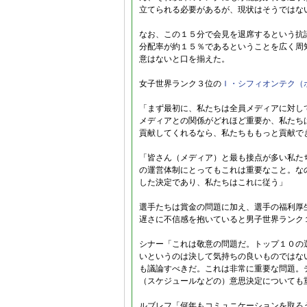
立てられる必要があるが、現状はそうではな
なお、この１５分で会見を退席するという抗
分配率が約１５％であるということを広く周
意はないと口を揃えた。
女子世界ランク３位の
Ｉ・シフィオンテク（
「まず最初に、私たちは全員メディアに対し
メディアとの関係がどれほど重要か、私たち
貢献してくれるなら、私たちももっと貢献で
「皆さん（メディア）と最も接点が多い私た
の運営体制にとってもこれは重要なこと。な
した決定であり、私たちはこれに従う」
選手たちは賞金の問題に加え、選手の福利厚
遅さに不信感を抱いていると男子世界ランク
シナー「これは敬意の問題だ。トップ１０の
いというのは決して気持ちの良いものではな
も議論すべきだ。これは非常に重要な問題。
（スケジュールなどの）意思決定についても
ルブレフ「何年もコミュニケーションを取ろ