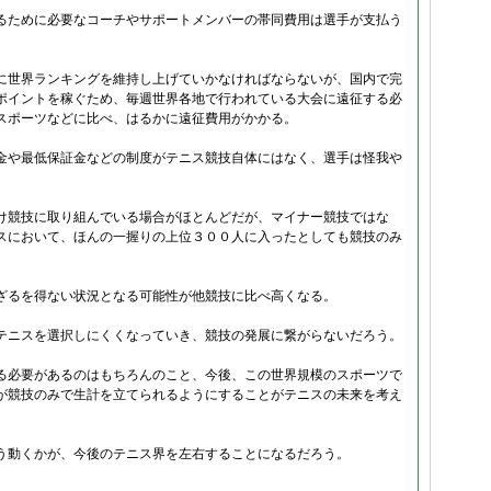
るために必要なコーチやサポートメンバーの帯同費用は選手が支払う
に世界ランキングを維持し上げていかなければならないが、国内で完
ポイントを稼ぐため、毎週世界各地で行われている大会に遠征する必
スポーツなどに比べ、はるかに遠征費用がかかる。
金や最低保証金などの制度がテニス競技自体にはなく、選手は怪我や
。
け競技に取り組んでいる場合がほとんどだが、マイナー競技ではな
スにおいて、ほんの一握りの上位３００人に入ったとしても競技のみ
ざるを得ない状況となる可能性が他競技に比べ高くなる。
テニスを選択しにくくなっていき、競技の発展に繋がらないだろう。
る必要があるのはもちろんのこと、今後、この世界規模のスポーツで
が競技のみで生計を立てられるようにすることがテニスの未来を考え
う動くかが、今後のテニス界を左右することになるだろう。