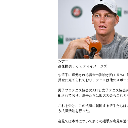
シナー
画像提供： ゲッティイメージズ
ち選手に還元される賞金の割合が約１５％に
賞金に充てられており、テニスは他のスポー
男子プロテニス協会のATPと女子テニス協会
配されており、選手たちは四大大会もこれと
これを受け、この抗議に賛同する選手たちは
う抗議活動を行った。
会見では本件について多くの選手が意見を述