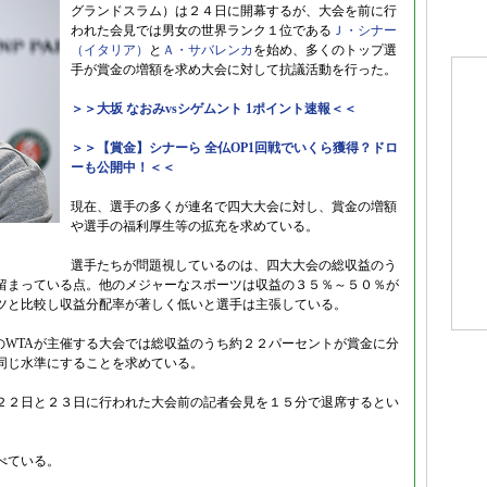
グランドスラム）は２４日に開幕するが、大会を前に行
われた会見では男女の世界ランク１位である
Ｊ・シナー
（イタリア）
と
Ａ・サバレンカ
を始め、多くのトップ選
手が賞金の増額を求め大会に対して抗議活動を行った。
＞＞大坂 なおみvsシゲムント 1ポイント速報＜＜
＞＞【賞金】シナーら 全仏OP1回戦でいくら獲得？ドロ
ーも公開中！＜＜
現在、選手の多くが連名で四大大会に対し、賞金の増額
や選手の福利厚生等の拡充を求めている。
選手たちが問題視しているのは、四大大会の総収益のう
留まっている点。他のメジャーなスポーツは収益の３５％～５０％が
ツと比較し収益分配率が著しく低いと選手は主張している。
のWTAが主催する大会では総収益のうち約２２パーセントが賞金に分
同じ水準にすることを求めている。
２２日と２３日に行われた大会前の記者会見を１５分で退席するとい
べている。