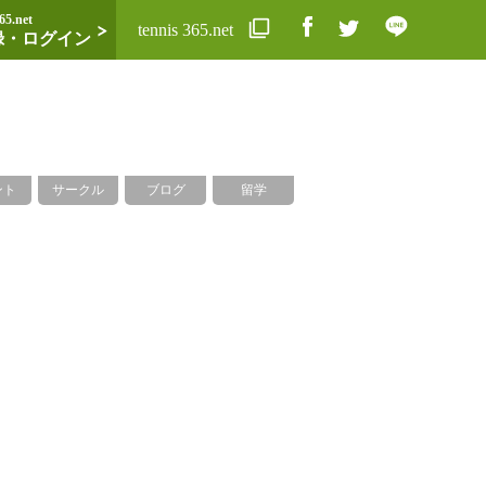
65.net
tennis 365.net
録・ログイン
ント
サークル
ブログ
留学