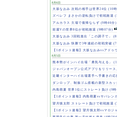
8月6日
大坂なおみ 次戦の相手は世界24位
(10時
ズベレフ まさかの逆転負けで初戦敗退
(
アルカラス 欠場で復帰ならず
(9時46分)
前週Vの世界8位が初戦敗退
(9時07分)
大坂なおみ 3回戦進出「この調子で」
(
大坂なおみ 快勝で3年連続の初戦突破
(
【1ポイント速報】大坂なおみvsアドゥ
8月5日
熊本勢がインハイ出場「勇気与える」
(
ジャパンオープン公式アプリをリリース
近畿インターハイ出場選手へ手書きの応
ダンロップ、制振ゴム搭載の新型スカッ
内島萌夏 世界1位にストレート負け
(9時
【1ポイント速報】内島萌夏vsサバレン
望月慎太郎 ストレート負けで初戦敗退
【1ポイント速報】望月慎太郎vsマロジ