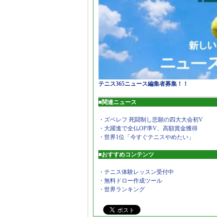
テニス365ニュース編集者募集！！
■関連ニュース
・ズベレフ 死闘制し悲願の四大大会初V
・大躍進で全仏OP準V、高額賞金獲得
・世界1位「今すぐテニスやめたい」
■おすすめコンテンツ
・テニス体験レッスン受付中
・無料ドロー作成ツール
・世界ランキング