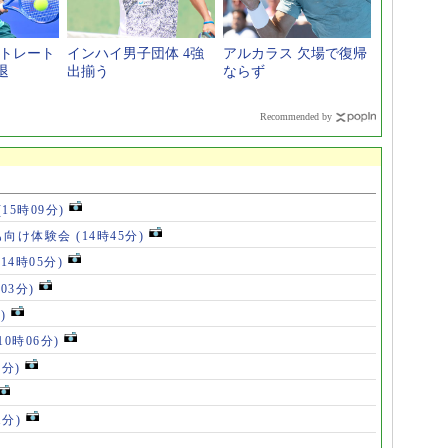
ストレート
インハイ男子団体 4強
アルカラス 欠場で復帰
退
出揃う
ならず
Recommended by
(15時09分)
も向け体験会
(14時45分)
(14時05分)
時03分)
)
10時06分)
5分)
1分)