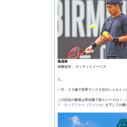
島袋将
画像提供： ゲッティイメージズ
た。
一方、２３歳で世界ランク５位のシェルトン
この試合の勝者は準決勝で第４シードの
Ｊ・
Ｆ・ティアフォー（アメリカ）
を下しての勝