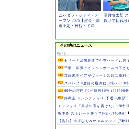
ムバダラ・シティ・オ
望月慎太郎 
ープン 2026【賞金・放
負けで初戦敗
送予定・日程・ドロ
ー】
その他のニュース
8月7日
セリーナ以来最速で今季ハード25勝
千葉・幕張でピックルボールの子ど
加藤未唯ペアがヴィーナス組に勝利
ズベレフ 9度目の最終戦出場へ
(13
66分の圧勝で2年連続16強
(11時00分
錦織圭 シンシナティOP予選へ練習
(
モンフィス「最後の章を書けた」
(9時1
坂本怜 ストレート勝ちで8強
(7時59分)
【告知】大坂なおみvsメルテンス
(7時3