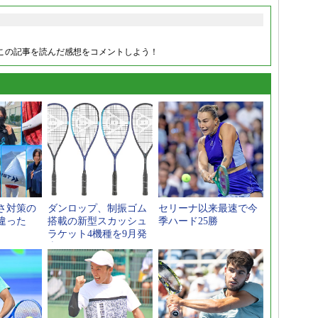
この記事を読んだ感想をコメントしよう！
さ対策の
ダンロップ、制振ゴム
セリーナ以来最速で今
違った
搭載の新型スカッシュ
季ハード25勝
ラケット4機種を9月発
売