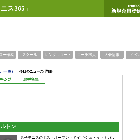
tennis3
ニス365」
新規会員登
ロー作成
スクール
レンタルコート
コーチ求人
大会情報
イベ
→
(一覧)
今日のニュース(詳細)
ェルトン
男子テニスのボス・オープン（ドイツ/シュトゥットガル