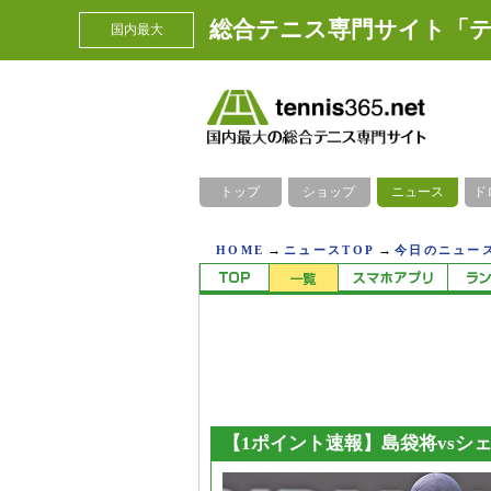
総合テニス専門サイト「テ
国内最大
トップ
ショップ
ニュース
ド
→
→
HOME
ニュースTOP
今日のニュース
【1ポイント速報】島袋将vsシ