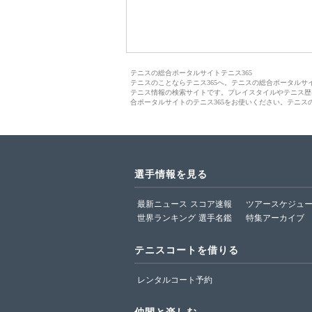
テニスの総合ポータルサイトテニス365
テニスのことならテニス365へ。テニスの総合ポータル
テニス情報の検索サイトです。プレイスタイルやテニス歴
合ポータルサイトのテニス365をお使いください。テニス
選手情報を見る
最新ニュース
スコア速報
ツアースケジュ
世界ランキング
選手名鑑
特集アーカイブ
テニスコートを借りる
レンタルコート予約