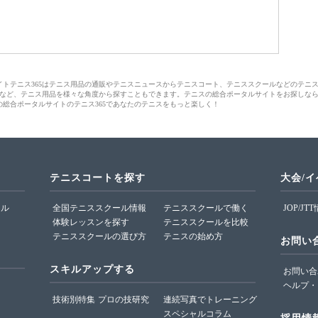
サイトテニス365はテニス用品の通販やテニスニュースからテニスコート、テニススクールなどのテニ
など、テニス用品を様々な角度から探すこともできます。テニスの総合ポータルサイトをお探しな
の総合ポータルサイトのテニス365であなたのテニスをもっと楽しく！
テニスコートを探す
大会/
ール
全国テニススクール情報
テニススクールで働く
JOP/JT
体験レッスンを探す
テニススクールを比較
テニススクールの選び方
テニスの始め方
お問い
スキルアップする
お問い合
ヘルプ・
技術別特集
プロの技研究
連続写真でトレーニング
スペシャルコラム