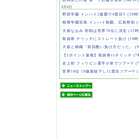
西岡良仁の妻 第一子妊娠を発表
(6時58
8月4日
野田学園 インハイ2連覇で4度目V
(18時
精華学園宮島 インハイ制覇、広島勢初
(
大坂なおみ 初戦は世界76位に決定
(12時
島袋将 チリッチにストレート負け
(10時
大坂と錦織「前回酷い負け方だった」
(
【1ポイント速報】島袋将vsチリッチ
(7
史上初 フィリピン選手が単でツアーV
(
世界10位 19歳新鋭下し11度目ツアーV