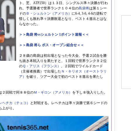
ト、芝、ATP250）は１３日、シングルス準々決勝が行わ
れ、予選勝者で世界ランク１０４位の
島袋将
は第１シー
ドの
Ｂ・シェルトン（アメリカ）
に6-4, 3-6, 4-6の逆転で
惜しくも敗れ準々決勝敗退となり、ベスト４進出とはな
らなかった。
＞＞島袋 将vsシェルトン 1ポイント速報＜＜
＞＞島袋 将ら ボス・オープン組合せ＜＜
２８歳の島袋は初出場となった今大会、予選２試合を勝
ち抜き本戦入りを果たすと、１回戦で世界ランク９２位
の
Ｑ・アリス（フランス）
、２回戦でワイルドカード
（主催者推薦）で出場した
Ｎ・キリオス（オーストラリ
ア）
を破り、ツアー大会で初のベスト８進出を果たし
は２回戦で同８８位の
Ｍ・ギロン（アメリカ）
を下し８強入りした。
レヘチカ（チェコ）
と対戦する。レヘチカは準々決勝で第６シードの
ち上がり。