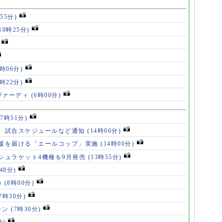
55分)
10時25分)
8時06分)
7時22分)
ヴァーディ
(6時00分)
17時51分)
、試合スケジュールなど通知
(14時06分)
援を届ける「エールコップ」実施
(14時00分)
シュラケット4機種を9月発売
(13時55分)
48分)
カ
(8時00分)
(7時30分)
ャン
(7時30分)