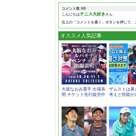
コメント数 0件
テニス大好き
こんにちは
さん
右上の「コメントを書く」ボタンを押して、
オススメ人気記事
大坂なおみ選手 出場表
ザムストは暑
明 チケット先行販売中
考えと性能が