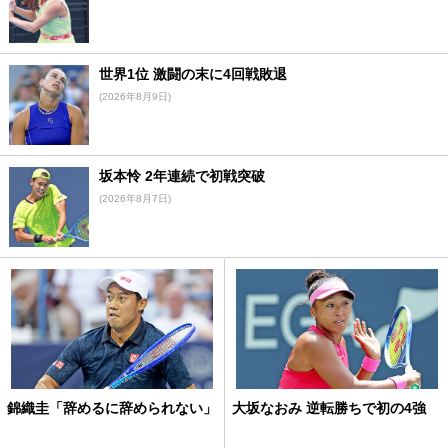
世界1位 激闘の末に4回戦敗退
(2026年8月9日)
坂本怜 2年連続で初戦突破
(2026年8月7日)
錦織圭「辞めるに辞められない」
大坂なおみ 逆転勝ちで初の4強