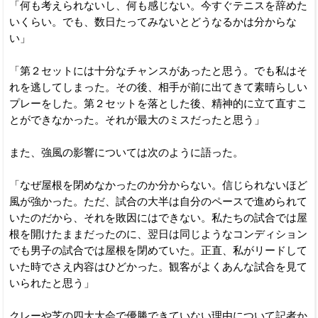
「何も考えられないし、何も感じない。今すぐテニスを辞めた
いくらい。でも、数日たってみないとどうなるかは分からな
い」
「第２セットには十分なチャンスがあったと思う。でも私はそ
れを逃してしまった。その後、相手が前に出てきて素晴らしい
プレーをした。第２セットを落とした後、精神的に立て直すこ
とができなかった。それが最大のミスだったと思う」
また、強風の影響については次のように語った。
「なぜ屋根を閉めなかったのか分からない。信じられないほど
風が強かった。ただ、試合の大半は自分のペースで進められて
いたのだから、それを敗因にはできない。私たちの試合では屋
根を開けたままだったのに、翌日は同じようなコンディション
でも男子の試合では屋根を閉めていた。正直、私がリードして
いた時でさえ内容はひどかった。観客がよくあんな試合を見て
いられたと思う」
クレーや芝の四大大会で優勝できていない理由について記者か