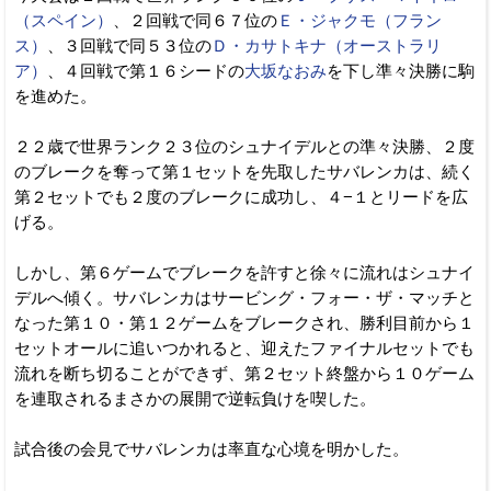
（スペイン）
、２回戦で同６７位の
Ｅ・ジャクモ（フラン
ス）
、３回戦で同５３位の
Ｄ・カサトキナ（オーストラリ
ア）
、４回戦で第１６シードの
大坂なおみ
を下し準々決勝に駒
を進めた。
２２歳で世界ランク２３位のシュナイデルとの準々決勝、２度
のブレークを奪って第１セットを先取したサバレンカは、続く
第２セットでも２度のブレークに成功し、４−１とリードを広
げる。
しかし、第６ゲームでブレークを許すと徐々に流れはシュナイ
デルへ傾く。サバレンカはサービング・フォー・ザ・マッチと
なった第１０・第１２ゲームをブレークされ、勝利目前から１
セットオールに追いつかれると、迎えたファイナルセットでも
流れを断ち切ることができず、第２セット終盤から１０ゲーム
を連取されるまさかの展開で逆転負けを喫した。
試合後の会見でサバレンカは率直な心境を明かした。