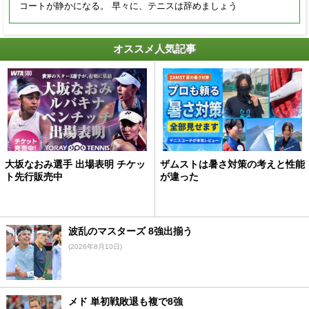
コートが静かになる。 早々に、テニスは辞めましょう
オススメ人気記事
大坂なおみ選手 出場表明 チケッ
ザムストは暑さ対策の考えと性能
ト先行販売中
が違った
波乱のマスターズ 8強出揃う
(2026年8月10日)
メド 単初戦敗退も複で8強