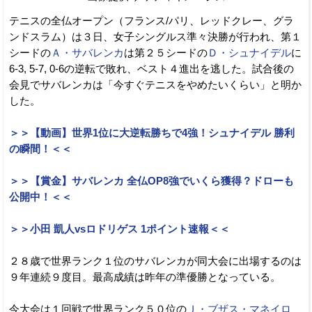
テニスの全仏オープン（フランス/パリ、レッドクレー、グラ
ンドスラム）は３日、女子シングルス準々決勝が行われ、第１
シードの
Ａ・サバレンカ
は第２５シードの
Ｄ・シュナイデル
に
6-3, 5-7, 0-6の逆転で敗れ、ベスト４進出を逃した。試合後の
会見でサバレンカは「今すぐテニスをやめたいくらい」と明か
した。
＞＞【動画】世界1位に大逆転勝ちで4強！シュナイデル 勝利
の瞬間！＜＜
＞＞【賞金】サバレンカ 全仏OP8強でいくら獲得？ドローも
公開中！＜＜
＞＞小田 凱人vsロドリゲス 1ポイント速報＜＜
２８歳で世界ランク１位のサバレンカが同大会に出場するのは
９年連続９度目。最高成績は昨年の準優勝となっている。
今大会は１回戦で世界ランク５０位の
Ｊ・ブザス・マネイロ