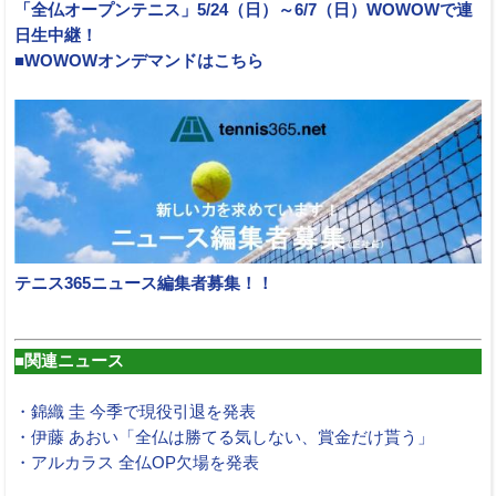
「全仏オープンテニス」5/24（日）～6/7（日）WOWOWで連
日生中継！
■WOWOWオンデマンドはこちら
テニス365ニュース編集者募集！！
■関連ニュース
・錦織 圭 今季で現役引退を発表
・伊藤 あおい「全仏は勝てる気しない、賞金だけ貰う」
・アルカラス 全仏OP欠場を発表