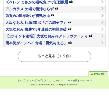
ズベレフ まさかの逆転負けで初戦敗退
アルカラス 欠場で復帰ならず
前週Vの世界8位が初戦敗退
大坂なおみ 3回戦進出「この調子で」
大坂なおみ 快勝で3年連続の初戦突破
【1ポイント速報】大坂なおみvsアドゥヴァーディ
熊本勢がインハイ出場「勇気与える」
トップ
|
ショッピング
|
ブログ
|
サークル
|
コート検索
|
マイページ
©2012 tennis365 Inc. All Rights Reserved.