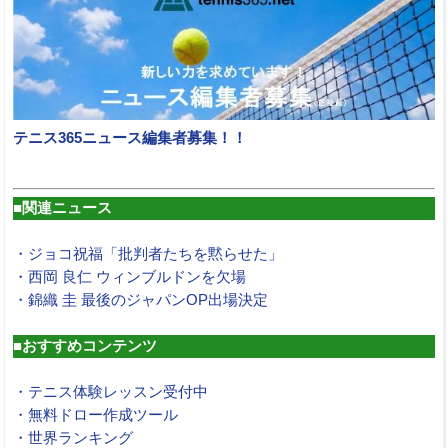
テニス365ニュース編集者募集！！
■関連ニュース
・ジョコ祝福「批判者たちを黙らせた」
・西岡 良仁 ウィンブルドンを欠場
・錦織 圭 最後のジャパンOP出場決定
■おすすめコンテンツ
・テニス体験レッスン受付中
・無料ドロー作成ツール
・世界ランキング