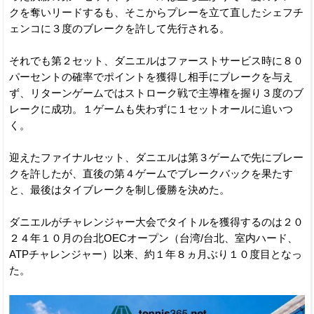
クを奪いリードするも、そこからプレーを立て直したシェフチ
ェンコに３度のブレークを許して先行される。
それでも第２セット、ダニエルはファーストサービス時に８０
パーセントの確率でポイントを獲得し相手にブレークを与え
ず、リターンゲームではストローク戦で主導権を握り３度のブ
レークに成功。１ゲームも失わずに１セットオールに追いつ
く。
迎えたファイナルセット、ダニエルは第３ゲームで先にブレー
クを許したが、直後の第４ゲームでブレークバックを果たす
と、最後はタイブレークを制し優勝を決めた。
ダニエルがチャレンジャー大会でタイトルを獲得するのは２０
２４年１０月の台北OECオープン（台湾/台北、室内ハード、
ATPチャレンジャー）以来、約１年８ヵ月ぶり１０度目となっ
た。