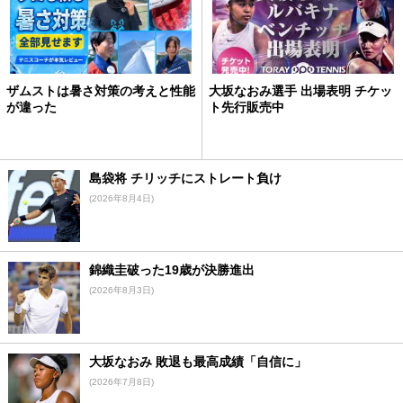
ザムストは暑さ対策の考えと性能
大坂なおみ選手 出場表明 チケッ
が違った
ト先行販売中
島袋将 チリッチにストレート負け
(2026年8月4日)
錦織圭破った19歳が決勝進出
(2026年8月3日)
大坂なおみ 敗退も最高成績「自信に」
(2026年7月8日)