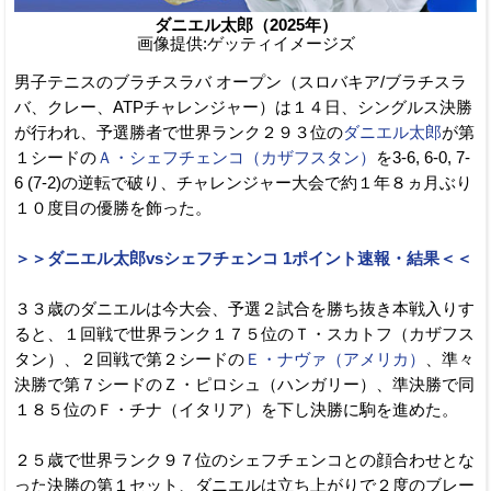
ダニエル太郎（2025年）
画像提供:ゲッティイメージズ
男子テニスのブラチスラバ オープン（スロバキア/ブラチスラ
バ、クレー、ATPチャレンジャー）は１４日、シングルス決勝
が行われ、予選勝者で世界ランク２９３位の
ダニエル太郎
が第
１シードの
Ａ・シェフチェンコ（カザフスタン）
を3-6, 6-0, 7-
6 (7-2)の逆転で破り、チャレンジャー大会で約１年８ヵ月ぶり
１０度目の優勝を飾った。
＞＞ダニエル太郎vsシェフチェンコ 1ポイント速報・結果＜＜
３３歳のダニエルは今大会、予選２試合を勝ち抜き本戦入りす
ると、１回戦で世界ランク１７５位のＴ・スカトフ（カザフス
タン）、２回戦で第２シードの
Ｅ・ナヴァ（アメリカ）
、準々
決勝で第７シードのＺ・ピロシュ（ハンガリー）、準決勝で同
１８５位のＦ・チナ（イタリア）を下し決勝に駒を進めた。
２５歳で世界ランク９７位のシェフチェンコとの顔合わせとな
った決勝の第１セット、ダニエルは立ち上がりで２度のブレー