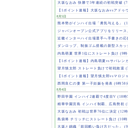
大坂なおみ 快勝で3年連続の初戦突破
(
【1ポイント速報】大坂なおみvsアドゥ
8月5日
熊本勢がインハイ出場「勇気与える」
(
ジャパンオープン公式アプリをリリース
近畿インターハイ出場選手へ手書きの応
ダンロップ、制振ゴム搭載の新型スカッ
内島萌夏 世界1位にストレート負け
(9時
【1ポイント速報】内島萌夏vsサバレン
望月慎太郎 ストレート負けで初戦敗退
【1ポイント速報】望月慎太郎vsマロジ
西岡良仁の妻 第一子妊娠を発表
(6時58
8月4日
野田学園 インハイ2連覇で4度目V
(18時
精華学園宮島 インハイ制覇、広島勢初
(
大坂なおみ 初戦は世界76位に決定
(12時
島袋将 チリッチにストレート負け
(10時
大坂と錦織「前回酷い負け方だった」
(