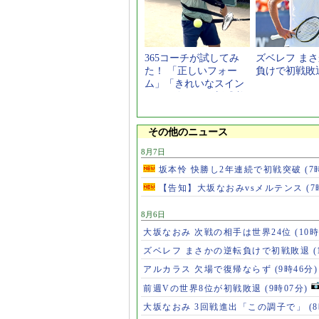
365コーチが試してみ
ズベレフ ま
た！ 「正しいフォー
負けで初戦敗
ム」「きれいなスイン
グ」が身につく新感覚
スポーツギア
その他のニュース
8月7日
坂本怜 快勝し2年連続で初戦突破
(7
【告知】大坂なおみvsメルテンス
(7
8月6日
大坂なおみ 次戦の相手は世界24位
(10時
ズベレフ まさかの逆転負けで初戦敗退
(
アルカラス 欠場で復帰ならず
(9時46分)
前週Vの世界8位が初戦敗退
(9時07分)
大坂なおみ 3回戦進出「この調子で」
(