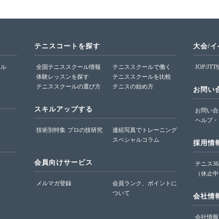
テニスコートを探す
大会/
ール
全国テニススクール情報
テニススクールで働く
JOP/JT
体験レッスンを探す
テニススクールを比較
テニススクールの選び方
テニスの始め方
お問い
スキルアップする
お問い合
ヘルプ・
技術別特集
プロの技研究
連続写真でトレーニング
スペシャルコラム
採用情
会員向けサービス
テニス3
（休止中
メルマガ登録
会員ランク、ポイントに
ついて
会社情
会社情報