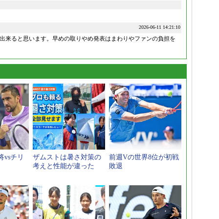
2026-06-11 14:21:10
出来ると思います。早めの取りやめ発表はまわりやファンの負担を
vsチリ
ザムストは暑さ対策の
前週Vの世界8位が初戦
考えと性能が違った
敗退