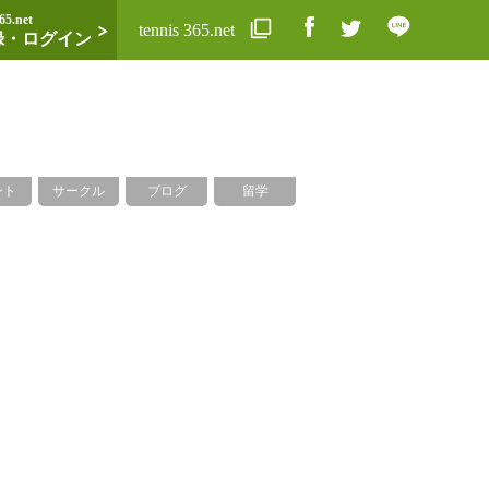
65.net
tennis 365.net
録・ログイン
ント
サークル
ブログ
留学