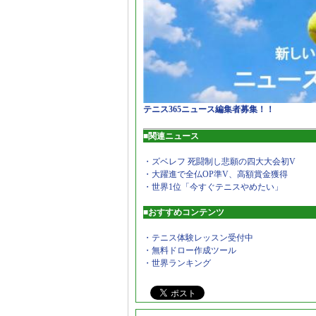
テニス365ニュース編集者募集！！
■関連ニュース
・ズベレフ 死闘制し悲願の四大大会初V
・大躍進で全仏OP準V、高額賞金獲得
・世界1位「今すぐテニスやめたい」
■おすすめコンテンツ
・テニス体験レッスン受付中
・無料ドロー作成ツール
・世界ランキング