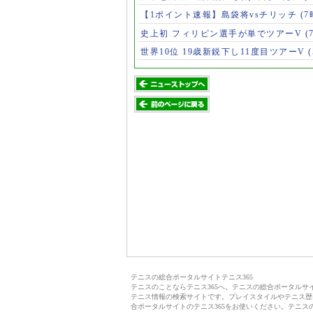
【1ポイント速報】島袋将vsチリッチ
(7
史上初 フィリピン選手が単でツアーV
(
世界10位 19歳新鋭下し11度目ツアーV
テニスの総合ポータルサイトテニス365
テニスのことならテニス365へ。テニスの総合ポータル
テニス情報の検索サイトです。プレイスタイルやテニス歴
合ポータルサイトのテニス365をお使いください。テニス