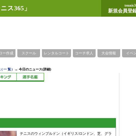
tennis3
ニス365」
新規会員登
ロー作成
スクール
レンタルコート
コーチ求人
大会情報
イベ
→
(一覧)
今日のニュース(詳細)
テニスのウィンブルドン（イギリス/ロンドン、芝、グラ