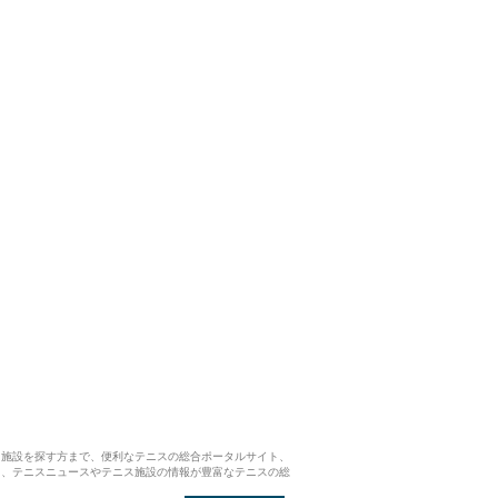
ス施設を探す方まで、便利なテニスの総合ポータルサイト、
ら、テニスニュースやテニス施設の情報が豊富なテニスの総