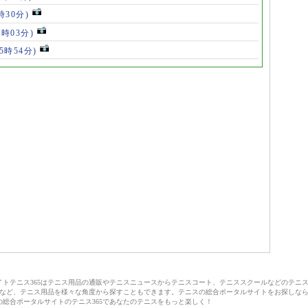
時30分)
7時03分)
(5時54分)
サイトテニス365はテニス用品の通販やテニスニュースからテニスコート、テニススクールなどのテニ
など、テニス用品を様々な角度から探すこともできます。テニスの総合ポータルサイトをお探しな
の総合ポータルサイトのテニス365であなたのテニスをもっと楽しく！