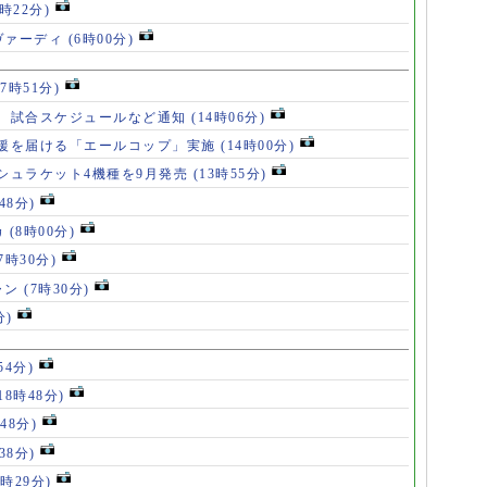
7時22分)
ヴァーディ
(6時00分)
17時51分)
、試合スケジュールなど通知
(14時06分)
援を届ける「エールコップ」実施
(14時00分)
シュラケット4機種を9月発売
(13時55分)
48分)
カ
(8時00分)
(7時30分)
ャン
(7時30分)
分)
54分)
18時48分)
48分)
38分)
9時29分)