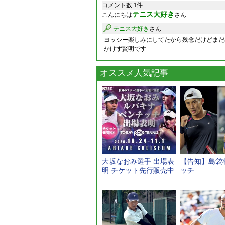
コメント数 1件
テニス大好き
こんにちは
さん
テニス大好き
さん
ヨッシー楽しみにしてたから残念だけどまだ
かけず賢明です
オススメ人気記事
大坂なおみ選手 出場表
【告知】島袋将
明 チケット先行販売中
ッチ