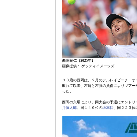
西岡良仁（2025年）
画像提供： ゲッティイメージズ
３０歳の西岡は、２月のデルレイビーチ・オープ
敗れて以降、左肩と左膝の負傷によりツアー
った。
西岡の欠場により、同大会の予選にエントリ
月慎太郎
、同１４９位の
坂本怜
、同２２３位