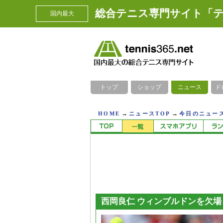
総合テニス専門サイト「テ
国内最大
トップ
ショップ
ニュース
ド
→
→
HOME
ニュースTOP
今日のニュース
西岡良仁 ウィンブルドンを欠場