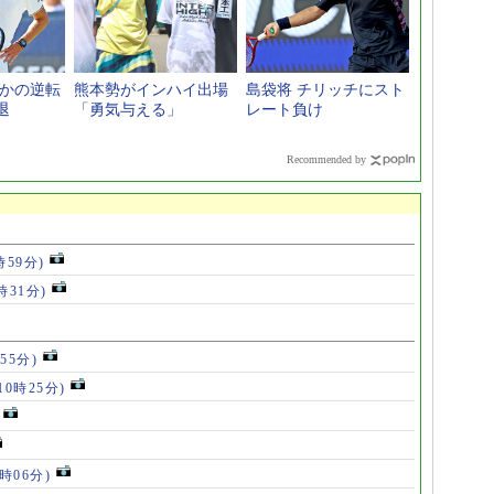
さかの逆転
熊本勢がインハイ出場
島袋将 チリッチにスト
退
「勇気与える」
レート負け
Recommended by
時59分)
時31分)
55分)
10時25分)
8時06分)