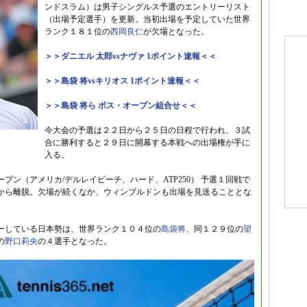
ンドスラム）は男子シングルス予選のエントリーリスト
（出場予定選手）を更新。当初出場を予定していた世界
ランク１８１位の
西岡良仁
が欠場となった。
＞＞ダニエル 太郎vsナヴァ 1ポイント速報＜＜
＞＞島袋 将vsキリオス 1ポイント速報＜＜
＞＞島袋 将ら ボス・オープン組合せ＜＜
今大会の予選は２２日から２５日の日程で行われ、３試
合に勝利すると２９日に開幕する本戦への出場権が手に
入る。
ン（アメリカ/デルレイビーチ、ハード、ATP250） 予選１回戦で
から離脱。欠場が続くなか、ウィンブルドンも出場を見送ることとな
ーしている日本勢は、世界ランク１０４位の
島袋将
、同１２９位の
望
の
野口莉央
の４選手となった。