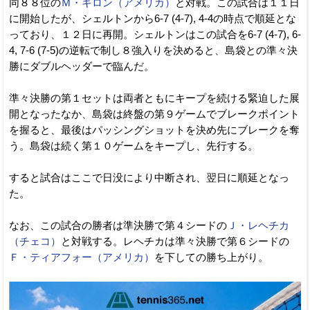
同８８位の
Ｍ・ギロン（アメリカ）
と対戦。この試合は１１日
に開始したが、シェルトンから6-7 (4-7), 4-4の時点で順延とな
っており、１２日に再開。シェルトンはこの試合を6-7 (4-7), 6-
4, 7-6 (7-5)の逆転で制し８強入りを決めると、島袋との準々決
勝にダブルヘッダーで臨んだ。
準々決勝の第１セットは両者ともにキープを続ける緊迫した展
開となったなか、島袋は終盤の第９ゲームでブレークポイント
を握ると、最後はパッシングショットを決め先にブレークを奪
う。島袋は続く第１０ゲームをキープし、先行する。
すると試合はここで日没により中断され、翌日に順延となっ
た。
なお、この試合の勝者は準決勝で第４シードの
Ｊ・レヘチカ
（チェコ）
と対戦する。レヘチカは準々決勝で第６シードの
Ｆ・ティアフォー（アメリカ）
を下しての勝ち上がり。