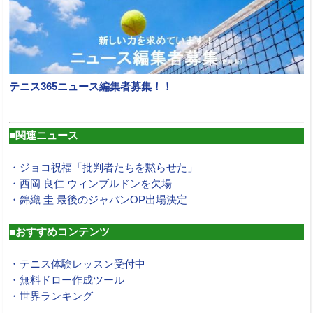
テニス365ニュース編集者募集！！
■関連ニュース
・ジョコ祝福「批判者たちを黙らせた」
・西岡 良仁 ウィンブルドンを欠場
・錦織 圭 最後のジャパンOP出場決定
■おすすめコンテンツ
・テニス体験レッスン受付中
・無料ドロー作成ツール
・世界ランキング