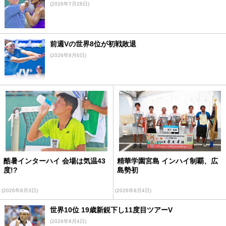
(2026年7月28日)
前週Vの世界8位が初戦敗退
(2026年8月6日)
酷暑インターハイ 会場は気温43
精華学園宮島 インハイ制覇、広
度!?
島勢初
(2026年8月3日)
(2026年8月4日)
世界10位 19歳新鋭下し11度目ツアーV
(2026年8月4日)