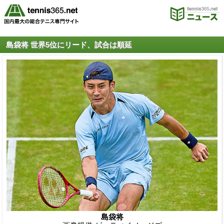
島袋将 世界5位にリード、試合は順延
島袋将