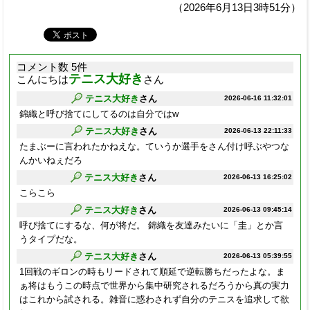
（2026年6月13日3時51分）
コメント数 5件
テニス大好き
こんにちは
さん
テニス大好き
さん
2026-06-16 11:32:01
錦織と呼び捨てにしてるのは自分ではw
テニス大好き
さん
2026-06-13 22:11:33
たまぶーに言われたかねえな。ていうか選手をさん付け呼ぶやつな
んかいねぇだろ
テニス大好き
さん
2026-06-13 16:25:02
こらこら
テニス大好き
さん
2026-06-13 09:45:14
呼び捨てにするな、何が将だ。 錦織を友達みたいに「圭」とか言
うタイプだな。
テニス大好き
さん
2026-06-13 05:39:55
1回戦のギロンの時もリードされて順延で逆転勝ちだったよな。ま
ぁ将はもうこの時点で世界から集中研究されるだろうから真の実力
はこれから試される。雑音に惑わされず自分のテニスを追求して欲