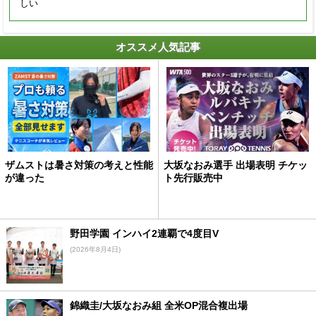
しい
オススメ人気記事
ザムストは暑さ対策の考えと性能
大坂なおみ選手 出場表明 チケッ
が違った
ト先行販売中
野田学園 インハイ2連覇で4度目V
(2026年8月4日)
錦織圭/大坂なおみ組 全米OP混合複出場