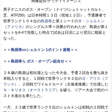
画像提供:ゲッティイメージズ
男子テニスのボス・オープン（ドイツ/シュトゥットガルト、
芝、ATP250）は日本時間１３日（現地１２日）、予選勝者で
世界ランク１０４位の
島袋将
と第１シードの
Ｂ・シェルトン
（アメリカ）
のシングルス準々決勝が行われたが、島袋が第１
セットを6-4で先取した時点で試合は日没により翌日に順延と
なった。
＞＞島袋将vsシェルトン 1ポイント速報＜＜
＞＞島袋将ら ボス・オープン組合せ＜＜
２８歳の島袋は初出場となった今大会、予選２試合を勝ち抜き
本戦入りすると、１回戦で世界ランク９２位の
Ｑ・アリス（フ
ランス）
、２回戦でワイルドカード（主催者推薦）で出場した
Ｎ・キリオス（オーストラリア）
を破り、ツアー大会で初のベ
スト８進出を果たした。
一方、２３歳で世界ランク５位のシェルトンは初戦の２回戦で