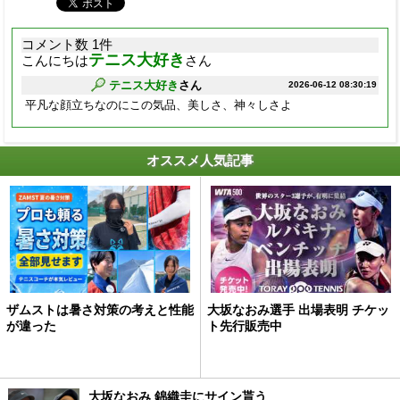
コメント数 1件
テニス大好き
こんにちは
さん
テニス大好き
さん
2026-06-12 08:30:19
平凡な顔立ちなのにこの気品、美しさ、神々しさよ
オススメ人気記事
ザムストは暑さ対策の考えと性能
大坂なおみ選手 出場表明 チケッ
が違った
ト先行販売中
大坂なおみ 錦織圭にサイン貰う