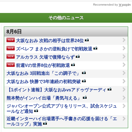
Recommended by
その他のニュース
8月6日
大坂なおみ 次戦の相手は世界24位
ズベレフ まさかの逆転負けで初戦敗退
アルカラス 欠場で復帰ならず
前週Vの世界8位が初戦敗退
大坂なおみ 3回戦進出「この調子で」
大坂なおみ 快勝で3年連続の初戦突破
【1ポイント速報】大坂なおみvsアドゥヴァーディ
熊本勢がインハイ出場「勇気与える」
ジャパンオープン公式アプリをリリース、試合スケジュ
ールなど通知
近畿インターハイ出場選手へ手書きの応援を届ける「エ
ールコップ」実施