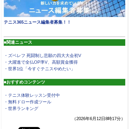
テニス365ニュース編集者募集！！
■関連ニュース
・ズベレフ 死闘制し悲願の四大大会初V
・大躍進で全仏OP準V、高額賞金獲得
・世界1位「今すぐテニスやめたい」
■おすすめコンテンツ
・テニス体験レッスン受付中
・無料ドロー作成ツール
・世界ランキング
（2026年6月12日8時17分）