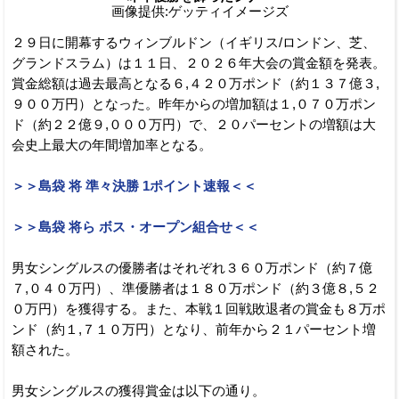
画像提供:ゲッティイメージズ
２９日に開幕するウィンブルドン（イギリス/ロンドン、芝、
グランドスラム）は１１日、２０２６年大会の賞金額を発表。
賞金総額は過去最高となる６,４２０万ポンド（約１３７億３,
９００万円）となった。昨年からの増加額は１,０７０万ポン
ド（約２２億９,０００万円）で、２０パーセントの増額は大
会史上最大の年間増加率となる。
＞＞島袋 将 準々決勝 1ポイント速報＜＜
＞＞島袋 将ら ボス・オープン組合せ＜＜
男女シングルスの優勝者はそれぞれ３６０万ポンド（約７億
７,０４０万円）、準優勝者は１８０万ポンド（約３億８,５２
０万円）を獲得する。また、本戦１回戦敗退者の賞金も８万ポ
ンド（約１,７１０万円）となり、前年から２１パーセント増
額された。
男女シングルスの獲得賞金は以下の通り。