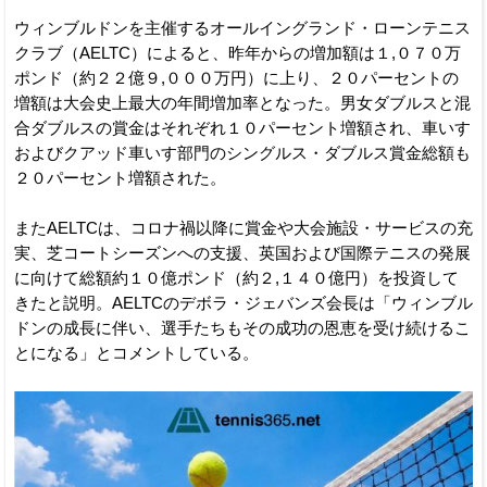
ウィンブルドンを主催するオールイングランド・ローンテニス
クラブ（AELTC）によると、昨年からの増加額は１,０７０万
ポンド（約２２億９,０００万円）に上り、２０パーセントの
増額は大会史上最大の年間増加率となった。男女ダブルスと混
合ダブルスの賞金はそれぞれ１０パーセント増額され、車いす
およびクアッド車いす部門のシングルス・ダブルス賞金総額も
２０パーセント増額された。
またAELTCは、コロナ禍以降に賞金や大会施設・サービスの充
実、芝コートシーズンへの支援、英国および国際テニスの発展
に向けて総額約１０億ポンド（約２,１４０億円）を投資して
きたと説明。AELTCのデボラ・ジェバンズ会長は「ウィンブル
ドンの成長に伴い、選手たちもその成功の恩恵を受け続けるこ
とになる」とコメントしている。