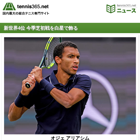
新世界4位 今季芝初戦を白星で飾る
オジェ アリアシム