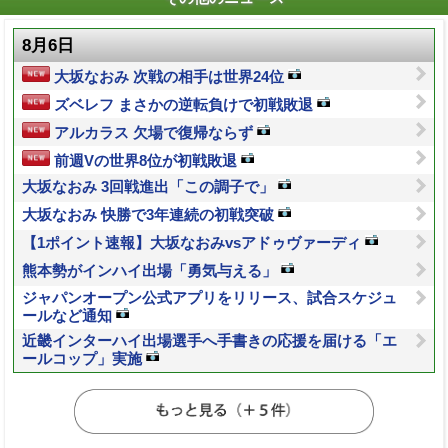
8月6日
大坂なおみ 次戦の相手は世界24位
ズベレフ まさかの逆転負けで初戦敗退
アルカラス 欠場で復帰ならず
前週Vの世界8位が初戦敗退
大坂なおみ 3回戦進出「この調子で」
大坂なおみ 快勝で3年連続の初戦突破
【1ポイント速報】大坂なおみvsアドゥヴァーディ
熊本勢がインハイ出場「勇気与える」
ジャパンオープン公式アプリをリリース、試合スケジュ
ールなど通知
近畿インターハイ出場選手へ手書きの応援を届ける「エ
ールコップ」実施