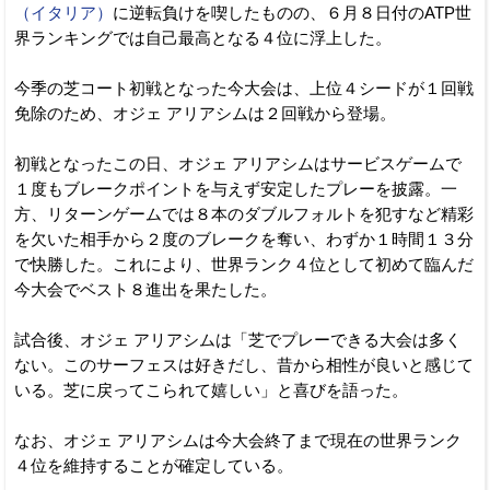
（イタリア）
に逆転負けを喫したものの、６月８日付のATP世
界ランキングでは自己最高となる４位に浮上した。
今季の芝コート初戦となった今大会は、上位４シードが１回戦
免除のため、オジェ アリアシムは２回戦から登場。
初戦となったこの日、オジェ アリアシムはサービスゲームで
１度もブレークポイントを与えず安定したプレーを披露。一
方、リターンゲームでは８本のダブルフォルトを犯すなど精彩
を欠いた相手から２度のブレークを奪い、わずか１時間１３分
で快勝した。これにより、世界ランク４位として初めて臨んだ
今大会でベスト８進出を果たした。
試合後、オジェ アリアシムは「芝でプレーできる大会は多く
ない。このサーフェスは好きだし、昔から相性が良いと感じて
いる。芝に戻ってこられて嬉しい」と喜びを語った。
なお、オジェ アリアシムは今大会終了まで現在の世界ランク
４位を維持することが確定している。