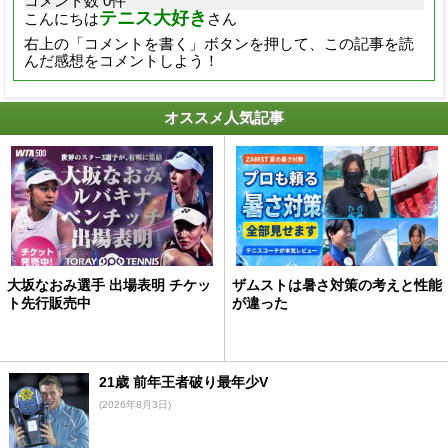
コメント数 0件
テニス大好き
こんにちは
さん
右上の「コメントを書く」ボタンを押して、この記事を読
んだ感想をコメントしよう！
オススメ人気記事
大坂なおみ選手 出場表明 チケッ
ザムストは暑さ対策の考えと性能
ト先行販売中
が違った
21歳 前年王者破り最年少V
(2026年8月3日)