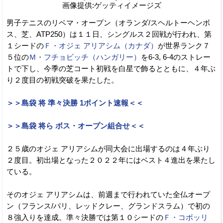
画像提供:ゲッティイメージズ
男子テニスのリベマ・オープン（オランダ/スヘルトーヘンボ
ス、芝、ATP250）は１１日、シングルス２回戦が行われ、第
１シードの
Ｆ・オジェ アリアシム（カナダ）
が世界ランク７
５位の
Ｍ・フチョビッチ（ハンガリー）
を6-3, 6-4のストレー
トで下し、今季の芝コート初戦を白星で飾るとともに、４年ぶ
り２度目の初戦突破を果たした。
＞＞島袋 将 準々決勝 1ポイント速報＜＜
＞＞島袋 将ら ボス・オープン組合せ＜＜
２５歳のオジェ アリアシムが同大会に出場するのは４年ぶり
２度目。初出場となった２０２２年にはベスト４進出を果たし
ている。
そのオジェ アリアシムは、前週まで行われていた全仏オープ
ン（フランス/パリ、レッドクレー、グランドスラム）で初の
８強入りを達成。準々決勝では第１０シードの
Ｆ・コボッリ