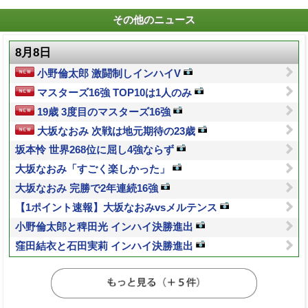
その他のニュース
8月8日
小野倫太郎 激闘制しインハイV
マスターズ16強 TOP10は1人のみ
19歳 3度目のマスターズ16強
大坂なおみ 次戦は地元期待の23歳
坂本怜 世界268位に屈し4強ならず
大坂なおみ「すごく楽しかった」
大坂なおみ 完勝で2年連続16強
【1ポイント速報】大坂なおみvsメルテンス
小野倫太郎と稗田光 インハイ決勝進出
窪田結衣と石田実莉 インハイ決勝進出