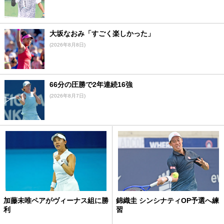
大坂なおみ「すごく楽しかった」
(2026年8月8日)
66分の圧勝で2年連続16強
(2026年8月7日)
加藤未唯ペアがヴィーナス組に勝
錦織圭 シンシナティOP予選へ練
利
習