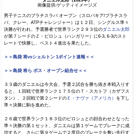
画像提供:ゲッティイメージズ
男子テニスのブラチスラバ オープン（スロバキア/ブラチスラ
バ、クレー、ATPチャレンジャー）は１２日、シングルス準々
決勝が行われ、予選勝者で世界ランク２９３位の
ダニエル太郎
が第７シードのＺ・ピロシュ（ハンガリー）に6-3, 6-3のスト
レートで快勝し、ベスト４進出を果たした。
＞＞島袋 将vsシェルトン 1ポイント速報＜＜
＞＞島袋 将ら ボス・オープン組合せ＜＜
３３歳のダニエルは今大会、予選２試合を勝ち抜き本戦入りす
ると、１回戦で世界ランク１７５位のＴ・スカトフ（カザフス
タン）、２回戦で第２シードの
Ｅ・ナヴァ（アメリカ）
を下し
準々決勝に駒を進めた。
２６歳で世界ランク１８３位のピロシュとの顔合わせとなった
準々決勝の第１セット、ダニエルは第１ゲームでブレークに成
功すると、さらに第９ゲームで２度目のブレークを奪い先行す