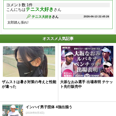
コメント数 1件
テニス大好き
こんにちは
さん
テニス大好き
さん
2026-06-13 22:45:26
太郎踏ん張れ!
オススメ人気記事
ザムストは暑さ対策の考えと性能
大坂なおみ選手 出場表明 チケッ
が違った
ト先行販売中
インハイ男子団体 4強出揃う
(2026年8月3日)