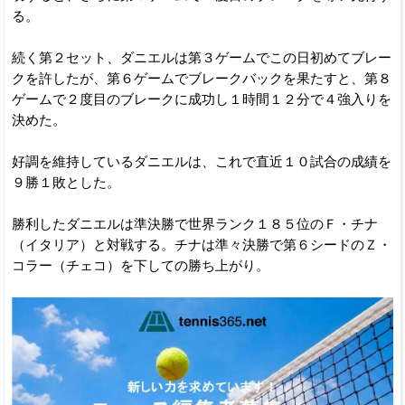
る。
続く第２セット、ダニエルは第３ゲームでこの日初めてブレー
クを許したが、第６ゲームでブレークバックを果たすと、第８
ゲームで２度目のブレークに成功し１時間１２分で４強入りを
決めた。
好調を維持しているダニエルは、これで直近１０試合の成績を
９勝１敗とした。
勝利したダニエルは準決勝で世界ランク１８５位のＦ・チナ
（イタリア）と対戦する。チナは準々決勝で第６シードのＺ・
コラー（チェコ）を下しての勝ち上がり。