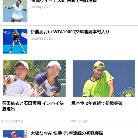
46歳ヴィーナス組 快勝で初戦突破
(2026年7月28日)
伊藤あおい WTA1000で2年連続本戦入り
(2026年8月2日)
窪田結衣と石田実莉 インハイ決
坂本怜 2年連続で初戦突破
勝進出
(2026年8月7日)
(2026年8月7日)
大坂なおみ 快勝で3年連続の初戦突破