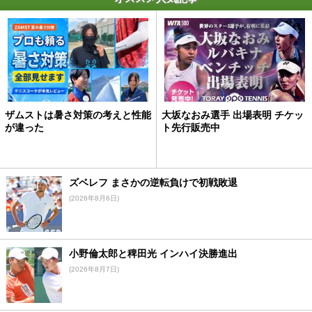
ザムストは暑さ対策の考えと性能
大坂なおみ選手 出場表明 チケッ
が違った
ト先行販売中
ズベレフ まさかの逆転負けで初戦敗退
(2026年8月6日)
小野倫太郎と稗田光 インハイ決勝進出
(2026年8月7日)