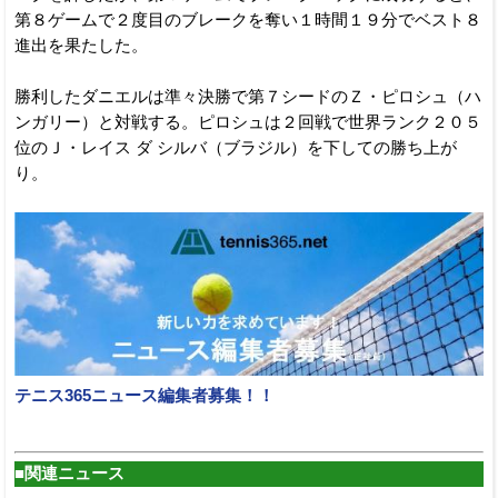
第８ゲームで２度目のブレークを奪い１時間１９分でベスト８
進出を果たした。
勝利したダニエルは準々決勝で第７シードのＺ・ピロシュ（ハ
ンガリー）と対戦する。ピロシュは２回戦で世界ランク２０５
位のＪ・レイス ダ シルバ（ブラジル）を下しての勝ち上が
り。
テニス365ニュース編集者募集！！
■関連ニュース