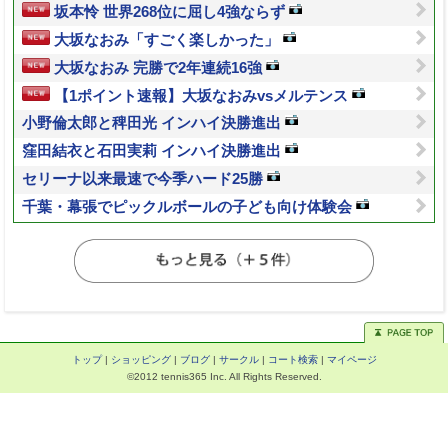
坂本怜 世界268位に屈し4強ならず
大坂なおみ「すごく楽しかった」
大坂なおみ 完勝で2年連続16強
【1ポイント速報】大坂なおみvsメルテンス
小野倫太郎と稗田光 インハイ決勝進出
窪田結衣と石田実莉 インハイ決勝進出
セリーナ以来最速で今季ハード25勝
千葉・幕張でピックルボールの子ども向け体験会
トップ
|
ショッピング
|
ブログ
|
サークル
|
コート検索
|
マイページ
©2012 tennis365 Inc. All Rights Reserved.