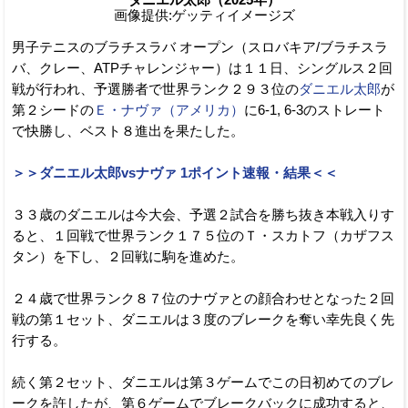
画像提供:ゲッティイメージズ
男子テニスのブラチスラバ オープン（スロバキア/ブラチスラ
バ、クレー、ATPチャレンジャー）は１１日、シングルス２回
戦が行われ、予選勝者で世界ランク２９３位の
ダニエル太郎
が
第２シードの
Ｅ・ナヴァ（アメリカ）
に6-1, 6-3のストレート
で快勝し、ベスト８進出を果たした。
＞＞ダニエル太郎vsナヴァ 1ポイント速報・結果＜＜
３３歳のダニエルは今大会、予選２試合を勝ち抜き本戦入りす
ると、１回戦で世界ランク１７５位のＴ・スカトフ（カザフス
タン）を下し、２回戦に駒を進めた。
２４歳で世界ランク８７位のナヴァとの顔合わせとなった２回
戦の第１セット、ダニエルは３度のブレークを奪い幸先良く先
行する。
続く第２セット、ダニエルは第３ゲームでこの日初めてのブレ
ークを許したが、第６ゲームでブレークバックに成功すると、