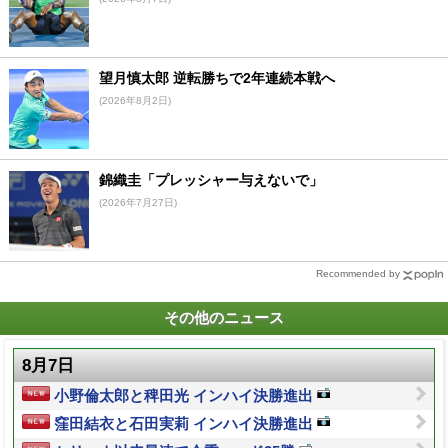
望月慎太郎 逆転勝ちで2年連続本戦へ
(2026年8月2日)
錦織圭「プレッシャー与えないで」
(2026年7月27日)
Recommended by
その他のニュース
8月7日
小野倫太郎と稗田光 インハイ決勝進出
窪田結衣と石田実莉 インハイ決勝進出