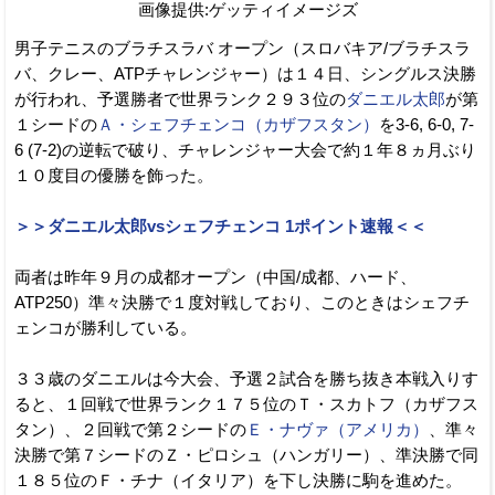
画像提供:ゲッティイメージズ
男子テニスのブラチスラバ オープン（スロバキア/ブラチスラ
バ、クレー、ATPチャレンジャー）は１４日、シングルス決勝
が行われ、予選勝者で世界ランク２９３位の
ダニエル太郎
が第
１シードの
Ａ・シェフチェンコ（カザフスタン）
を3-6, 6-0, 7-
6 (7-2)の逆転で破り、チャレンジャー大会で約１年８ヵ月ぶり
１０度目の優勝を飾った。
＞＞ダニエル太郎vsシェフチェンコ 1ポイント速報＜＜
両者は昨年９月の成都オープン（中国/成都、ハード、
ATP250）準々決勝で１度対戦しており、このときはシェフチ
ェンコが勝利している。
３３歳のダニエルは今大会、予選２試合を勝ち抜き本戦入りす
ると、１回戦で世界ランク１７５位のＴ・スカトフ（カザフス
タン）、２回戦で第２シードの
Ｅ・ナヴァ（アメリカ）
、準々
決勝で第７シードのＺ・ピロシュ（ハンガリー）、準決勝で同
１８５位のＦ・チナ（イタリア）を下し決勝に駒を進めた。