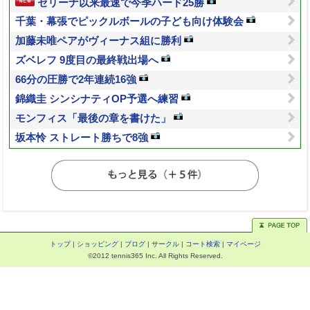
セリーナ以来最速で今季ハード25勝
千葉・幕張でピックルボールの子ども向け体験会
加藤未唯ペアがヴィーナス組に勝利
ズベレフ 9度目の最終戦出場へ
66分の圧勝で2年連続16強
錦織圭 シンシナティOP予選へ練習
モンフィス「最後の章を書けた」
坂本怜 ストレート勝ちで8強
トップ
|
ショッピング
|
ブログ
|
サークル
|
コート検索
|
マイページ
©2012 tennis365 Inc. All Rights Reserved.