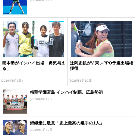
熊本勢がインハイ出場「勇気与え
辻岡史帆がV 東レPPO予選出場権
る」
獲得
(2026年8月5日)
(2026年8月10日)
精華学園宮島 インハイ制覇、広島勢初
(2026年8月4日)
錦織圭に敬意「史上最高の選手の1人」
(2026年7月30日)