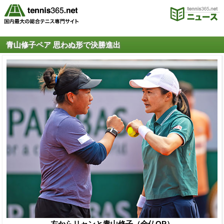
青山修子ペア 思わぬ形で決勝進出
左からリャンと青山修子（全仏OP）