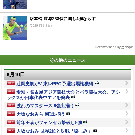
坂本怜 世界268位に屈し4強ならず
(2026年8月8日)
Recommended by
その他のニュース
8月10日
辻岡史帆がV 東レPPO予選出場権獲得
愛知・名古屋アジア競技大会とパラ競技大会、アシ
ックスが日本代表ウエアを発表
波乱のマスターズ 8強出揃う
大坂なおみら 8強出揃う
前年王者がフォンセカ撃破し8強
大坂なおみ 世界2位と対戦「楽しみ」