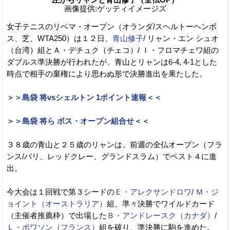
画像提供:ゲッティイメージズ
女子テニスのリベマ・オープン（オランダ/スヘルトーヘンボ
ス、芝、WTA250）は１２日、
青山修子
/ リャン・エン シュオ
（台湾）組とＡ・デチュク（チェコ）/ Ｉ・フロマチェワ組の
ダブルス準決勝が行われたが、青山とリャンは6-4, 4-1とした
時点で相手の棄権により思わぬ形で決勝進出を果たした。
＞＞島袋 将vsシェルトン 1ポイント速報＜＜
＞＞島袋 将ら ボス・オープン組合せ＜＜
３８歳の青山と２５歳のリャンは、前週の全仏オープン（フラ
ンス/パリ、レッドクレー、グランドスラム）でベスト４に進
出。
今大会は１回戦で第３シードの
Ｅ・アレクサンドロワ
/
Ｍ・ジ
ョイント（オーストラリア）
組、準々決勝でワイルドカード
（主催者推薦枠）で出場した
Ｂ・アンドレースク（カナダ）
/
Ｌ・ボワソン（フランス）
組を破り、準決勝に駒を進めた。