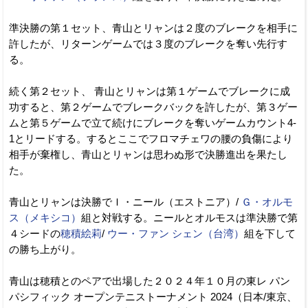
準決勝の第１セット、青山とリャンは２度のブレークを相手に
許したが、リターンゲームでは３度のブレークを奪い先行す
る。
続く第２セット、 青山とリャンは第１ゲームでブレークに成
功すると、第２ゲームでブレークバックを許したが、第３ゲー
ムと第５ゲームで立て続けにブレークを奪いゲームカウント4-
1とリードする。するとここでフロマチェワの腰の負傷により
相手が棄権し、青山とリャンは思わぬ形で決勝進出を果たし
た。
青山とリャンは決勝でＩ・ニール（エストニア）/
Ｇ・オルモ
ス（メキシコ）
組と対戦する。ニールとオルモスは準決勝で第
４シードの
穂積絵莉
/
ウー・ファン シェン（台湾）
組を下して
の勝ち上がり。
青山は穂積とのペアで出場した２０２４年１０月の東レ パン
パシフィック オープンテニストーナメント 2024（日本/東京、