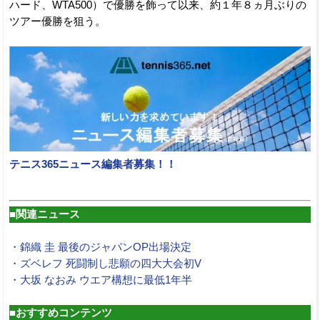
ハード、WTA500）で優勝を飾って以来、約１年８ヵ月ぶりの
ツアー優勝を狙う。
テニス365ニュース編集者募集！！
■関連ニュース
・錦織 圭 最後のジャパンOP出場決定
・ズベレフ 死闘制し悲願の四大大会初V
・大坂 なおみ ウエア構想に最低1年半
■おすすめコンテンツ