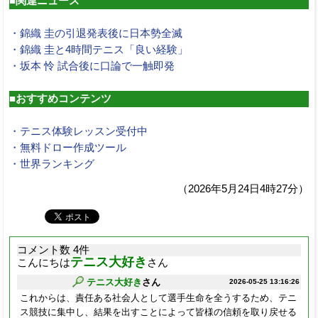
■関連ニュース
・錦織 圭の引退発表後に日本勢全滅
・錦織 圭と4時間テニス「良い経験」
・坂本 怜 試合後に口論で一触即発
■おすすめコンテンツ
・テニス体験レッスン受付中
・無料ドロー作成ツール
・世界ランキング
（2026年5月24日4時27分）
コメント数 4件
テニス大好き
こんにちは
さん
テニス大好き
さん
2026-05-25 13:16:26
これからは、責任ある社会人として選手生命を全うするため、テニ
ス競技に集中し、結果を出すことによって皆様の信頼を取り戻せる