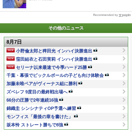
Recommended by
その他のニュース
8月7日
小野倫太郎と稗田光 インハイ決勝進出
窪田結衣と石田実莉 インハイ決勝進出
セリーナ以来最速で今季ハード25勝
千葉・幕張でピックルボールの子ども向け体験会
加藤未唯ペアがヴィーナス組に勝利
ズベレフ 9度目の最終戦出場へ
66分の圧勝で2年連続16強
錦織圭 シンシナティOP予選へ練習
モンフィス「最後の章を書けた」
坂本怜 ストレート勝ちで8強