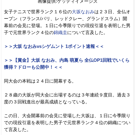
画像提供:ゲッティイメージズ
女子テニスで世界ランク１６位の
大坂なおみ
は２３日、全仏オ
ープン（フランス/パリ、レッドクレー、グランドスラム）開
幕前の会見に登場。１日に今季限りでの現役引退を表明した男
子で元世界ランク４位の
錦織圭
について言及した。
＞＞大坂 なおみvsシゲムント 1ポイント速報＜＜
＞＞【賞金】大坂 なおみ、内島 萌夏ら 全仏OP1回戦でいくら
獲得？ドローも公開中！＜＜
同大会の本戦は２４日に開幕する。
２８歳の大坂が同大会に出場するのは３年連続９度目。過去３
度の３回戦進出が最高成績となっている。
この日、大会開幕前の会見に登場した大坂は、１日に今季限り
での現役引退を表明した男子で元世界ランク４位の錦織につい
て言及した。