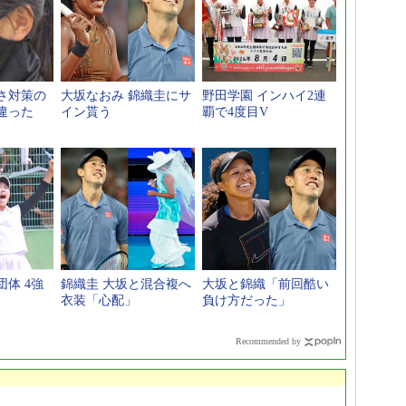
さ対策の
大坂なおみ 錦織圭にサ
野田学園 インハイ2連
違った
イン貰う
覇で4度目V
体 4強
錦織圭 大坂と混合複へ
大坂と錦織「前回酷い
衣装「心配」
負け方だった」
Recommended by