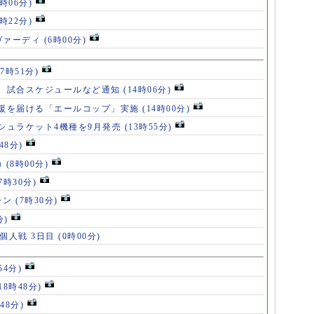
8時06分)
7時22分)
ヴァーディ
(6時00分)
17時51分)
、試合スケジュールなど通知
(14時06分)
援を届ける「エールコップ」実施
(14時00分)
シュラケット4機種を9月発売
(13時55分)
48分)
カ
(8時00分)
(7時30分)
ャン
(7時30分)
分)
 個人戦 3日目
(0時00分)
54分)
18時48分)
48分)