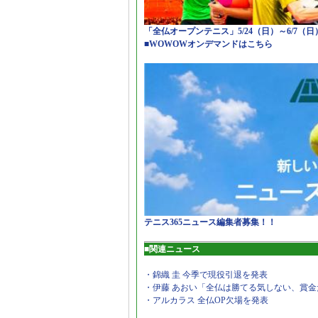
「全仏オープンテニス」5/24（日）～6/7（
■WOWOWオンデマンドはこちら
テニス365ニュース編集者募集！！
■関連ニュース
・錦織 圭 今季で現役引退を発表
・伊藤 あおい「全仏は勝てる気しない、賞金
・アルカラス 全仏OP欠場を発表