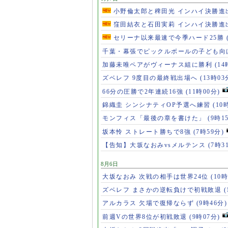
小野倫太郎と稗田光 インハイ決勝進
窪田結衣と石田実莉 インハイ決勝進
セリーナ以来最速で今季ハード25勝
千葉・幕張でピックルボールの子ども向
加藤未唯ペアがヴィーナス組に勝利
(14
ズベレフ 9度目の最終戦出場へ
(13時03
66分の圧勝で2年連続16強
(11時00分)
錦織圭 シンシナティOP予選へ練習
(10
モンフィス「最後の章を書けた」
(9時1
坂本怜 ストレート勝ちで8強
(7時59分)
【告知】大坂なおみvsメルテンス
(7時3
8月6日
大坂なおみ 次戦の相手は世界24位
(10時
ズベレフ まさかの逆転負けで初戦敗退
(
アルカラス 欠場で復帰ならず
(9時46分)
前週Vの世界8位が初戦敗退
(9時07分)