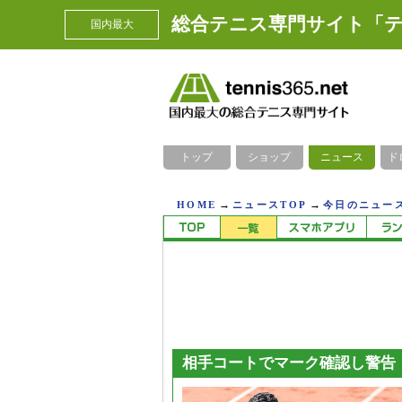
総合テニス専門サイト「テ
国内最大
トップ
ショップ
ニュース
ド
→
→
HOME
ニュースTOP
今日のニュース
相手コートでマーク確認し警告