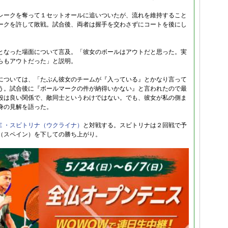
レークを奪って１セットオールに追いついたが、流れを維持すること
ークを許して敗戦。試合後、両者は握手を交わさずにコートを後にし
となった場面について言及。「彼女のボールはアウトだと思った。実
らもアウトだった」と説明。
については、「たぶん彼女のチームが『入っている』とかなり言って
う。試合後に『ボールマークの件が納得いかない』と言われたので最
段は良い関係で、敵同士というわけではない。でも、彼女が私の側ま
身の見解を語った。
Ｅ・スビトリナ（ウクライナ）
と対戦する。スビトリナは２回戦で予
（スペイン）を下しての勝ち上がり。