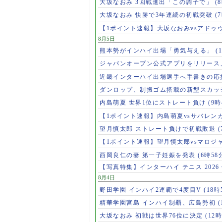
大坂なおみ 3回戦進出「この調子で」
(
大坂なおみ 快勝で3年連続の初戦突破
(
【1ポイント速報】大坂なおみvsアドゥ
8月5日
熊本勢がインハイ出場「勇気与える」
(
ジャパンオープン公式アプリをリリース
近畿インターハイ出場選手へ手書きの応
ダンロップ、制振ゴム搭載の新型スカッ
内島萌夏 世界1位にストレート負け
(9時
【1ポイント速報】内島萌夏vsサバレン
望月慎太郎 ストレート負けで初戦敗退
【1ポイント速報】望月慎太郎vsマロジ
西岡良仁の妻 第一子妊娠を発表
(6時58
【写真特集】インターハイ テニス 2026
8月4日
野田学園 インハイ2連覇で4度目V
(18時
精華学園宮島 インハイ制覇、広島勢初
(
大坂なおみ 初戦は世界76位に決定
(12時