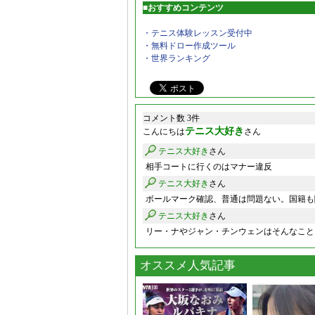
■おすすめコンテンツ
・テニス体験レッスン受付中
・無料ドロー作成ツール
・世界ランキング
コメント数 3件
テニス大好き
こんにちは
さん
テニス大好き
さん
相手コートに行くのはマナー違反
テニス大好き
さん
ボールマーク確認、普通は問題ない。国籍も
テニス大好き
さん
リー・ナやジャン・チンウェンはそんなこと
オススメ人気記事