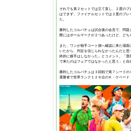
それでも第２セットでは立て直し、２度のブ
はできず、ファイナルセットでは２度のブレ
た。
勝利したコルパチュは試合後の会見で、問題
際にはボールマークが２つあったけど、どち
また、ワンが相手コート側へ確認に来た場面
いたから、判定を信じられなかったんだと思
終的に握手はしなかった」とコメント。「普
で来たのはフェアではなかったと思う」と自
勝利したコルパチュは３回戦で第７シードの
選勝者で世界ランク１２６位のＫ・ケベード