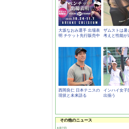
大坂なおみ選手 出場表
ザムストは暑
明 チケット先行販売中
考えと性能が
西岡良仁 日本テニスの
インハイ女子団
現状と未来語る
出揃う
その他のニュース
8月7日