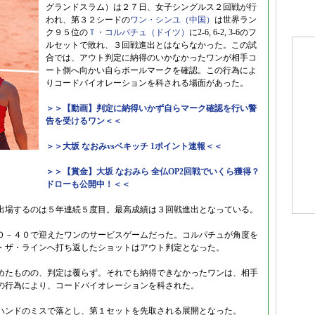
グランドスラム）は２７日、女子シングルス２回戦が行
われ、第３２シードの
ワン・シンユ（中国）
は世界ラン
ク９５位の
Ｔ・コルパチュ（ドイツ）
に2-6, 6-2, 3-6のフ
ルセットで敗れ、３回戦進出とはならなかった。この試
合では、アウト判定に納得のいかなかったワンが相手コ
ート側へ向かい自らボールマークを確認。この行為によ
りコードバイオレーションを科される場面があった。
＞＞【動画】判定に納得いかず自らマーク確認を行い警
告を受けるワン＜＜
＞＞大坂 なおみvsベキッチ 1ポイント速報＜＜
＞＞【賞金】大坂 なおみら 全仏OP2回戦でいくら獲得？
ドローも公開中！＜＜
出場するのは５年連続５度目。最高成績は３回戦進出となっている。
０－４０で迎えたワンのサービスゲームだった。コルパチュが角度を
・ザ・ラインへ打ち返したショットはアウト判定となった。
めたものの、判定は覆らず。それでも納得できなかったワンは、相手
の行為により、コードバイオレーションを科された。
ハンドのミスで落とし、第１セットを先取される展開となった。