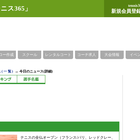
tennis3
ニス365」
新規会員登
ロー作成
スクール
レンタルコート
コーチ求人
大会情報
イベ
→
(一覧)
今日のニュース(詳細)
テニスの全仏オープン（フランス/パリ、レッドクレー、