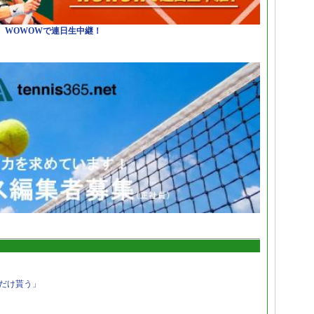
日）WOWOWで連日生中継！
だけ貰う」