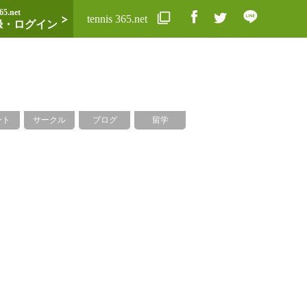
65.net
tennis 365.net
録・ログイン
ント
サークル
ブログ
留学