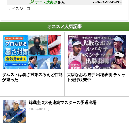
テニス大好き
さん
2026-05-29 23:23:06
ナイスジョコ
オススメ人気記事
ザムストは暑さ対策の考えと性能
大坂なおみ選手 出場表明 チケッ
が違った
ト先行販売中
錦織圭 2大会連続マスターズ予選出場
(2026年8月1日)