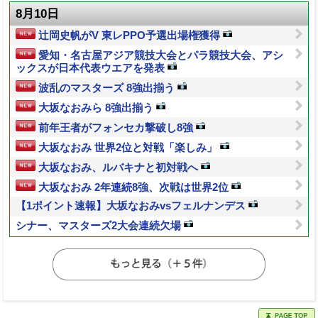
8月10日
辻岡史帆がV 東レPPO予選出場権獲得
愛知・名古屋アジア競技大会とパラ競技大会、アシ
ックスが日本代表ウエアを発表
波乱のマスターズ 8強出揃う
大坂なおみら 8強出揃う
前年王者がフォンセカ撃破し8強
大坂なおみ 世界2位と対戦「楽しみ」
大坂なおみ、ルバキナと初対戦へ
大坂なおみ 2年連続8強、次戦は世界2位
【1ポイント速報】大坂なおみvsフェルナンデス
シナー、マスターズ2大会連続欠場