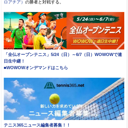
ロアチア）
の勝者と対戦する。
「全仏オープンテニス」5/24（日）～6/7（日）WOWOWで連
日生中継！
■WOWOWオンデマンドはこちら
テニス365ニュース編集者募集！！