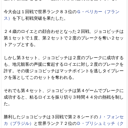
今大会は１回戦で世界ランク８３位の
Ｇ・ペリカー（フラン
ス）
を下し初戦突破を果たした。
２４歳のロイエとの顔合わせとなった２回戦、ジョコビッチは
第１セットで１度、第２セットで２度のブレークを奪い２セッ
トアップとする。
しかし第３セット、ジョコビッチは２度のブレークに成功する
も、地元観客の声援に奮起するロイエに対し２度のブレークを
許す。その後ジョコビッチはマッチポイントを逃しタイブレー
クを落としてこのセットを奪われる。
それでも第４セット、ジョコビッチは第４ゲームでブレークに
成功すると、粘るロイエを振り切り３時間４４分の熱戦を制し
た。
勝利したジョコビッチは３回戦で第２８シードの
Ｊ・フォンセ
カ（ブラジル）
と世界ランク７２位の
Ｄ・プリシュミッチ（ク