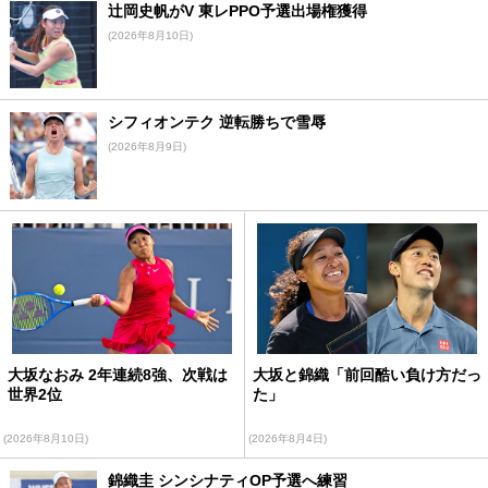
辻岡史帆がV 東レPPO予選出場権獲得
(2026年8月10日)
シフィオンテク 逆転勝ちで雪辱
(2026年8月9日)
大坂なおみ 2年連続8強、次戦は
大坂と錦織「前回酷い負け方だっ
世界2位
た」
(2026年8月10日)
(2026年8月4日)
錦織圭 シンシナティOP予選へ練習