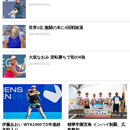
(2026年8月7日)
世界1位 激闘の末に4回戦敗退
(2026年8月9日)
大坂なおみ 逆転勝ちで初の4強
(2026年8月1日)
伊藤あおい WTA1000で2年連続
精華学園宮島 インハイ制覇、広
本戦入り
島勢初