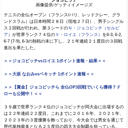
画像提供:ゲッティイメージズ
テニスの全仏オープン（フランス/パリ、レッドクレー、グラ
ンドスラム）は日本時間２８日（現地２７日）、男子シングル
ス２回戦が行われ、第３シードの
Ｎ・ジョコビッチ（セルビ
ア）
が世界ランク７４位の
Ｖ・ロイエ（フランス）
を6-3, 6-2,
6-7 (7-9), 6-3の熱戦の末に下し、２１年連続２１度目の３回戦
進出を果たした。
＞＞ジョコビッチvsロイエ 1ポイント速報・結果＜＜
＞＞大坂 なおみvsベキッチ 1ポイント速報＜＜
＞＞【賞金】ジョコビッチら 全仏OP3回戦でいくら獲得？ド
ローも公開中！＜＜
３９歳で世界ランク４位のジョコビッチが同大会に出場するの
は２２年連続２２度目。これまでに２０１６年、２０２１年、
２０２３年の３度優勝を飾っており、今大会では男女を通じて
歴代単独最多となる２５度目の四大大会制覇を狙っている。