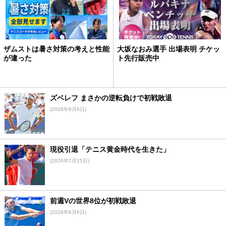
ザムストは暑さ対策の考えと性能
大坂なおみ選手 出場表明 チケッ
が違った
ト先行販売中
ズベレフ まさかの逆転負けで初戦敗退
(2026年8月6日)
現役引退「テニス黄金時代を生きた」
(2026年7月15日)
前週Vの世界8位が初戦敗退
(2026年8月6日)