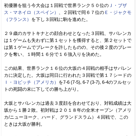
初優勝を狙う今大会は１回戦で世界ランク５０位の
Ｊ・ブザ
ス・マネイロ（スペイン）
、２回戦で同６７位の
Ｅ・ジャクモ
（フランス）
を下し３回戦に駒を進めた。
２９歳のカサトキナとの顔合わせとなった３回戦、サバレンカ
は１ゲームも失わずに第１セットを獲得すると、第２セットで
は第１ゲームでブレークを許したものの、その後２度のブレー
クを奪い、１時間１６分で１６強入りを決めた。
この結果、世界ランク１６位の大坂の４回戦の相手はサバレン
カに決定した。大坂は同日に行われた３回戦で第１７シードの
Ｉ・ヨビッチ（アメリカ）
を7-6 (7-5), 6-7 (3-7), 6-4のフルセッ
トの死闘の末に下しての勝ち上がり。
大坂とサバレンカは過去３度顔を合わせており、対戦成績は大
坂から１勝２敗。初対戦は２０１８年の全米オープン（アメリ
カ/ニューヨーク、ハード、グランドスラム）４回戦で、この
ときは大坂が勝利。