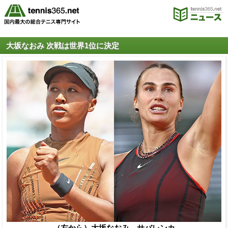
大坂なおみ 次戦は世界1位に決定
（左から）大坂なおみ、サバレンカ