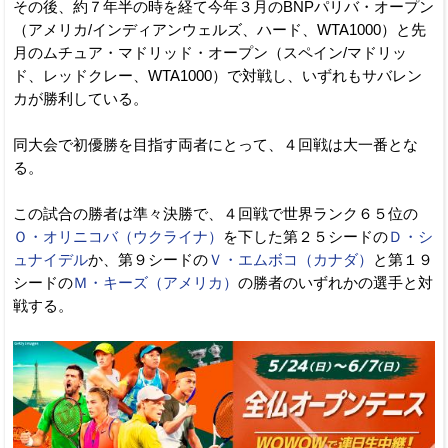
その後、約７年半の時を経て今年３月のBNPパリバ・オープン
（アメリカ/インディアンウェルズ、ハード、WTA1000）と先
月のムチュア・マドリッド・オープン（スペイン/マドリッ
ド、レッドクレー、WTA1000）で対戦し、いずれもサバレン
カが勝利している。
同大会で初優勝を目指す両者にとって、４回戦は大一番とな
る。
この試合の勝者は準々決勝で、４回戦で世界ランク６５位の
Ｏ・オリニコバ（ウクライナ）
を下した第２５シードの
Ｄ・シ
ュナイデル
か、第９シードの
Ｖ・エムボコ（カナダ）
と第１９
シードの
Ｍ・キーズ（アメリカ）
の勝者のいずれかの選手と対
戦する。