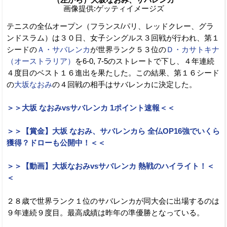
画像提供:ゲッティイメージズ
テニスの全仏オープン（フランス/パリ、レッドクレー、グラ
ンドスラム）は３０日、女子シングルス３回戦が行われ、第１
シードの
Ａ・サバレンカ
が世界ランク５３位の
Ｄ・カサトキナ
（オーストラリア）
を6-0, 7-5のストレートで下し、４年連続
４度目のベスト１６進出を果たした。この結果、第１６シード
の
大坂なおみ
の４回戦の相手はサバレンカに決定した。
＞＞大坂 なおみvsサバレンカ 1ポイント速報＜＜
＞＞【賞金】大坂 なおみ、サバレンカら 全仏OP16強でいくら
獲得？ドローも公開中！＜＜
＞＞【動画】大坂なおみvsサバレンカ 熱戦のハイライト！＜
＜
２８歳で世界ランク１位のサバレンカが同大会に出場するのは
９年連続９度目。最高成績は昨年の準優勝となっている。