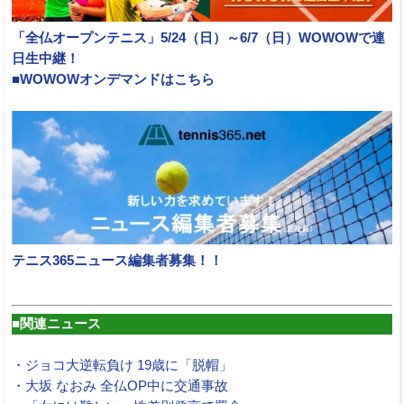
「全仏オープンテニス」5/24（日）～6/7（日）WOWOWで連
日生中継！
■WOWOWオンデマンドはこちら
テニス365ニュース編集者募集！！
■関連ニュース
・ジョコ大逆転負け 19歳に「脱帽」
・大坂 なおみ 全仏OP中に交通事故