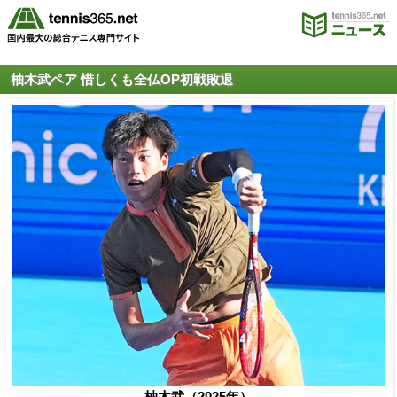
柚木武ペア 惜しくも全仏OP初戦敗退
柚木武（2025年）