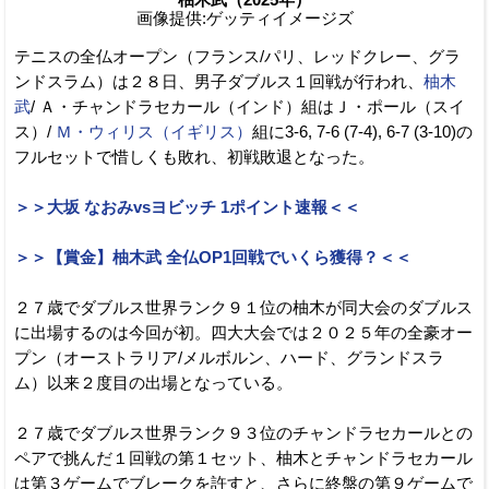
画像提供:ゲッティイメージズ
テニスの全仏オープン（フランス/パリ、レッドクレー、グラ
ンドスラム）は２８日、男子ダブルス１回戦が行われ、
柚木
武
/ Ａ・チャンドラセカール（インド）組はＪ・ポール（スイ
ス）/
Ｍ・ウィリス（イギリス）
組に3-6, 7-6 (7-4), 6-7 (3-10)の
フルセットで惜しくも敗れ、初戦敗退となった。
＞＞大坂 なおみvsヨビッチ 1ポイント速報＜＜
＞＞【賞金】柚木武 全仏OP1回戦でいくら獲得？＜＜
２７歳でダブルス世界ランク９１位の柚木が同大会のダブルス
に出場するのは今回が初。四大大会では２０２５年の全豪オー
プン（オーストラリア/メルボルン、ハード、グランドスラ
ム）以来２度目の出場となっている。
２７歳でダブルス世界ランク９３位のチャンドラセカールとの
ペアで挑んだ１回戦の第１セット、柚木とチャンドラセカール
は第３ゲームでブレークを許すと、さらに終盤の第９ゲームで