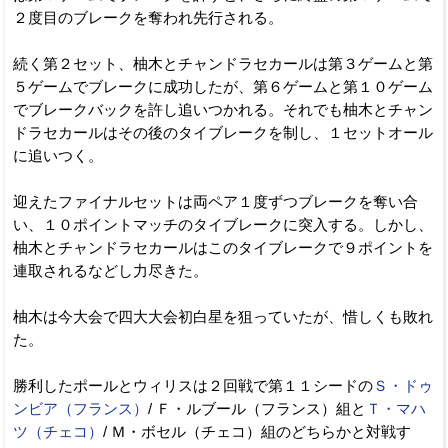
２度目のブレークを奪われ先行される。
続く第２セット、柚木とチャンドラセカールは第３ゲームと第
５ゲームでブレークに成功したが、第６ゲームと第１０ゲーム
でブレークバックを許し追いつかれる。それでも柚木とチャン
ドラセカールはその後のタイブレークを制し、１セットオール
に追いつく。
迎えたファイナルセットは両ペア１度ずつブレークを奪い合
い、１０ポイントマッチのタイブレークに突入する。しかし、
柚木とチャンドラセカールはこのタイブレークで９ポイントを
連取されるなどし力尽きた。
柚木は今大会で四大大会初白星を狙っていたが、惜しくも敗れ
た。
勝利したポールとウィリスは２回戦で第１１シードの
Ｓ・ドゥ
ンビア（フランス）
/ Ｆ・ルブール（フランス）組と
Ｔ・マハ
ツ（チェコ）
/ Ｍ・ボセル（チェコ）組のどちらかと対戦す