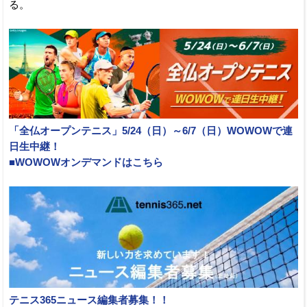
る。
「全仏オープンテニス」5/24（日）～6/7（日）WOWOWで連
日生中継！
■WOWOWオンデマンドはこちら
テニス365ニュース編集者募集！！