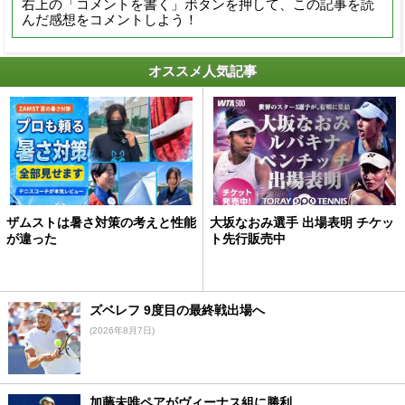
右上の「コメントを書く」ボタンを押して、この記事を読
んだ感想をコメントしよう！
オススメ人気記事
ザムストは暑さ対策の考えと性能
大坂なおみ選手 出場表明 チケッ
が違った
ト先行販売中
ズベレフ 9度目の最終戦出場へ
(2026年8月7日)
加藤未唯ペアがヴィーナス組に勝利