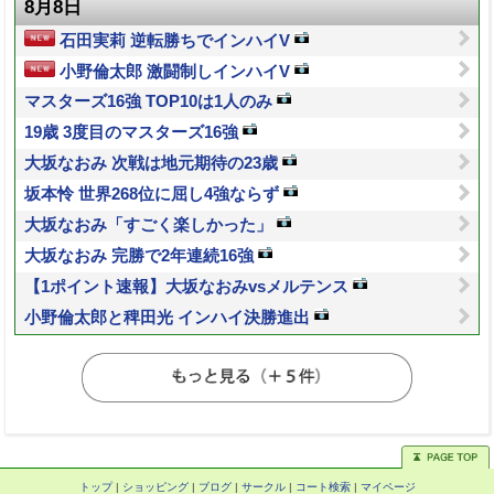
8月8日
石田実莉 逆転勝ちでインハイV
小野倫太郎 激闘制しインハイV
マスターズ16強 TOP10は1人のみ
19歳 3度目のマスターズ16強
大坂なおみ 次戦は地元期待の23歳
坂本怜 世界268位に屈し4強ならず
大坂なおみ「すごく楽しかった」
大坂なおみ 完勝で2年連続16強
【1ポイント速報】大坂なおみvsメルテンス
小野倫太郎と稗田光 インハイ決勝進出
トップ
|
ショッピング
|
ブログ
|
サークル
|
コート検索
|
マイページ