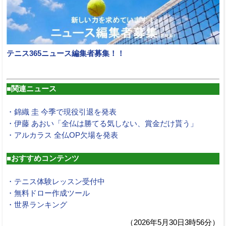
テニス365ニュース編集者募集！！
■関連ニュース
・錦織 圭 今季で現役引退を発表
・伊藤 あおい「全仏は勝てる気しない、賞金だけ貰う」
・アルカラス 全仏OP欠場を発表
■おすすめコンテンツ
・テニス体験レッスン受付中
・無料ドロー作成ツール
・世界ランキング
（2026年5月30日3時56分）