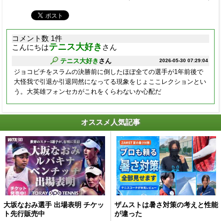
コメント数 1件
テニス大好き
こんにちは
さん
テニス大好き
さん
2026-05-30 07:29:04
ジョコビチをスラムの決勝前に倒したほぼ全ての選手が1年前後で
大怪我で引退か引退同然になってる現象をじょここレクションとい
う。大英雄フォンセカがこれをくらわないか心配だ
オススメ人気記事
大坂なおみ選手 出場表明 チケッ
ザムストは暑さ対策の考えと性能
ト先行販売中
が違った