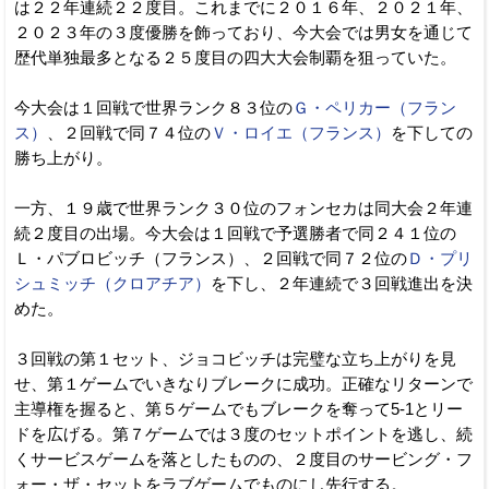
は２２年連続２２度目。これまでに２０１６年、２０２１年、
２０２３年の３度優勝を飾っており、今大会では男女を通じて
歴代単独最多となる２５度目の四大大会制覇を狙っていた。
今大会は１回戦で世界ランク８３位の
Ｇ・ペリカー（フラン
ス）
、２回戦で同７４位の
Ｖ・ロイエ（フランス）
を下しての
勝ち上がり。
一方、１９歳で世界ランク３０位のフォンセカは同大会２年連
続２度目の出場。今大会は１回戦で予選勝者で同２４１位の
Ｌ・パブロビッチ（フランス）、２回戦で同７２位の
Ｄ・プリ
シュミッチ（クロアチア）
を下し、２年連続で３回戦進出を決
めた。
３回戦の第１セット、ジョコビッチは完璧な立ち上がりを見
せ、第１ゲームでいきなりブレークに成功。正確なリターンで
主導権を握ると、第５ゲームでもブレークを奪って5-1とリー
ドを広げる。第７ゲームでは３度のセットポイントを逃し、続
くサービスゲームを落としたものの、２度目のサービング・フ
ォー・ザ・セットをラブゲームでものにし先行する。