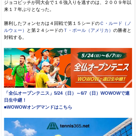
ジョコビッチが同大会で１６強入りを逃すのは、２００９年以
来１７年ぶりとなった。
勝利したフォンセカは４回戦で第１５シードの
Ｃ・ルード（ノ
ルウェー）
と第２４シードの
Ｔ・ポール（アメリカ）
の勝者と
対戦する。
「全仏オープンテニス」5/24（日）～6/7（日）WOWOWで連
日生中継！
■WOWOWオンデマンドはこちら