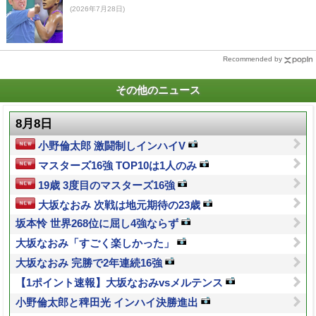
(2026年7月28日)
Recommended by
その他のニュース
8月8日
小野倫太郎 激闘制しインハイV
マスターズ16強 TOP10は1人のみ
19歳 3度目のマスターズ16強
大坂なおみ 次戦は地元期待の23歳
坂本怜 世界268位に屈し4強ならず
大坂なおみ「すごく楽しかった」
大坂なおみ 完勝で2年連続16強
【1ポイント速報】大坂なおみvsメルテンス
小野倫太郎と稗田光 インハイ決勝進出