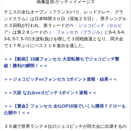
画像提供:ゲッティイメージズ
テニスの全仏オープン（フランス/パリ、レッドクレー、グラ
ンドスラム）は日本時間３０日（現地２９日）、男子シングル
ス３回戦が行われ、第３シードの
Ｎ・ジョコビッチ（セルビ
ア）
は第２８シードの
Ｊ・フォンセカ（ブラジル）
に6-4, 6-4,
3-6, 5-7, 5-7の大逆転負けを喫して３回戦敗退となり、同大会
で１７年ぶりにベスト１６進出を逃した。
＞＞【動画】19歳フォンセカ 大逆転勝ちでジョコビッチ撃
破！勝利の瞬間！＜＜
＞＞ジョコビッチvsフォンセカ 1ポイント速報・結果＜＜
＞＞大坂 なおみvsヨビッチ 1ポイント速報＜＜
＞＞【賞金】フォンセカ 全仏OP16強でいくら獲得？ドローも
公開中！＜＜
３９歳で世界ランク４位のジョコビッチが同大会に出場するの