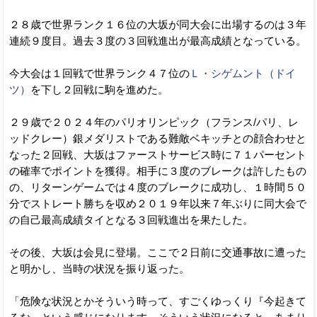
２８歳で世界ランク１６位の大坂が同大会に出場するのは３年
連続９度目。過去３度の３回戦進出が最高成績となっている。
今大会は１回戦で世界ランク４７位の
Ｌ・シゲムント（ドイ
ツ）
を下し２回戦に駒を進めた。
２９歳で２０２４年のパリオリンピック（フランス/パリ、レ
ッドクレー）銀メダリストである難敵ベキッチとの顔合わせと
なった２回戦、大坂はファーストサービス時に７１パーセント
の確率でポイントを獲得。相手に３度のブレークは許したもの
の、リターンゲームでは４度のブレークに成功し、１時間５０
分でストレート勝ちを収め２０１９年以来７年ぶりに同大会で
の自己最高成績タイとなる３回戦進出を果たした。
その後、大坂は会見に登場。ここで２日前に交通事故に遭った
と明かし、当時の状況を振り返った。
「危険な状況とかそういう時って、すごくゆっくり『今起きて