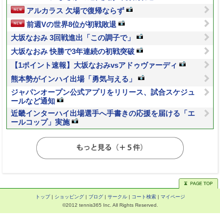
アルカラス 欠場で復帰ならず
前週Vの世界8位が初戦敗退
大坂なおみ 3回戦進出「この調子で」
大坂なおみ 快勝で3年連続の初戦突破
【1ポイント速報】大坂なおみvsアドゥヴァーディ
熊本勢がインハイ出場「勇気与える」
ジャパンオープン公式アプリをリリース、試合スケジュ
ールなど通知
近畿インターハイ出場選手へ手書きの応援を届ける「エ
ールコップ」実施
トップ
|
ショッピング
|
ブログ
|
サークル
|
コート検索
|
マイページ
©2012 tennis365 Inc. All Rights Reserved.