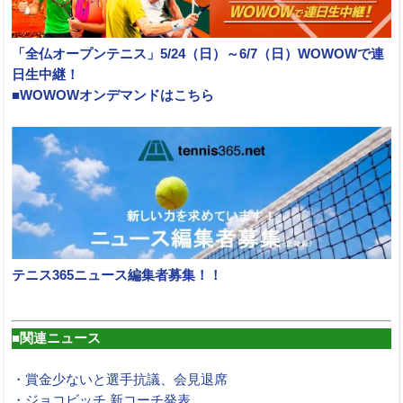
「全仏オープンテニス」5/24（日）～6/7（日）WOWOWで連
日生中継！
■WOWOWオンデマンドはこちら
テニス365ニュース編集者募集！！
■関連ニュース
・賞金少ないと選手抗議、会見退席
・ジョコビッチ 新コーチ発表