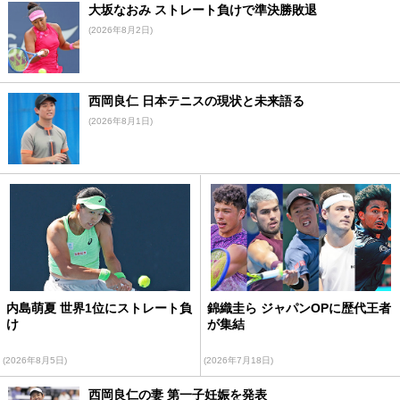
大坂なおみ ストレート負けで準決勝敗退
(2026年8月2日)
西岡良仁 日本テニスの現状と未来語る
(2026年8月1日)
内島萌夏 世界1位にストレート負
錦織圭ら ジャパンOPに歴代王者
け
が集結
(2026年8月5日)
(2026年7月18日)
西岡良仁の妻 第一子妊娠を発表