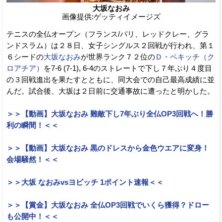
大坂なおみ
画像提供:ゲッティイメージズ
テニスの全仏オープン（フランス/パリ、レッドクレー、グラ
ンドスラム）は２８日、女子シングルス２回戦が行われ、第１
６シードの
大坂なおみ
が世界ランク７２位の
Ｄ・ベキッチ（ク
ロアチア）
を7-6 (7-1), 6-4のストレートで下し７年ぶり４度目
の３回戦進出を果たすとともに、同大会での自己最高成績に並
んだ。試合後、大坂は２日前に交通事故に遭ったと明かした。
＞＞【動画】大坂なおみ 難敵下し7年ぶり全仏OP3回戦へ！勝
利の瞬間！＜＜
＞＞【動画】大坂なおみ 黒のドレスから金色ウエアに変身！
会場騒然！＜＜
＞＞大坂 なおみvsヨビッチ 1ポイント速報＜＜
＞＞【賞金】大坂なおみ 全仏OP3回戦でいくら獲得？ドロー
も公開中！＜＜