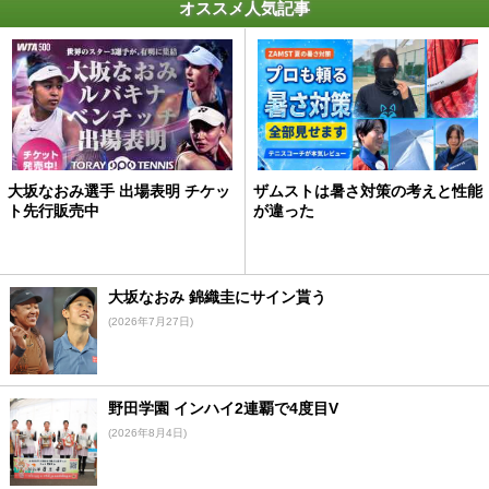
オススメ人気記事
大坂なおみ選手 出場表明 チケッ
ザムストは暑さ対策の考えと性能
ト先行販売中
が違った
大坂なおみ 錦織圭にサイン貰う
(2026年7月27日)
野田学園 インハイ2連覇で4度目V
(2026年8月4日)