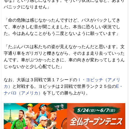
るな』という感じになります。そういう状況になると、あまり
パニックになりません」
「命の危険は感じなかったんですけど、バスがバックしてき
て、車がきしむ音が聞こえました。本当に恐ろしい状況でし
た。今はあんなことがもう二度とないように願っています」
「たぶんバスは私たちの姿が見えなかったんだと思います。文
字通り車をガリガリと轢きながら、そのまま走り去っていった
んです。車がぶつかったときに、車の向きが変わってしまうん
じゃないかと少し心配でした」
なお、大坂は３回戦で第１７シードの
Ｉ・ヨビッチ（アメリ
カ）
と対戦する。ヨビッチは２回戦で世界ランク２５位の
E・
ナバロ（アメリカ）
を下しての勝ち上がり。