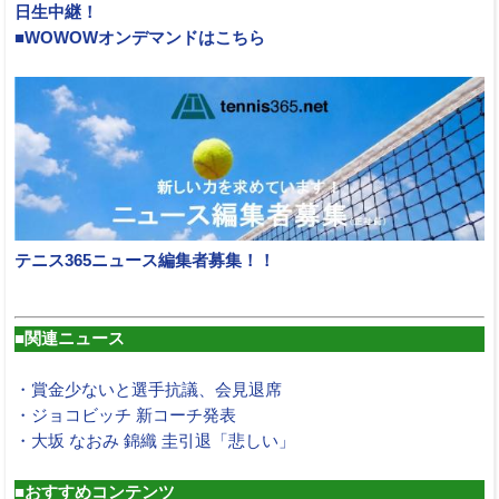
日生中継！
■WOWOWオンデマンドはこちら
テニス365ニュース編集者募集！！
■関連ニュース
・賞金少ないと選手抗議、会見退席
・ジョコビッチ 新コーチ発表
・大坂 なおみ 錦織 圭引退「悲しい」
■おすすめコンテンツ