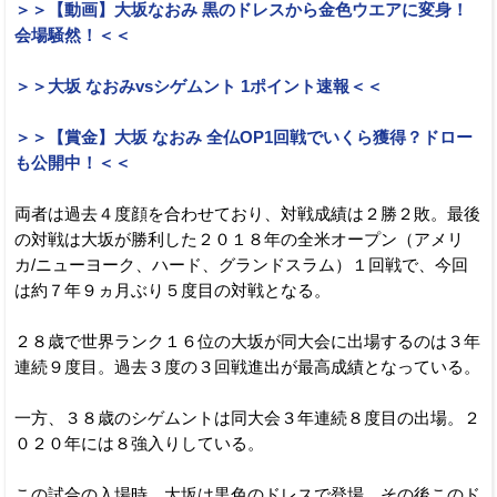
＞＞【動画】大坂なおみ 黒のドレスから金色ウエアに変身！
会場騒然！＜＜
＞＞大坂 なおみvsシゲムント 1ポイント速報＜＜
＞＞【賞金】大坂 なおみ 全仏OP1回戦でいくら獲得？ドロー
も公開中！＜＜
両者は過去４度顔を合わせており、対戦成績は２勝２敗。最後
の対戦は大坂が勝利した２０１８年の全米オープン（アメリ
カ/ニューヨーク、ハード、グランドスラム）１回戦で、今回
は約７年９ヵ月ぶり５度目の対戦となる。
２８歳で世界ランク１６位の大坂が同大会に出場するのは３年
連続９度目。過去３度の３回戦進出が最高成績となっている。
一方、３８歳のシゲムントは同大会３年連続８度目の出場。２
０２０年には８強入りしている。
この試合の入場時、大坂は黒色のドレスで登場。その後このド