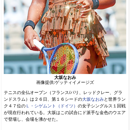
大坂なおみ
画像提供:ゲッティイメージズ
テニスの全仏オープン（フランス/パリ、レッドクレー、グラ
ンドスラム）は２６日、第１６シードの
大坂なおみ
と世界ラン
ク４７位の
Ｌ・シゲムント（ドイツ）
の女子シングルス１回戦
が現在行われている。大坂はこの試合にド派手な金色のウエア
で登場し、会場を沸かせた。