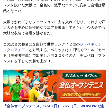
レスを脱いだ大坂は、金色のド派手なウエアに変身し会場は騒
然となった。
大坂はかねてよりファッションに力を入れており、これまで四
大大会を中心に個性的なウエアを披露してきたが、今大会でも
大胆な衣装で会場を沸かせた。
この試合の勝者は２回戦で世界ランク７２位の
Ｄ・ベキッチ
（クロアチア）
と対戦する。ベキッチは１回戦でワイルドカー
ド（主催者推薦）で出場した同２２６位のＡ・チュベロ（フラ
ンス）を下しての勝ち上がり。
「全仏オープンテニス」5/24（日）～6/7（日）WOWOWで連