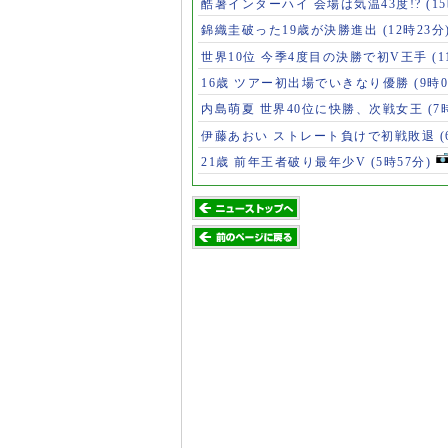
酷暑インターハイ 会場は気温43度!?
(1
錦織圭破った19歳が決勝進出
(12時23分
世界10位 今季4度目の決勝で初V王手
(
16歳 ツアー初出場でいきなり優勝
(9時
内島萌夏 世界40位に快勝、次戦女王
(7
伊藤あおい ストレート負けで初戦敗退
21歳 前年王者破り最年少V
(5時57分)