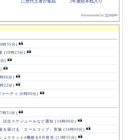
に歴代王者が集結
2年連続本戦入り
Recommended by
10時55分)
退
(10時25分)
6分)
)
8時06分)
7時22分)
ヴァーディ
(6時00分)
17時51分)
、試合スケジュールなど通知
(14時06分)
援を届ける「エールコップ」実施
(14時00分)
シュラケット4機種を9月発売
(13時55分)