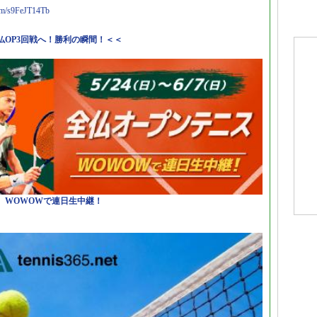
com/s9FeJT14Tb
仏OP3回戦へ！勝利の瞬間！＜＜
日）WOWOWで連日生中継！