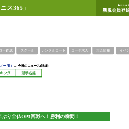
tennis3
ニス365」
新規会員登
ロー作成
スクール
レンタルコート
コーチ求人
大会情報
イベ
→
(一覧)
今日のニュース(詳細)
年ぶり全仏OP3回戦へ！勝利の瞬間！