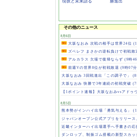
現状と未来語る
勝進出
その他のニュース
8月6日
大坂なおみ 次戦の相手は世界24位
(
ズベレフ まさかの逆転負けで初戦敗
アルカラス 欠場で復帰ならず
(9時4
前週Vの世界8位が初戦敗退
(9時07分
大坂なおみ 3回戦進出「この調子で」
(
大坂なおみ 快勝で3年連続の初戦突破
(
【1ポイント速報】大坂なおみvsアドゥ
8月5日
熊本勢がインハイ出場「勇気与える」
(
ジャパンオープン公式アプリをリリース
近畿インターハイ出場選手へ手書きの応
ダンロップ、制振ゴム搭載の新型スカッ