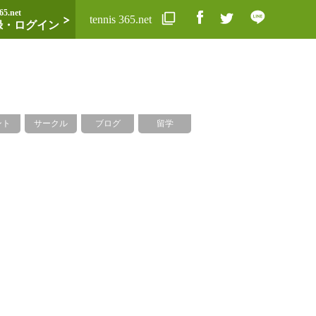
65.net
tennis 365.net
録・ログイン
ント
サークル
ブログ
留学