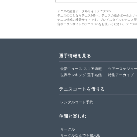
テニスの総合ポータルサイトテニス365
テニスのことならテニス365へ。テニスの総合ポータル
テニス情報の検索サイトです。プレイスタイルやテニス歴
合ポータルサイトのテニス365をお使いください。テニス
選手情報を見る
最新ニュース
スコア速報
ツアースケジュ
世界ランキング
選手名鑑
特集アーカイブ
テニスコートを借りる
レンタルコート予約
仲間と楽しむ
サークル
サークルなんでも掲示板