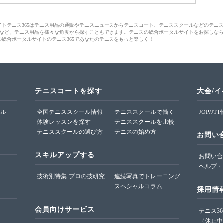
サイトテニス365はテニス用品の通販やテニスニュースからテニスコート、テニススクールなどのテニ
など、テニス用品を様々な角度から探すこともできます。テニスの総合ポータルサイトをお探しな
の総合ポータルサイトのテニス365であなたのテニスをもっと楽しく！
テニスコートを探す
大会/
ール
全国テニススクール情報
テニススクールで働く
JOP/JT
体験レッスンを探す
テニススクールを比較
テニススクールの選び方
テニスの始め方
お問い
スキルアップする
お問い合
ヘルプ・
技術別特集
プロの技研究
連続写真でトレーニング
スペシャルコラム
採用情
会員向けサービス
テニス3
（休止中