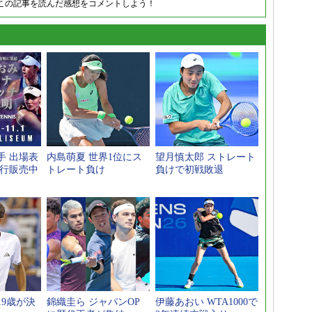
この記事を読んだ感想をコメントしよう！
手 出場表
内島萌夏 世界1位にス
望月慎太郎 ストレート
先行販売中
トレート負け
負けで初戦敗退
19歳が決
錦織圭ら ジャパンOP
伊藤あおい WTA1000で