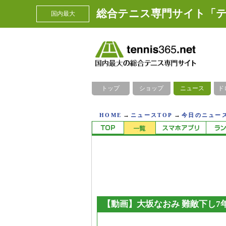
総合テニス専門サイト「テ
国内最大
トップ
ショップ
ニュース
ド
→
→
HOME
ニュースTOP
今日のニュース
【動画】大坂なおみ 難敵下し7