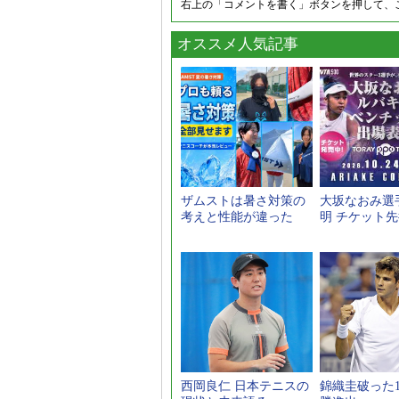
右上の「コメントを書く」ボタンを押して、
オススメ人気記事
ザムストは暑さ対策の
大坂なおみ選
考えと性能が違った
明 チケット
西岡良仁 日本テニスの
錦織圭破った