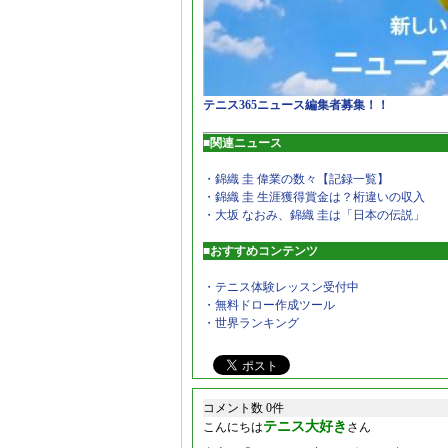
テニス365ニュース編集者募集！！
■関連ニュース
・錦織 圭 偉業の数々【記録一覧】
・錦織 圭 生涯獲得賞金は？桁違いの収入
・大坂 なおみ、錦織 圭は「日本の伝説」
■おすすめコンテンツ
・テニス体験レッスン受付中
・無料ドロー作成ツール
・世界ランキング
コメント数 0件
テニス大好き
こんにちは
さん