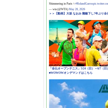
Shimmering in Paris ✨
#RolandGarros
pic.twitter.
— wta (@WTA)
May 28, 2026
＞＞【動画】大坂 なおみ 難敵下し7年ぶり全
「全仏オープンテニス」5/24（日）～6/7（
■WOWOWオンデマンドはこちら