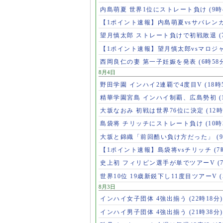
内島萌夏 世界1位にストレート負け
(9時
【1ポイント速報】内島萌夏vsサバレン
望月慎太郎 ストレート負けで初戦敗退
【1ポイント速報】望月慎太郎vsマロジ
西岡良仁の妻 第一子妊娠を発表
(6時58
8月4日
野田学園 インハイ2連覇で4度目V
(18時
精華学園宮島 インハイ制覇、広島勢初
(
大坂なおみ 初戦は世界76位に決定
(12時
島袋将 チリッチにストレート負け
(10時
大坂と錦織「前回酷い負け方だった」
(
【1ポイント速報】島袋将vsチリッチ
(7
史上初 フィリピン選手が単でツアーV
(
世界10位 19歳新鋭下し11度目ツアーV
8月3日
インハイ女子団体 4強出揃う
(22時18分)
インハイ男子団体 4強出揃う
(21時38分)