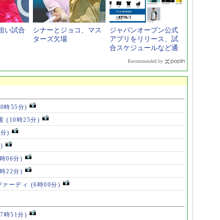
粗い試合
シナーとジョコ、マス
ジャパンオープン公式
ターズ欠場
アプリをリリース、試
合スケジュールなど通
知
Recommended by
10時55分)
退
(10時25分)
6分)
)
8時06分)
7時22分)
ヴァーディ
(6時00分)
17時51分)