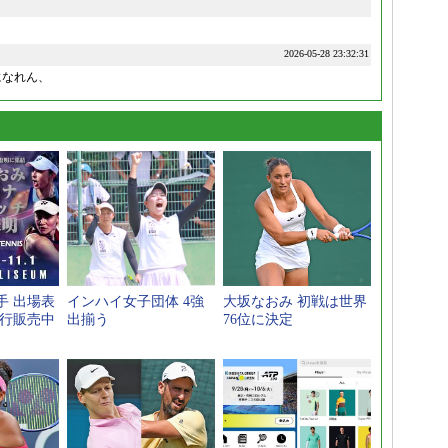
2026-05-28 23:32:31
になれん、
手 出場表
インハイ女子団体 4強
大坂なおみ 初戦は世界
先行販売中
出揃う
76位に決定