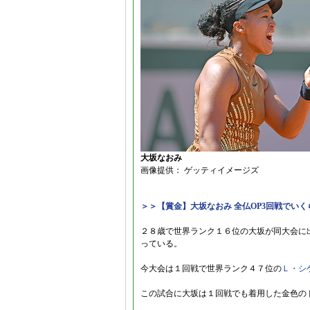
大坂なおみ
画像提供： ゲッティイメージズ
＞＞【賞金】大坂なおみ 全仏OP3回戦でい
２８歳で世界ランク１６位の大坂が同大会に
っている。
今大会は１回戦で世界ランク４７位の
Ｌ・シ
この試合に大坂は１回戦でも着用した金色の