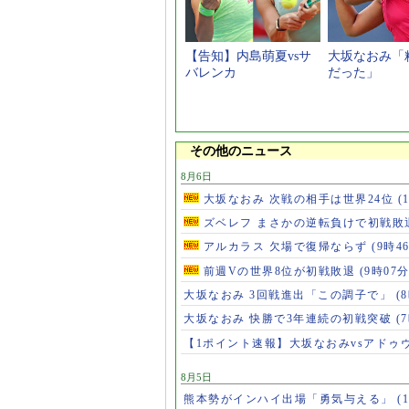
【告知】内島萌夏vsサ
大坂なおみ「
バレンカ
だった」
その他のニュース
8月6日
大坂なおみ 次戦の相手は世界24位
(
ズベレフ まさかの逆転負けで初戦敗
アルカラス 欠場で復帰ならず
(9時4
前週Vの世界8位が初戦敗退
(9時07分
大坂なおみ 3回戦進出「この調子で」
(
大坂なおみ 快勝で3年連続の初戦突破
(
【1ポイント速報】大坂なおみvsアドゥ
8月5日
熊本勢がインハイ出場「勇気与える」
(