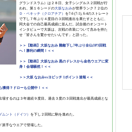
グランドスラム）は２８日、女子シングルス２回戦が行
われ、第１６シードの
大坂なおみ
が世界ランク７２位の
Ｄ・ベキッチ（クロアチア）
を7-6 (7-1), 6-4のストレート
で下し７年ぶり４度目の３回戦進出を果たすとともに、
同大会での自己最高成績に並んだ。試合後のオンコート
インタビューで大坂は、次戦の衣装について含みを持た
せ「皆さんを驚かせたいんです」と語った。
＞＞【動画】大坂なおみ 難敵下し7年ぶり全仏OP3回戦
へ！勝利の瞬間！＜＜
＞＞【動画】大坂なおみ 黒のドレスから金色ウエアに変
身！会場騒然！＜＜
＞＞大坂 なおみvsヨビッチ 1ポイント速報＜＜
くら獲得？ドローも公開中！＜＜
出場するのは３年連続９度目。過去３度の３回戦進出が最高成績とな
ゲムント（ドイツ）
を下し２回戦に駒を進めた。
ド派手なウエアで登場した。