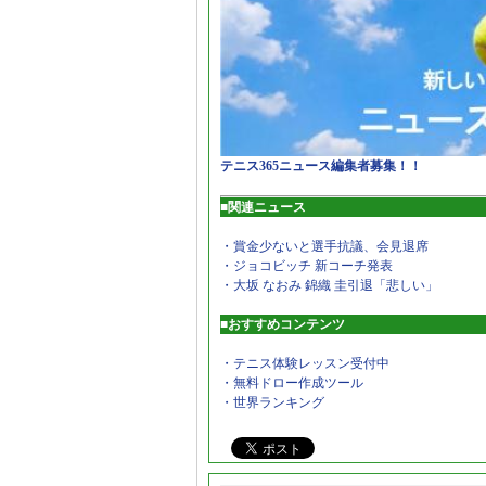
テニス365ニュース編集者募集！！
■関連ニュース
・賞金少ないと選手抗議、会見退席
・ジョコビッチ 新コーチ発表
・大坂 なおみ 錦織 圭引退「悲しい」
■おすすめコンテンツ
・テニス体験レッスン受付中
・無料ドロー作成ツール
・世界ランキング