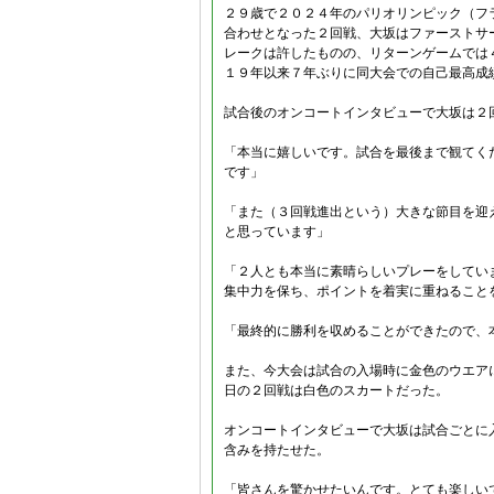
２９歳で２０２４年のパリオリンピック（フ
合わせとなった２回戦、大坂はファーストサ
レークは許したものの、リターンゲームでは
１９年以来７年ぶりに同大会での自己最高成
試合後のオンコートインタビューで大坂は２
「本当に嬉しいです。試合を最後まで観てく
です」
「また（３回戦進出という）大きな節目を迎
と思っています」
「２人とも本当に素晴らしいプレーをしてい
集中力を保ち、ポイントを着実に重ねること
「最終的に勝利を収めることができたので、
また、今大会は試合の入場時に金色のウエア
日の２回戦は白色のスカートだった。
オンコートインタビューで大坂は試合ごとに
含みを持たせた。
「皆さんを驚かせたいんです。とても楽しい