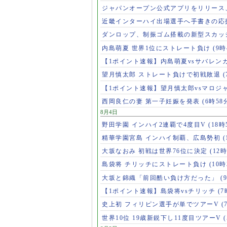
ジャパンオープン公式アプリをリリース
近畿インターハイ出場選手へ手書きの応
ダンロップ、制振ゴム搭載の新型スカッ
内島萌夏 世界1位にストレート負け
(9時
【1ポイント速報】内島萌夏vsサバレン
望月慎太郎 ストレート負けで初戦敗退
【1ポイント速報】望月慎太郎vsマロジ
西岡良仁の妻 第一子妊娠を発表
(6時58
8月4日
野田学園 インハイ2連覇で4度目V
(18時
精華学園宮島 インハイ制覇、広島勢初
(
大坂なおみ 初戦は世界76位に決定
(12時
島袋将 チリッチにストレート負け
(10時
大坂と錦織「前回酷い負け方だった」
(
【1ポイント速報】島袋将vsチリッチ
(7
史上初 フィリピン選手が単でツアーV
(
世界10位 19歳新鋭下し11度目ツアーV