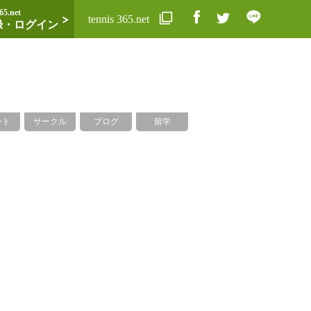
65.net
tennis 365.net
録・ログイン
ント
サークル
ブログ
留学