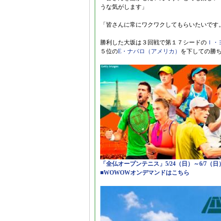
うな気がします」
「皆さんに常にワクワクしてもらいたいです
勝利した大坂は３回戦で第１７シードの
Ｉ・
５位の
E・ナバロ（アメリカ）
を下しての勝
「全仏オープンテニス」5/24（日）～6/7（
■WOWOWオンデマンドはこちら