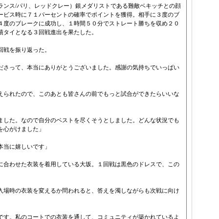
ランス/パリ、レッドクレー）銀メダリストである難敵ベキッチとの顔
ービス時に７１パーセントの確率でポイントを獲得。相手に３度のブ
４度のブレークに成功し、１時間５０分でストレート勝ちを収め２０
績タイとなる３回戦進出を果たした。
回戦を振り返った。
ださって、本当にありがとうございました。感謝の気持ちでいっぱい
えられたので、このあとも皆さんの前でもっと試合ができたらいいな
ました。なので自分のベストを尽くそうとしました。どんな状況でも
を心がけました」
本当に嬉しいです」
に合わせた衣装を着用している大坂。１回戦は黒色のドレスで、この
入場時の衣装を変えるか問われると、答えを濁しながらも次戦に向け
です。私のコートでの衣装を通して、コミュニティが築かれているよ