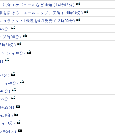
、試合スケジュールなど通知
(14時06分)
援を届ける「エールコップ」実施
(14時00分)
シュラケット4機種を9月発売
(13時55分)
48分)
カ
(8時00分)
(7時30分)
ャン
(7時30分)
分)
54分)
18時48分)
48分)
38分)
9時29分)
時30分)
7時03分)
(5時54分)