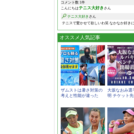
コメント数 1件
テニス大好き
こんにちは
さん
テニス大好き
さん
テニスで驚かせて欲しいわ笑 なかなか好き
オススメ人気記事
ザムストは暑さ対策の
大坂なおみ選
考えと性能が違った
明 チケット