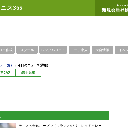
tennis3
ニス365」
新規会員登
ロー作成
スクール
レンタルコート
コーチ求人
大会情報
イベ
→
(一覧)
今日のニュース(詳細)
」
テニスの全仏オープン（フランス/パリ、レッドクレー、