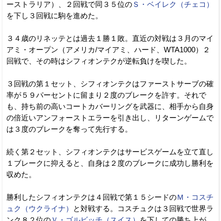
ーストラリア）、２回戦で同３５位の
Ｓ・ベイレク（チェコ）
を下し３回戦に駒を進めた。
３４歳のリネッテとは過去１勝１敗。直近の対戦は３月のマイ
アミ・オープン（アメリカ/マイアミ、ハード、WTA1000）２
回戦で、その時はシフィオンテクが逆転負けを喫した。
３回戦の第１セット、シフィオンテクはファーストサーブの確
率が５９パーセントに留まり２度のブレークを許す。それで
も、持ち前の高いコートカバーリングを武器に、相手から自身
の倍近いアンフォーストエラーを引き出し、リターンゲームで
は３度のブレークを奪って先行する。
続く第２セット、シフィオンテクはサービスゲームを立て直し
１ブレークに抑えると、自身は２度のブレークに成功し勝利を
収めた。
勝利したシフィオンテクは４回戦で第１５シードの
Ｍ・コスチ
ュク（ウクライナ）
と対戦する。コスチュクは３回戦で世界ラ
ンク８２位の
Ｖ・ゴルビッチ（スイス）
を下しての勝ち上が