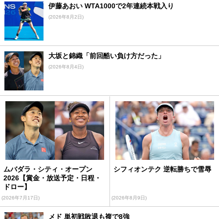
伊藤あおい WTA1000で2年連続本戦入り
(2026年8月2日)
大坂と錦織「前回酷い負け方だった」
(2026年8月4日)
ムバダラ・シティ・オープン
シフィオンテク 逆転勝ちで雪辱
2026【賞金・放送予定・日程・
ドロー】
(2026年7月17日)
(2026年8月9日)
メド 単初戦敗退も複で8強