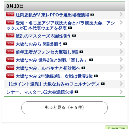
8月10日
辻岡史帆がV 東レPPO予選出場権獲得
愛知・名古屋アジア競技大会とパラ競技大会、アシ
ックスが日本代表ウエアを発表
波乱のマスターズ 8強出揃う
大坂なおみら 8強出揃う
前年王者がフォンセカ撃破し8強
大坂なおみ 世界2位と対戦「楽しみ」
大坂なおみ、ルバキナと初対戦へ
大坂なおみ 2年連続8強、次戦は世界2位
【1ポイント速報】大坂なおみvsフェルナンデス
シナー、マスターズ2大会連続欠場