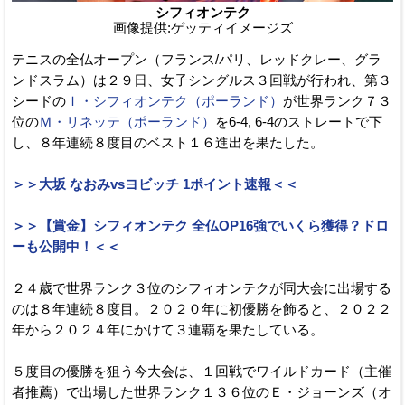
シフィオンテク
画像提供:ゲッティイメージズ
テニスの全仏オープン（フランス/パリ、レッドクレー、グラ
ンドスラム）は２９日、女子シングルス３回戦が行われ、第３
シードの
Ｉ・シフィオンテク（ポーランド）
が世界ランク７３
位の
Ｍ・リネッテ（ポーランド）
を6-4, 6-4のストレートで下
し、８年連続８度目のベスト１６進出を果たした。
＞＞大坂 なおみvsヨビッチ 1ポイント速報＜＜
＞＞【賞金】シフィオンテク 全仏OP16強でいくら獲得？ドロ
ーも公開中！＜＜
２４歳で世界ランク３位のシフィオンテクが同大会に出場する
のは８年連続８度目。２０２０年に初優勝を飾ると、２０２２
年から２０２４年にかけて３連覇を果たしている。
５度目の優勝を狙う今大会は、１回戦でワイルドカード（主催
者推薦）で出場した世界ランク１３６位のＥ・ジョーンズ（オ