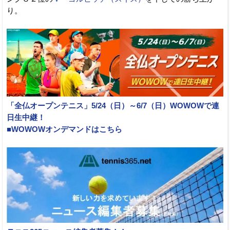
り。
「全仏オープンテニス」5/24（日）～6/7（日）WOWOWで連
日生中継！
■WOWOWオンデマンドはこちら