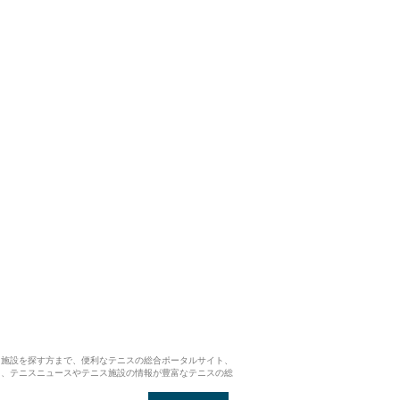
ス施設を探す方まで、便利なテニスの総合ポータルサイト、
ら、テニスニュースやテニス施設の情報が豊富なテニスの総