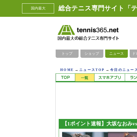
総合テニス専門サイト「テ
国内最大
トップ
ショップ
ニュース
ド
→
→
HOME
ニュースTOP
今日のニュース
【1ポイント速報】大坂なおみv