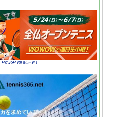
日）WOWOWで連日生中継！