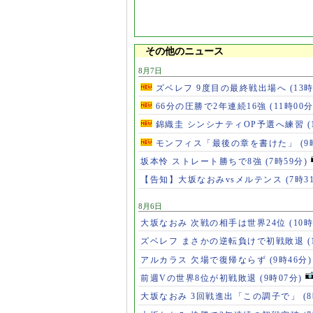
その他のニュース
8月7日
ズベレフ 9度目の最終戦出場へ
(13
66分の圧勝で2年連続16強
(11時00分
錦織圭 シンシナティOP予選へ練習
(
モンフィス「最後の章を書けた」
(9
坂本怜 ストレート勝ちで8強
(7時59分)
【告知】大坂なおみvsメルテンス
(7時3
8月6日
大坂なおみ 次戦の相手は世界24位
(10時
ズベレフ まさかの逆転負けで初戦敗退
(
アルカラス 欠場で復帰ならず
(9時46分)
前週Vの世界8位が初戦敗退
(9時07分)
大坂なおみ 3回戦進出「この調子で」
(