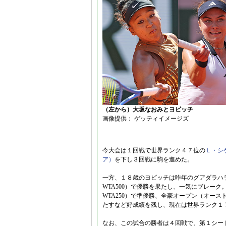
（左から）大坂なおみとヨビッチ
画像提供： ゲッティイメージズ
今大会は１回戦で世界ランク４７位の
Ｌ・シ
ア）
を下し３回戦に駒を進めた。
一方、１８歳のヨビッチは昨年のグアダラハ
WTA500）で優勝を果たし、一気にブレー
WTA250）で準優勝、全豪オープン（オー
たすなど好成績を残し、現在は世界ランク１
なお、この試合の勝者は４回戦で、第１シー