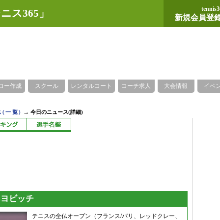
tennis3
ニス365」
新規会員登
ロー作成
スクール
レンタルコート
コーチ求人
大会情報
イベ
→
(一覧)
今日のニュース(詳細)
sヨビッチ
テニスの全仏オープン（フランス/パリ、レッドクレー、