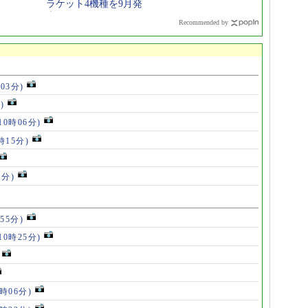
ラケット4機種を9月発
売
Recommended by
時03分)
)
10時06分)
時15分)
1分)
55分)
10時25分)
8時06分)