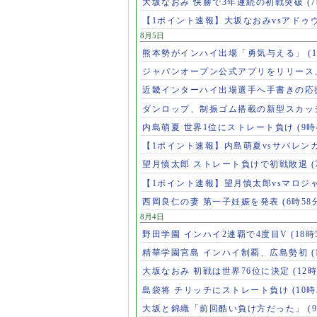
大坂なおみ 快勝で3年連続の初戦突破
(
【1ポイント速報】大坂なおみvsアドゥ
8月5日
熊本勢がインハイ出場「勇気与える」
(
ジャパンオープン公式アプリをリリース
近畿インターハイ出場選手へ手書きの応
ダンロップ、制振ゴム搭載の新型スカッ
内島萌夏 世界1位にストレート負け
(9時
【1ポイント速報】内島萌夏vsサバレン
望月慎太郎 ストレート負けで初戦敗退
【1ポイント速報】望月慎太郎vsマロジ
西岡良仁の妻 第一子妊娠を発表
(6時58
8月4日
野田学園 インハイ2連覇で4度目V
(18時
精華学園宮島 インハイ制覇、広島勢初
(
大坂なおみ 初戦は世界76位に決定
(12時
島袋将 チリッチにストレート負け
(10時
大坂と錦織「前回酷い負け方だった」
(