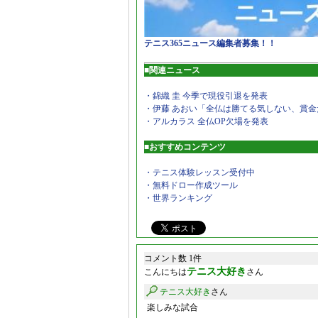
テニス365ニュース編集者募集！！
■関連ニュース
・錦織 圭 今季で現役引退を発表
・伊藤 あおい「全仏は勝てる気しない、賞金
・アルカラス 全仏OP欠場を発表
■おすすめコンテンツ
・テニス体験レッスン受付中
・無料ドロー作成ツール
・世界ランキング
コメント数 1件
テニス大好き
こんにちは
さん
テニス大好き
さん
楽しみな試合