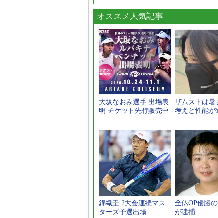
オススメ人気記事
大坂なおみ選手 出場表
ザムストは暑
明 チケット先行販売中
考えと性能が
錦織圭 2大会連続マス
全仏OP優勝
ターズ予選出場
が逮捕