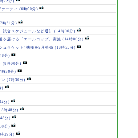
7時22分)
ヴァーディ
(6時00分)
17時51分)
、試合スケジュールなど通知
(14時06分)
援を届ける「エールコップ」実施
(14時00分)
シュラケット4機種を9月発売
(13時55分)
48分)
カ
(8時00分)
(7時30分)
ャン
(7時30分)
分)
54分)
18時48分)
48分)
38分)
9時29分)