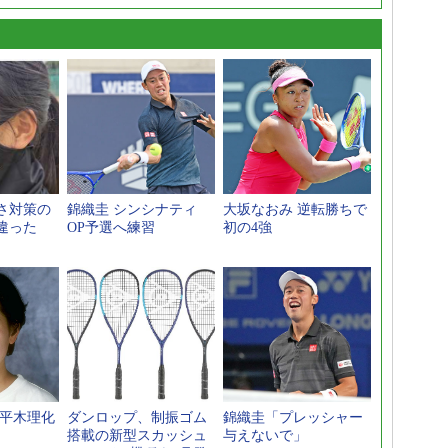
さ対策の
錦織圭 シンシナティ
大坂なおみ 逆転勝ちで
違った
OP予選へ練習
初の4強
の平木理化
ダンロップ、制振ゴム
錦織圭「プレッシャー
搭載の新型スカッシュ
与えないで」