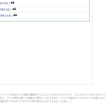
時30分)
7時03分)
(5時54分)
サイトテニス365はテニス用品の通販やテニスニュースからテニスコート、テニススクールなどのテニ
など、テニス用品を様々な角度から探すこともできます。テニスの総合ポータルサイトをお探しな
の総合ポータルサイトのテニス365であなたのテニスをもっと楽しく！