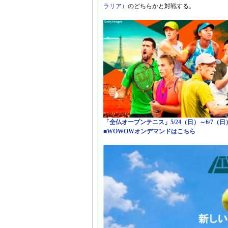
ラリア）
のどちらかと対戦する。
「全仏オープンテニス」5/24（日）～6/7（
■WOWOWオンデマンドはこちら