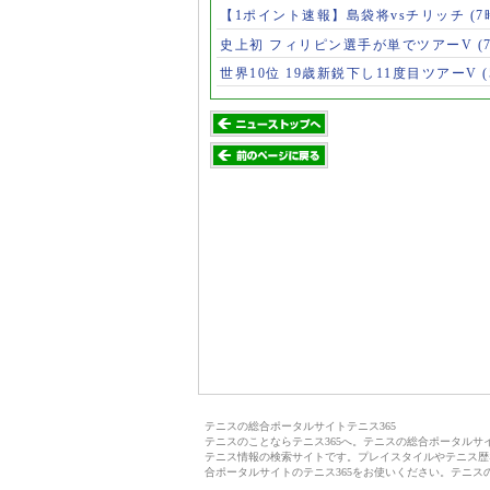
【1ポイント速報】島袋将vsチリッチ
(7
史上初 フィリピン選手が単でツアーV
(
世界10位 19歳新鋭下し11度目ツアーV
テニスの総合ポータルサイトテニス365
テニスのことならテニス365へ。テニスの総合ポータル
テニス情報の検索サイトです。プレイスタイルやテニス歴
合ポータルサイトのテニス365をお使いください。テニス