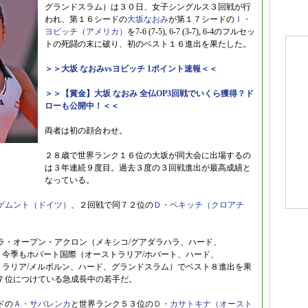
グランドスラム）は３０日、女子シングルス３回戦が行
われ、第１６シードの
大坂なおみ
が第１７シードの
Ｉ・
ヨビッチ（アメリカ）
を7-6 (7-5), 6-7 (3-7), 6-4のフルセッ
トの死闘の末に破り、初のベスト１６進出を果たした。
＞＞大坂 なおみvsヨビッチ 1ポイント速報＜＜
＞＞【賞金】大坂 なおみ 全仏OP3回戦でいくら獲得？ド
ローも公開中！＜＜
両者は初の顔合わせ。
２８歳で世界ランク１６位の大坂が同大会に出場するの
は３年連続９度目。過去３度の３回戦進出が最高成績と
なっている。
ゲムント（ドイツ）
、２回戦で同７２位の
Ｄ・ベキッチ（クロアチ
ラ・オープン・アクロン（メキシコ/グアダラハラ、ハード、
ク。今季もホバート国際（オーストラリア/ホバート、ハード、
ストラリア/メルボルン、ハード、グランドスラム）でベスト８進出を果
７位につけている急成長中の若手だ。
ドの
Ａ・サバレンカ
と世界ランク５３位の
Ｄ・カサトキナ（オースト