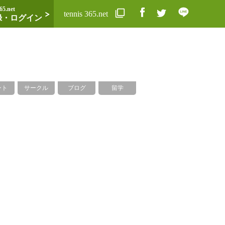
65.net
tennis 365.net
録・ログイン
ント
サークル
ブログ
留学