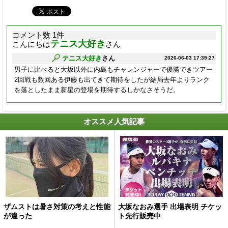
コメント数 1件
テニス大好き
こんにちは
さん
テニス大好き
さん
2026-06-03 17:39:27
男子に比べると大坂以外に内島もチャレンジャーで優勝できツアー
2回戦も数回ある伊藤も出てきて期待をしたが結局去年よりランク
を落としたまま新星の登場を期待するしかなさそうだ。
オススメ人気記事
ザムストは暑さ対策の考えと性能
大坂なおみ選手 出場表明 チケッ
が違った
ト先行販売中