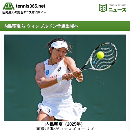
内島萌夏ら ウィンブルドン予選出場へ
内島萌夏（2025年）
画像提供:ゲッティイメージズ