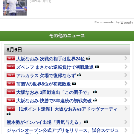
(2026年8月5日)
Recommended by
その他のニュース
8月6日
大坂なおみ 次戦の相手は世界24位
ズベレフ まさかの逆転負けで初戦敗退
アルカラス 欠場で復帰ならず
前週Vの世界8位が初戦敗退
大坂なおみ 3回戦進出「この調子で」
大坂なおみ 快勝で3年連続の初戦突破
【1ポイント速報】大坂なおみvsアドゥヴァーディ
熊本勢がインハイ出場「勇気与える」
ジャパンオープン公式アプリをリリース、試合スケジュ