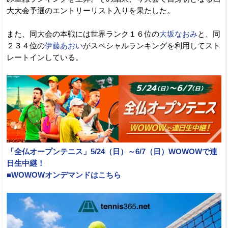
大大会予選のエントリーリスト入りを果たした。
また、同大会の本戦には世界ランク１６位の
大坂なおみ
と、同
２３４位の
伊藤あおい
がスペシャルランキングを利用してスト
レートインしている。
「全仏オープンテニス」5/24（日）～6/7（日）WOWOWで連
日生中継！
■WOWOWオンデマンドはこちら