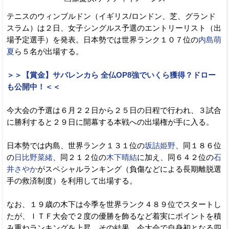
テニスのウィンブルドン（イギリス/ロンドン、芝、グランド
スラム）は２日、女子シングルス予選のエントリーリスト（出
場予定選手）を発表。日本勢では世界ランク１０７位の
内島萌
夏
ら５名が出場する。
＞＞【賞金】サバレンカら 全仏OP8強でいくら獲得？ドロー
も公開中！＜＜
今大会の予選は６月２２日から２５日の日程で行われ、３試合
に勝利すると２９日に開幕する本戦への出場権が手に入る。
日本勢では内島、世界ランク１３１位の
坂詰姫野
、同１８６位
の
日比野菜緒
、同２１２位の
木下晴結
に加え、同６４２位の
石
井さやか
がスペシャルランキング（負傷などによる長期離脱選
手の救済制度）を利用して出場する。
なお、１９歳の木下は今季を世界ランク４８９位でスタートし
たが、ＩＴＦ大会で２度の優勝を飾るなど着実にポイントを積
み重ねランキングを上昇。その結果、今大会で自身初となる四