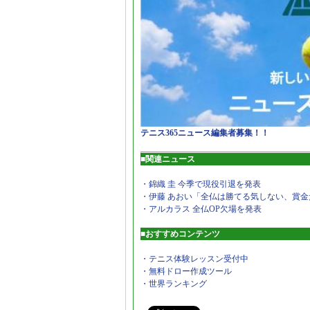
テニス365ニュース編集者募集！！
■関連ニュース
・錦織 圭 今季で現役引退を発表
・伊藤 あおい「全仏は勝てる気しない、賞金
・アルカラス 全仏OP欠場を発表
■おすすめコンテンツ
・テニス体験レッスン受付中
・無料ドロー作成ツール
・世界ランキング