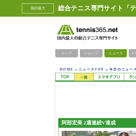
総合テニス専門サイト「テ
国内最大
トップ
ショップ
ニュース
ド
→
→
HOME
ニュースTOP
今日のニュース
阿部宏美 2週連続V達成