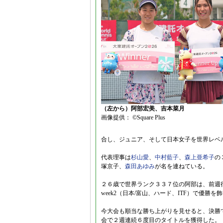
（左から）阿部宏美、吉本菜月
画像提供： ©Square Plus
合し、ジュニア、そして日本女子を世界レベ
代表理事は
杉山愛
、
中村藍子
、
森上亜希子
の
塚京子、
森田あゆみ
が名を連ねている。
２６歳で世界ランク３３７位の阿部は、前週行われた大東建
week2（日本/富山、ハード、ITF）で優勝を
今大会も順当な勝ち上がりを見せると、決勝で
会で２週連続６度目のタイトルを獲得した。