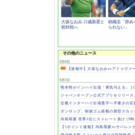
大坂なおみ 21歳新星と
錦織圭「辞め
初対戦へ
られない」
その他のニュース
8月6日
【速報中】大坂なおみvsアドゥヴァ
8月5日
熊本勢がインハイ出場「勇気与える」
(
ジャパンオープン公式アプリをリリース
近畿インターハイ出場選手へ手書きの応
ダンロップ、制振ゴム搭載の新型スカッ
内島萌夏 世界1位にストレート負け
(9時
【1ポイント速報】内島萌夏vsサバレン
望月慎太郎 ストレート負けで初戦敗退