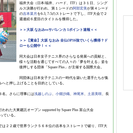
福井大会（日本/福井、ハード、ITF）は３１日、シング
ルス決勝が行われ、第１シードの
阿部宏美
が第４シード
の
吉本菜月
を6-3, 7-5のストレートで下し、ITF大会で２
週連続６度目のタイトルを獲得した。
＞＞大坂 なおみvsサバレンカ 1ポイント速報＜＜
＞＞【賞金】大坂 なおみ 全仏OP16強でいくら獲得？ド
ローも公開中！＜＜
同大会は日本女子テニス界のさらなる発展への貢献と、
様々な活動を通じてすべての人々の「夢を叶える」姿を
後押しする団体「Square Plus」が主催する国際大会。
同団体は日本女子テニスの一時代を築いた選手たちが集
ルへと押し上げることを目的としている。
３名。さらに理事には
浅越しのぶ
、
小畑沙織
、
神尾米
、
土居美咲
、長
託オープン supported by Square Plus 富山大会
飾っている。
は２２歳で世界ランク５６８位の吉本をストレートで破り、ITF大