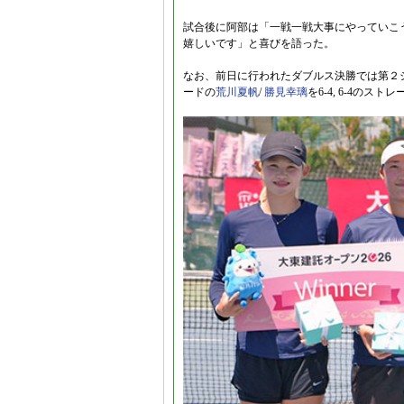
試合後に阿部は「一戦一戦大事にやっていこ
嬉しいです」と喜びを語った。
なお、前日に行われたダブルス決勝では第２シ
ードの
荒川夏帆
/
勝見幸璃
を6-4, 6-4の