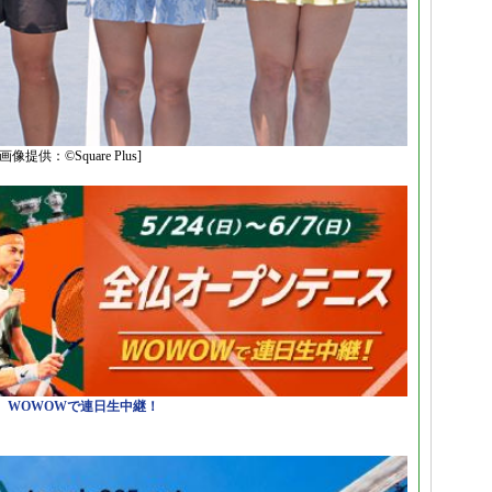
：©Square Plus]
日）WOWOWで連日生中継！