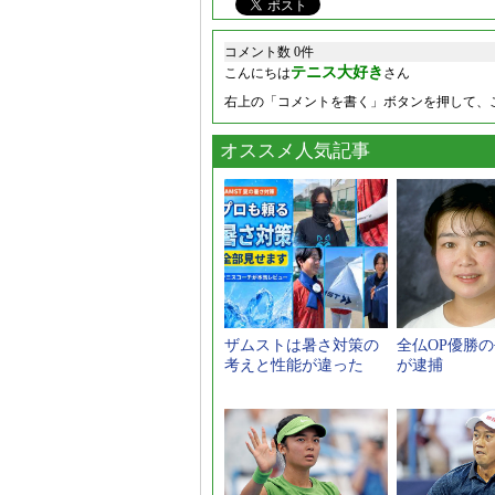
コメント数 0件
テニス大好き
こんにちは
さん
右上の「コメントを書く」ボタンを押して、
オススメ人気記事
ザムストは暑さ対策の
全仏OP優勝
考えと性能が違った
が逮捕