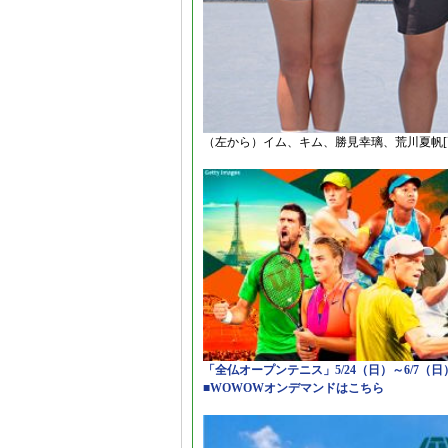
（左から）イム、キム、勝見幸璃、荒川夏帆[画像提供
「全仏オープンテニス」5/24（日）～6/7（
■WOWOWオンデマンドはこちら