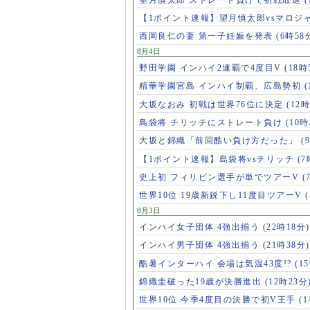
【1ポイント速報】望月慎太郎vsマロジ
西岡良仁の妻 第一子妊娠を発表
(6時58
8月4日
野田学園 インハイ2連覇で4度目V
(18時
精華学園宮島 インハイ制覇、広島勢初
(
大坂なおみ 初戦は世界76位に決定
(12時
島袋将 チリッチにストレート負け
(10時
大坂と錦織「前回酷い負け方だった」
(
【1ポイント速報】島袋将vsチリッチ
(7
史上初 フィリピン選手が単でツアーV
(
世界10位 19歳新鋭下し11度目ツアーV
8月3日
インハイ女子団体 4強出揃う
(22時18分)
インハイ男子団体 4強出揃う
(21時38分)
酷暑インターハイ 会場は気温43度!?
(1
錦織圭破った19歳が決勝進出
(12時23分
世界10位 今季4度目の決勝で初V王手
(