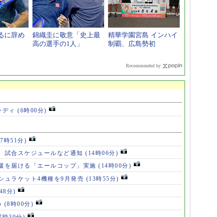
るに辞め
錦織圭に敬意「史上最
精華学園宮島 インハイ
高の選手の1人」
制覇、広島勢初
Recommended by
ーディ
(6時00分)
17時51分)
、試合スケジュールなど通知
(14時06分)
援を届ける「エールコップ」実施
(14時00分)
シュラケット4機種を9月発売
(13時55分)
48分)
カ
(8時00分)
(7時30分)