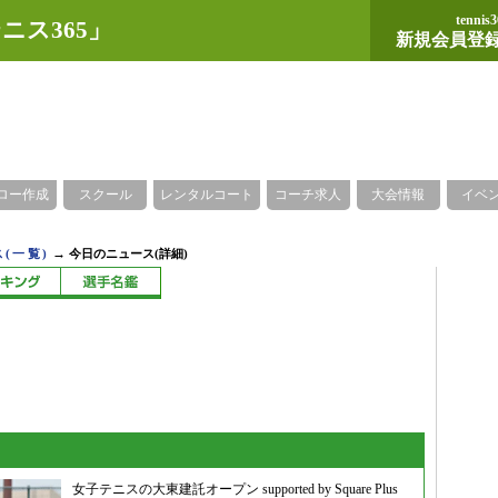
tennis3
ニス365」
新規会員登
ロー作成
スクール
レンタルコート
コーチ求人
大会情報
イベ
→
(一覧)
今日のニュース(詳細)
女子テニスの大東建託オープン supported by Square Plus