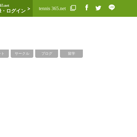
65.net
tennis 365.net
録・ログイン
ント
サークル
ブログ
留学