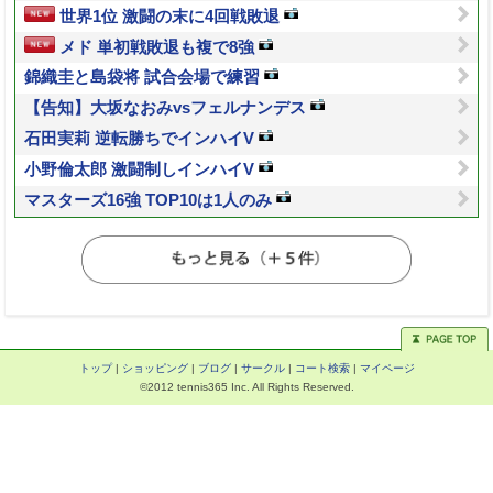
世界1位 激闘の末に4回戦敗退
メド 単初戦敗退も複で8強
錦織圭と島袋将 試合会場で練習
【告知】大坂なおみvsフェルナンデス
石田実莉 逆転勝ちでインハイV
小野倫太郎 激闘制しインハイV
マスターズ16強 TOP10は1人のみ
トップ
|
ショッピング
|
ブログ
|
サークル
|
コート検索
|
マイページ
©2012 tennis365 Inc. All Rights Reserved.