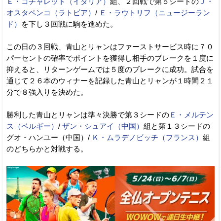
Ｅ・コチャレット（イタリア）
組、２回戦で第５シードの
Ｊ・
オスタペンコ（ラトビア）
/
Ｅ・ラウトリフ（ニュージーラン
ド）
を下し３回戦に駒を進めた。
この日の３回戦、青山とリャンはファーストサービス時に７０
パーセントの確率でポイントを獲得し相手のブレークを１度に
抑えると、リターンゲームでは５度のブレークに成功。試合を
通じて２６本のウィナーを記録した青山とリャンが１時間２１
分で８強入りを決めた。
勝利した青山とリャンは準々決勝で第３シードの
Ｅ・メルテン
ス（ベルギー）
/
ザン・シュアイ（中国）
組と第１３シードの
グオ・ハンユー（中国）/
Ｋ・ムラデノビッチ（フランス）
組
のどちらかと対戦する。