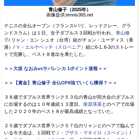
青山修子（2025年）
画像提供:tennis365.net
テニスの全仏オープン（フランス/パリ、レッドクレー、グラ
ンドスラム）は１日、女子ダブルス３回戦が行われ、
青山修
子
/ リャン・エン シュオ（台湾）組がチョン・ユーディス（香
港）/
Ｖ・エルヤベッチ（スロベニア）
組に6-1, 6-3のストレー
トで完勝し、ベスト８進出を果たした。
＞＞大坂 なおみvsサバレンカ 1ポイント速報＜＜
＞＞【賞金】青山修子 全仏OP8強でいくら獲得？＜＜
３８歳でダブルス世界ランク５３位の青山が同大会のダブルス
に出場するのは１０年連続１３度目。
柴原瑛菜
とのペアで出場
した２０２０年のベスト８が最高成績となっていた。
２５歳でダブルス世界ランク５７位のリャンとのペアで臨んで
いる今大会は、１回戦で
Ｊ・ブザス・マネイロ（スペイン）
/