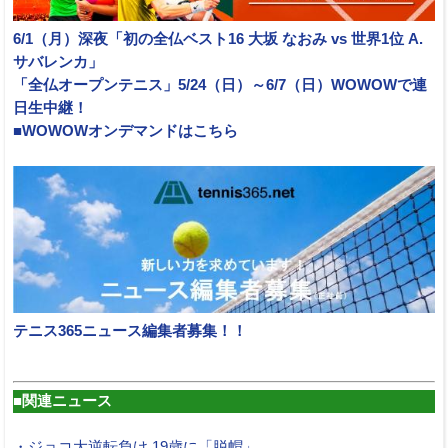
6/1（月）深夜「初の全仏ベスト16 大坂 なおみ vs 世界1位 A.
サバレンカ」
「全仏オープンテニス」5/24（日）～6/7（日）WOWOWで連
日生中継！
■WOWOWオンデマンドはこちら
テニス365ニュース編集者募集！！
■関連ニュース
・ジョコ大逆転負け 19歳に「脱帽」