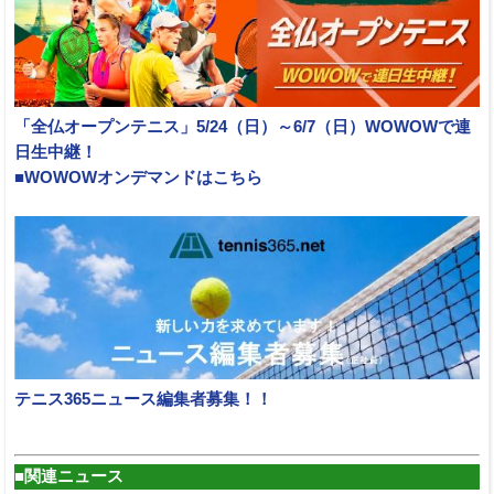
「全仏オープンテニス」5/24（日）～6/7（日）WOWOWで連
日生中継！
■WOWOWオンデマンドはこちら
テニス365ニュース編集者募集！！
■関連ニュース