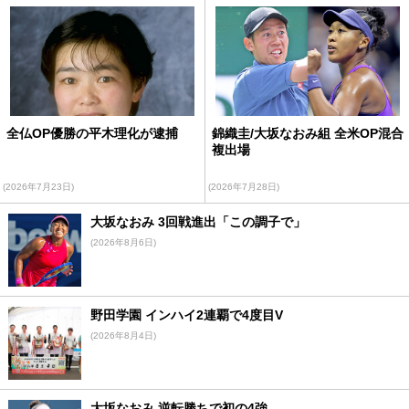
全仏OP優勝の平木理化が逮捕
錦織圭/大坂なおみ組 全米OP混合
複出場
(2026年7月23日)
(2026年7月28日)
大坂なおみ 3回戦進出「この調子で」
(2026年8月6日)
野田学園 インハイ2連覇で4度目V
(2026年8月4日)
大坂なおみ 逆転勝ちで初の4強