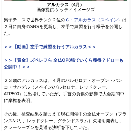
アルカラス（4月）
画像提供:ゲッティイメージズ
男子テニスで世界ランク２位の
Ｃ・アルカラス（スペイン）
は
２日に自身のSNSを更新し、左手で練習を行う様子を公開し
た。
＞＞【動画】左手で練習を行うアルカラス＜＜
＞＞【賞金】ズベレフら 全仏OP8強でいくら獲得？ドローも
公開中！＜＜
２３歳のアルカラスは、４月のバルセロナ・オープン・バン
コ・サバデル（スペイン/バルセロナ、レッドクレー、
ATP500）に出場していたが、手首の負傷の影響で大会期間中
に棄権を表明。
その後、検査結果を踏まえて現在開催中の全仏オープン（フラ
ンス/パリ、レッドクレー、グランドスラム）欠場を発表し、
クレーシーズンを見送る決断を下していた。