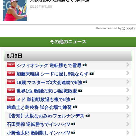
(2026年8月1日)
Recommended by
その他のニュース
8月9日
シフィオンテク 逆転勝ちで雪辱
加藤未唯組 シードに屈し8強ならず
19歳 マスターズ3大会連続で8強
世界1位 激闘の末に4回戦敗退
メド 単初戦敗退も複で8強
錦織圭と島袋将 試合会場で練習
【告知】大坂なおみvsフェルナンデス
石田実莉 逆転勝ちでインハイV
小野倫太郎 激闘制しインハイV