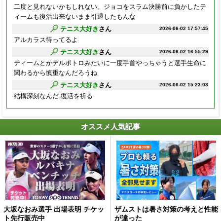
二度と見れないかもしれない。ジョコをスラム決勝前に負かしたテ
ィームも復活出来ないまま引退したもんな
テニス大好き
さん
2026-06-02 17:57:45
アルカラス待ってるよ
テニス大好き
さん
2026-06-02 16:55:29
ティームとかデルポトロみたいに一度手首やっちゃうと選手生命に
関わるから慎重なんだろうね
テニス大好き
さん
2026-06-02 15:23:03
結構深刻なんだ 復活を祈る
オススメ人気記事
大坂なおみ選手 出場表明 チケッ
ザムストは暑さ対策の考えと性能
ト先行販売中
が違った