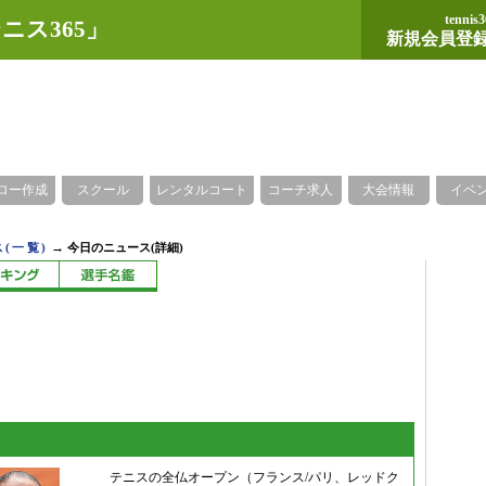
tennis3
ニス365」
新規会員登
ロー作成
スクール
レンタルコート
コーチ求人
大会情報
イベ
→
(一覧)
今日のニュース(詳細)
テニスの全仏オープン（フランス/パリ、レッドク