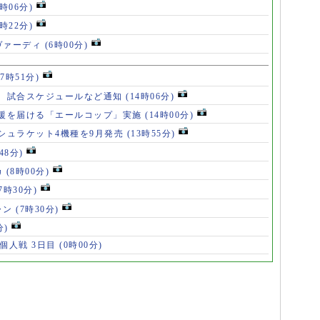
8時06分)
7時22分)
ヴァーディ
(6時00分)
17時51分)
、試合スケジュールなど通知
(14時06分)
援を届ける「エールコップ」実施
(14時00分)
シュラケット4機種を9月発売
(13時55分)
48分)
カ
(8時00分)
(7時30分)
ャン
(7時30分)
分)
 個人戦 3日目
(0時00分)