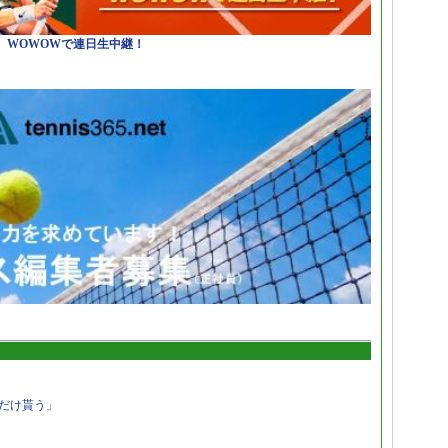
日）WOWOWで連日生中継！
だけ貰う」