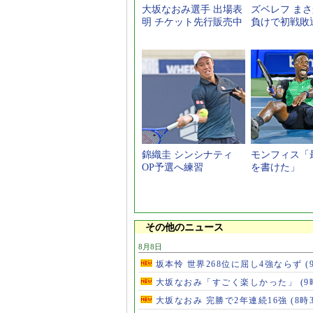
大坂なおみ選手 出場表
ズベレフ ま
明 チケット先行販売中
負けで初戦敗
錦織圭 シンシナティ
モンフィス「
OP予選へ練習
を書けた」
その他のニュース
8月8日
坂本怜 世界268位に屈し4強ならず
(
大坂なおみ「すごく楽しかった」
(9
大坂なおみ 完勝で2年連続16強
(8時