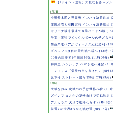
【1ポイント速報】大坂なおみvsメ
8月7日
小野倫太郎と稗田光 インハイ決勝進出
(
窪田結衣と石田実莉 インハイ決勝進出
(
セリーナ以来最速で今季ハード25勝
(1
千葉・幕張でピックルボールの子ども向
加藤未唯ペアがヴィーナス組に勝利
(14
ズベレフ 9度目の最終戦出場へ
(13時03
66分の圧勝で2年連続16強
(11時00分)
錦織圭 シンシナティOP予選へ練習
(10
モンフィス「最後の章を書けた」
(9時1
坂本怜 ストレート勝ちで8強
(7時59分)
8月6日
大坂なおみ 次戦の相手は世界24位
(10時
ズベレフ まさかの逆転負けで初戦敗退
(
アルカラス 欠場で復帰ならず
(9時46分)
前週Vの世界8位が初戦敗退
(9時07分)