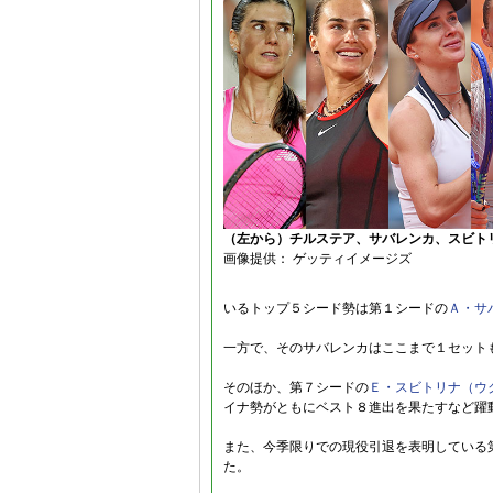
（左から）チルステア、サバレンカ、スビト
画像提供： ゲッティイメージズ
いるトップ５シード勢は第１シードの
Ａ・サ
一方で、そのサバレンカはここまで１セット
そのほか、第７シードの
Ｅ・スビトリナ（ウ
イナ勢がともにベスト８進出を果たすなど躍
また、今季限りでの現役引退を表明している
た。