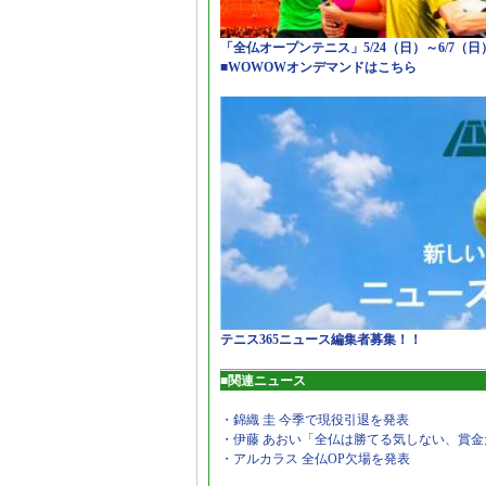
「全仏オープンテニス」5/24（日）～6/7（
■WOWOWオンデマンドはこちら
テニス365ニュース編集者募集！！
■関連ニュース
・錦織 圭 今季で現役引退を発表
・伊藤 あおい「全仏は勝てる気しない、賞金
・アルカラス 全仏OP欠場を発表