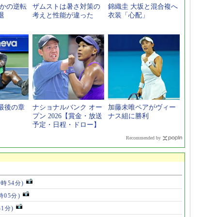
さかの逆転
ザムストは暑さ対策の
錦織圭 大坂と混合複へ
退
考えと性能が違った
衣装「心配」
最後の章
ナショナルバンク オー
加藤未唯ペアがヴィー
プン 2026【賞金・放送
ナス組に勝利
予定・日程・ドロー】
Recommended by
9時54分)
時05分)
31分)