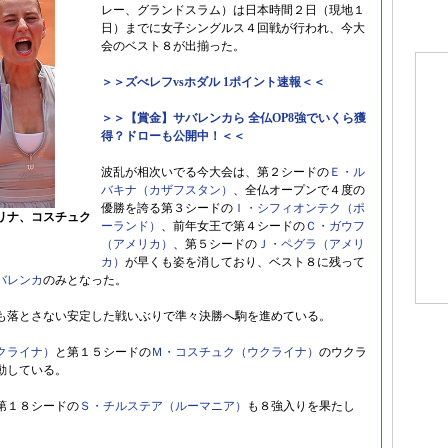
レー、グランドスラム）は日本時間２日（現地１
日）までに女子シングルス４回戦が行われ、今大
会のベスト８が出揃った。
＞＞ズべレフvsホダル 1ポイント速報＜＜
＞＞【賞金】サバレンカら 全仏OP8強でいくら獲
得？ドローも公開中！＜＜
波乱が相次いでる今大会は、第２シードの
Ｅ・ル
バキナ（カザフスタン）
、全仏オープンで４度の
優勝を誇る第３シードの
Ｉ・シフィオンテク（ポ
リナ、コスチュク
ーランド）
、前年女王で第４シードの
Ｃ・ガウフ
（アメリカ）
、第５シードの
Ｊ・ペグラ（アメリ
カ）
が早くも姿を消しており、ベスト８に残って
バレンカ
のみとなった。
も落とさない安定した戦いぶりで準々決勝へ駒を進めている。
クライナ）
と第１５シードの
Ｍ・コスチュク（ウクライナ）
のウクラ
動している。
第１８シードの
Ｓ・チルステア（ルーマニア）
も８強入りを果たし