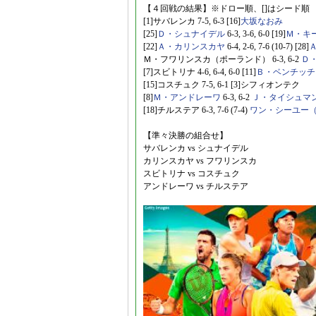
【４回戦の結果】※ドロー順、[]はシード順
[1]サバレンカ 7-5, 6-3 [16]
大坂なおみ
[25]
Ｄ・シュナイデル
6-3, 3-6, 6-0 [19]
Ｍ・キ
[22]
Ａ・カリンスカヤ
6-4, 2-6, 7-6 (10-7) [28]
Ｍ・フワリンスカ（ポーランド） 6-3, 6-2
Ｄ
[7]スビトリナ 4-6, 6-4, 6-0 [11]
Ｂ・ベンチッチ
[15]コスチュク 7-5, 6-1 [3]シフィオンテク
[8]
Ｍ・アンドレーワ
6-3, 6-2
Ｊ・タイシュマ
[18]チルステア 6-3, 7-6 (7-4)
ワン・シーユー
【準々決勝の組合せ】
サバレンカ vs シュナイデル
カリンスカヤ vs フワリンスカ
スビトリナ vs コスチュク
アンドレーワ vs チルステア