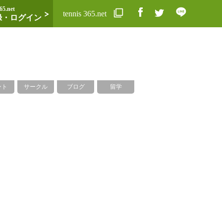
65.net
tennis 365.net
録・ログイン
ント
サークル
ブログ
留学