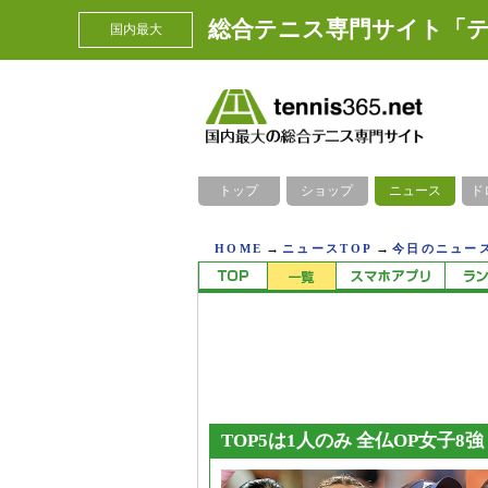
総合テニス専門サイト「テ
国内最大
トップ
ショップ
ニュース
ド
→
→
HOME
ニュースTOP
今日のニュース
TOP5は1人のみ 全仏OP女子8強