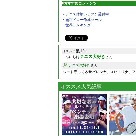
■おすすめコンテンツ
・テニス体験レッスン受付中
・無料ドロー作成ツール
・世界ランキング
コメント数 1件
テニス大好き
こんにちは
さん
テニス大好き
さん
シード守ってるサバレンカ、スビトリナ、ア
オススメ人気記事