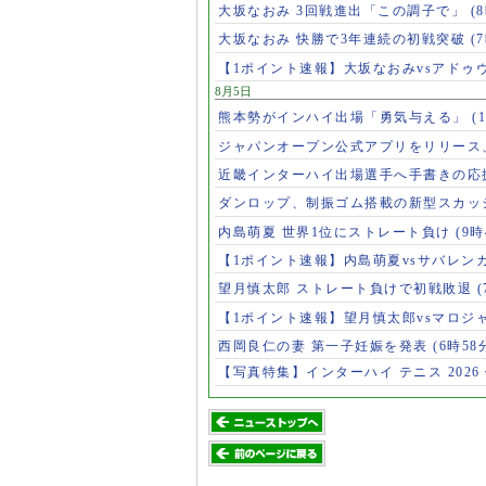
大坂なおみ 3回戦進出「この調子で」
(
大坂なおみ 快勝で3年連続の初戦突破
(
【1ポイント速報】大坂なおみvsアドゥ
8月5日
熊本勢がインハイ出場「勇気与える」
(
ジャパンオープン公式アプリをリリース
近畿インターハイ出場選手へ手書きの応
ダンロップ、制振ゴム搭載の新型スカッ
内島萌夏 世界1位にストレート負け
(9時
【1ポイント速報】内島萌夏vsサバレン
望月慎太郎 ストレート負けで初戦敗退
【1ポイント速報】望月慎太郎vsマロジ
西岡良仁の妻 第一子妊娠を発表
(6時58
【写真特集】インターハイ テニス 2026