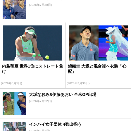
(2026年7月30日)
内島萌夏 世界1位にストレート負
錦織圭 大坂と混合複へ衣装「心
け
配」
(2026年8月5日)
(2026年7月30日)
大坂なおみ&伊藤あおい 全米OP出場
(2026年7月22日)
インハイ女子団体 4強出揃う
(2026年8月3日)