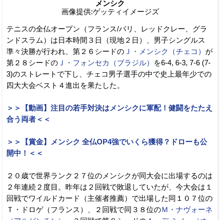
メンシク
画像提供:ゲッティイメージズ
テニスの全仏オープン（フランス/パリ、レッドクレー、グラ
ンドスラム）は日本時間３日（現地２日）、男子シングルス
準々決勝が行われ、第２６シードの
Ｊ・メンシク（チェコ）
が
第２８シードの
Ｊ・フォンセカ（ブラジル）
を6-4, 6-3, 7-6 (7-
3)のストレートで下し、チェコ男子選手の中で史上最年少での
四大大会ベスト４進出を果たした。
＞＞【動画】注目の若手対決はメンシクに軍配！健闘をたたえ
合う両者＜＜
＞＞【賞金】メンシク 全仏OP4強でいくら獲得？ドローも公
開中！＜＜
２０歳で世界ランク２７位のメンシクが同大会に出場するのは
２年連続２度目。昨年は２回戦で敗退していたが、今大会は１
回戦でワイルドカード（主催者推薦）で出場した同１０７位の
Ｔ・ドロゲ（フランス）、２回戦で同３８位の
Ｍ・ナヴォーネ