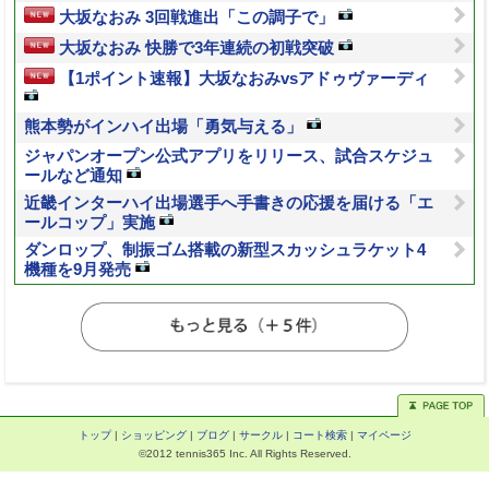
大坂なおみ 3回戦進出「この調子で」
大坂なおみ 快勝で3年連続の初戦突破
【1ポイント速報】大坂なおみvsアドゥヴァーディ
熊本勢がインハイ出場「勇気与える」
ジャパンオープン公式アプリをリリース、試合スケジュ
ールなど通知
近畿インターハイ出場選手へ手書きの応援を届ける「エ
ールコップ」実施
ダンロップ、制振ゴム搭載の新型スカッシュラケット4
機種を9月発売
トップ
|
ショッピング
|
ブログ
|
サークル
|
コート検索
|
マイページ
©2012 tennis365 Inc. All Rights Reserved.