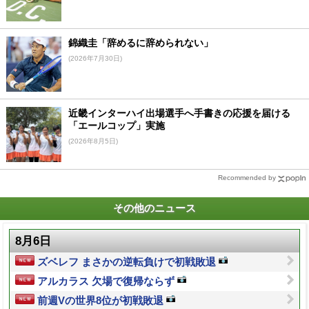
錦織圭「辞めるに辞められない」
(2026年7月30日)
近畿インターハイ出場選手へ手書きの応援を届ける
「エールコップ」実施
(2026年8月5日)
Recommended by
その他のニュース
8月6日
ズベレフ まさかの逆転負けで初戦敗退
アルカラス 欠場で復帰ならず
前週Vの世界8位が初戦敗退