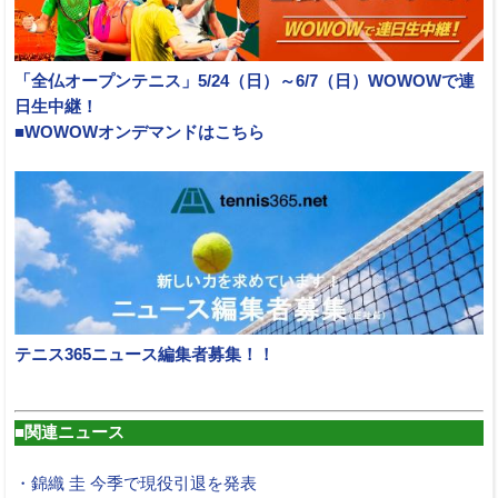
「全仏オープンテニス」5/24（日）～6/7（日）WOWOWで連
日生中継！
■WOWOWオンデマンドはこちら
テニス365ニュース編集者募集！！
■関連ニュース
・錦織 圭 今季で現役引退を発表