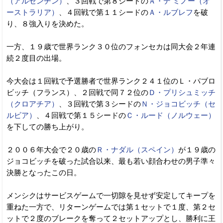
（アルゼンチン）
、３回戦で第８シードの
Ａ・デ ミノー（オ
ーストラリア）
、４回戦で第１１シードの
Ａ・ルブレフ
を破
り、８強入りを決めた。
一方、１９歳で世界ランク３０位のフォンセカは同大会２年連
続２度目の出場。
今大会は１回戦で予選勝者で世界ランク２４１位のＬ・パブロ
ビッチ（フランス）、２回戦で同７２位の
Ｄ・プリシュミッチ
（クロアチア）
、３回戦で第３シードの
Ｎ・ジョコビッチ（セ
ルビア）
、４回戦で第１５シードの
Ｃ・ルード（ノルウェー）
を下しての勝ち上がり。
２００６年大会で２０歳の
Ｒ・ナダル（スペイン）
が１９歳の
ジョコビッチを破った試合以来、最も若い顔合わせの男子準々
決勝となったこの日。
メンシクはサービスゲームで一切隙を見せず安定してキープを
重ねた一方で、リターンゲームでは第１セットで１度、第２セ
ットで２度のブレークを奪って２セットアップとし、勝利に王