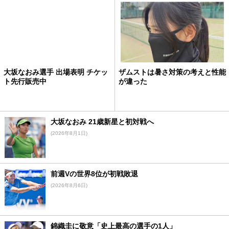
大坂なおみ選手 出場表明 チケッ
ザムストは暑さ対策の考えと性能
ト先行販売中
が違った
大坂なおみ 21歳新星と初対戦へ
(2026年8月1日)
前週Vの世界8位が初戦敗退
(2026年8月6日)
錦織圭に敬意「史上最高の選手の1人」