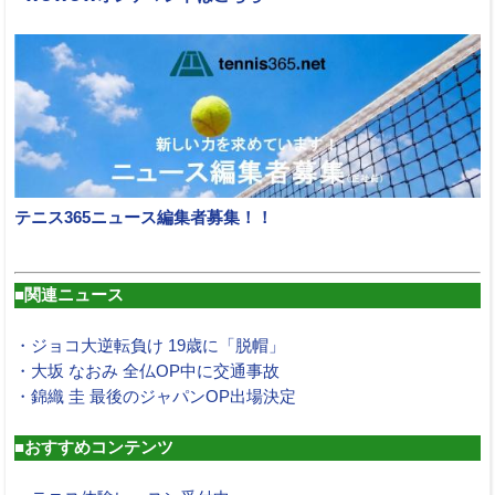
テニス365ニュース編集者募集！！
■関連ニュース
・ジョコ大逆転負け 19歳に「脱帽」
・大坂 なおみ 全仏OP中に交通事故
・錦織 圭 最後のジャパンOP出場決定
■おすすめコンテンツ