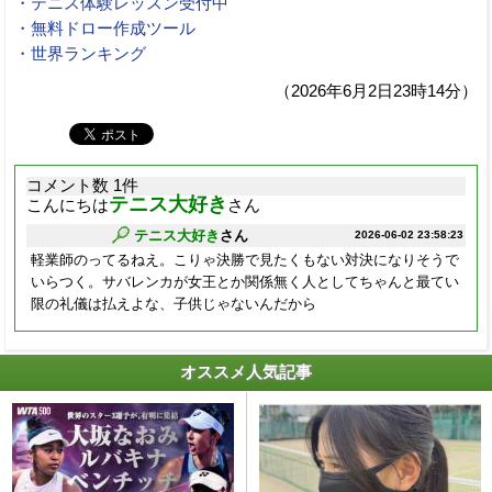
・テニス体験レッスン受付中
・無料ドロー作成ツール
・世界ランキング
（2026年6月2日23時14分）
コメント数 1件
テニス大好き
こんにちは
さん
テニス大好き
さん
2026-06-02 23:58:23
軽業師のってるねえ。こりゃ決勝で見たくもない対決になりそうで
いらつく。サバレンカが女王とか関係無く人としてちゃんと最てい
限の礼儀は払えよな、子供じゃないんだから
オススメ人気記事