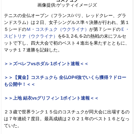
画像提供:ゲッティイメージズ
テニスの全仏オープン（フランス/パリ、レッドクレー、グラ
ンドスラム）は２日、女子シングルス準々決勝が行われ、第１
５シードの
Ｍ・コスチュク（ウクライナ）
が第７シードの
Ｅ・
スビトリナ（ウクライナ）
を6-3, 2-6, 6-2の熱戦の末にフルセ
ットで下し、四大大会で初のベスト４進出を果たすとともに、
マッチ１７連勝を記録した。
＞＞ズべレフvsホダル 1ポイント速報＜＜
＞＞【賞金】コスチュクら 全仏OP4強でいくら獲得？ドロー
も公開中！＜＜
＞＞上地 結衣vsグリフィン 1ポイント速報＜＜
２３歳で世界ランク１５位のコスチュクが同大会に出場するの
は７年連続７度目。最高成績は２０２１年のベスト１６となっ
ていた。