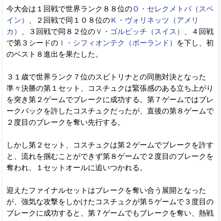
今大会は１回戦で世界ランク８８位の
Ｏ・セレクメトバ（スペ
イン）
、２回戦で同１０８位の
Ｋ・ヴォリネッツ（アメリ
カ）
、３回戦で同８２位の
Ｖ・ゴルビッチ（スイス）
、４回戦
で第３シードの
Ｉ・シフィオンテク（ポーランド）
を下し、初
のベスト８進出を果たした。
３１歳で世界ランク７位のスビトリナとの同胞対決となった
準々決勝の第１セット、コスチュクは緊張感のある立ち上がり
を突き第２ゲームでブレークに成功する。第７ゲームではブレ
ークバックを許したコスチュクだったが、直後の第８ゲームで
２度目のブレークを奪い先行する。
しかし第２セット、コスチュクは第２ゲームでブレークを許す
と、流れを掴むことができず第８ゲームで２度目のブレークを
奪われ、１セットオールに追いつかれる。
迎えたファイナルセットはブレークを奪い合う展開となった
が、強気な攻撃をしかけたコスチュクが第５ゲームで３度目の
ブレークに成功すると、第７ゲームでもブレークを奪い、熱戦