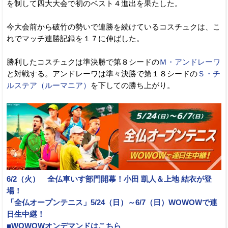
を制して四大大会で初のベスト４進出を果たした。
今大会前から破竹の勢いで連勝を続けているコスチュクは、こ
れでマッチ連勝記録を１７に伸ばした。
勝利したコスチュクは準決勝で第８シードの
Ｍ・アンドレーワ
と対戦する。アンドレーワは準々決勝で第１８シードの
Ｓ・チ
ルステア（ルーマニア）
を下しての勝ち上がり。
6/2（火） 全仏車いす部門開幕！小田 凱人＆上地 結衣が登
場！
「全仏オープンテニス」5/24（日）～6/7（日）WOWOWで連
日生中継！
■WOWOWオンデマンドはこちら