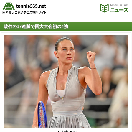
破竹の17連勝で四大大会初の4強
コスチュク