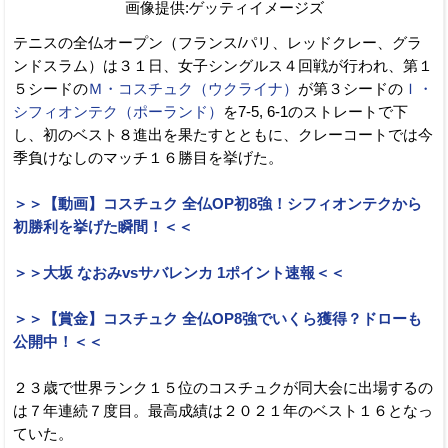
画像提供:ゲッティイメージズ
テニスの全仏オープン（フランス/パリ、レッドクレー、グラ
ンドスラム）は３１日、女子シングルス４回戦が行われ、第１
５シードの
Ｍ・コスチュク（ウクライナ）
が第３シードの
Ｉ・
シフィオンテク（ポーランド）
を7-5, 6-1のストレートで下
し、初のベスト８進出を果たすとともに、クレーコートでは今
季負けなしのマッチ１６勝目を挙げた。
＞＞【動画】コスチュク 全仏OP初8強！シフィオンテクから
初勝利を挙げた瞬間！＜＜
＞＞大坂 なおみvsサバレンカ 1ポイント速報＜＜
＞＞【賞金】コスチュク 全仏OP8強でいくら獲得？ドローも
公開中！＜＜
２３歳で世界ランク１５位のコスチュクが同大会に出場するの
は７年連続７度目。最高成績は２０２１年のベスト１６となっ
ていた。