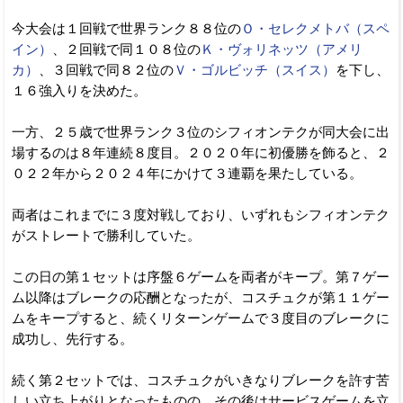
今大会は１回戦で世界ランク８８位の
Ｏ・セレクメトバ（スペ
イン）
、２回戦で同１０８位の
Ｋ・ヴォリネッツ（アメリ
カ）
、３回戦で同８２位の
Ｖ・ゴルビッチ（スイス）
を下し、
１６強入りを決めた。
一方、２５歳で世界ランク３位のシフィオンテクが同大会に出
場するのは８年連続８度目。２０２０年に初優勝を飾ると、２
０２２年から２０２４年にかけて３連覇を果たしている。
両者はこれまでに３度対戦しており、いずれもシフィオンテク
がストレートで勝利していた。
この日の第１セットは序盤６ゲームを両者がキープ。第７ゲー
ム以降はブレークの応酬となったが、コスチュクが第１１ゲー
ムをキープすると、続くリターンゲームで３度目のブレークに
成功し、先行する。
続く第２セットでは、コスチュクがいきなりブレークを許す苦
しい立ち上がりとなったものの、その後はサービスゲームを立