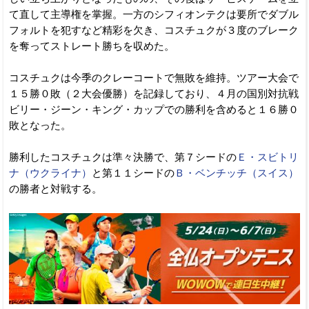
て直して主導権を掌握。一方のシフィオンテクは要所でダブル
フォルトを犯すなど精彩を欠き、コスチュクが３度のブレーク
を奪ってストレート勝ちを収めた。
コスチュクは今季のクレーコートで無敗を維持。ツアー大会で
１５勝０敗（２大会優勝）を記録しており、４月の国別対抗戦
ビリー・ジーン・キング・カップでの勝利を含めると１６勝０
敗となった。
勝利したコスチュクは準々決勝で、第７シードの
Ｅ・スビトリ
ナ（ウクライナ）
と第１１シードの
Ｂ・ベンチッチ（スイス）
の勝者と対戦する。