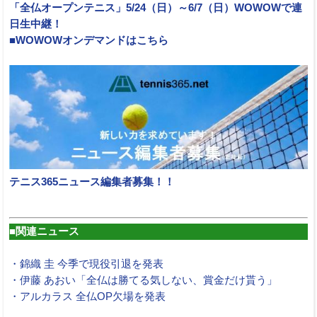
「全仏オープンテニス」5/24（日）～6/7（日）WOWOWで連
日生中継！
■WOWOWオンデマンドはこちら
テニス365ニュース編集者募集！！
■関連ニュース
・錦織 圭 今季で現役引退を発表
・伊藤 あおい「全仏は勝てる気しない、賞金だけ貰う」
・アルカラス 全仏OP欠場を発表