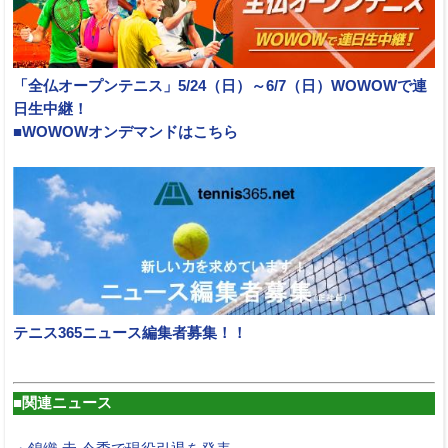
「全仏オープンテニス」5/24（日）～6/7（日）WOWOWで連
日生中継！
■WOWOWオンデマンドはこちら
テニス365ニュース編集者募集！！
■関連ニュース