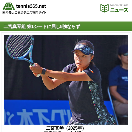
二宮真琴組 第1シードに屈し8強ならず
二宮真琴（2025年）