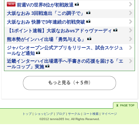
前週Vの世界8位が初戦敗退
大坂なおみ 3回戦進出「この調子で」
大坂なおみ 快勝で3年連続の初戦突破
【1ポイント速報】大坂なおみvsアドゥヴァーディ
熊本勢がインハイ出場「勇気与える」
ジャパンオープン公式アプリをリリース、試合スケジュ
ールなど通知
近畿インターハイ出場選手へ手書きの応援を届ける「エ
ールコップ」実施
トップ
|
ショッピング
|
ブログ
|
サークル
|
コート検索
|
マイページ
©2012 tennis365 Inc. All Rights Reserved.