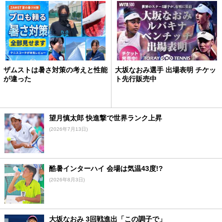
ザムストは暑さ対策の考えと性能
大坂なおみ選手 出場表明 チケッ
が違った
ト先行販売中
望月慎太郎 快進撃で世界ランク上昇
(2026年7月13日)
酷暑インターハイ 会場は気温43度!?
(2026年8月3日)
大坂なおみ 3回戦進出「この調子で」