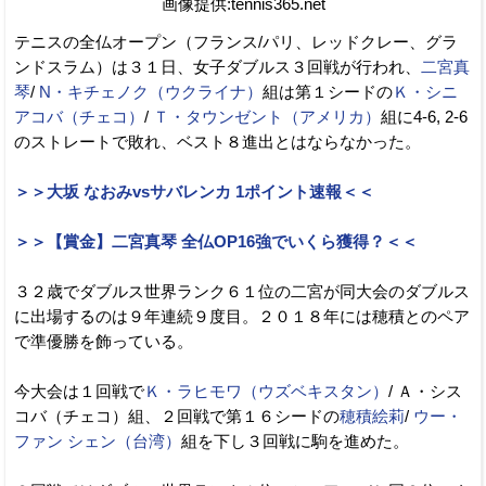
画像提供:tennis365.net
テニスの全仏オープン（フランス/パリ、レッドクレー、グラ
ンドスラム）は３１日、女子ダブルス３回戦が行われ、
二宮真
琴
/
N・キチェノク（ウクライナ）
組は第１シードの
Ｋ・シニ
アコバ（チェコ）
/
Ｔ・タウンゼント（アメリカ）
組に4-6, 2-6
のストレートで敗れ、ベスト８進出とはならなかった。
＞＞大坂 なおみvsサバレンカ 1ポイント速報＜＜
＞＞【賞金】二宮真琴 全仏OP16強でいくら獲得？＜＜
３２歳でダブルス世界ランク６１位の二宮が同大会のダブルス
に出場するのは９年連続９度目。２０１８年には穂積とのペア
で準優勝を飾っている。
今大会は１回戦で
Ｋ・ラヒモワ（ウズベキスタン）
/ Ａ・シス
コバ（チェコ）組、２回戦で第１６シードの
穂積絵莉
/
ウー・
ファン シェン（台湾）
組を下し３回戦に駒を進めた。