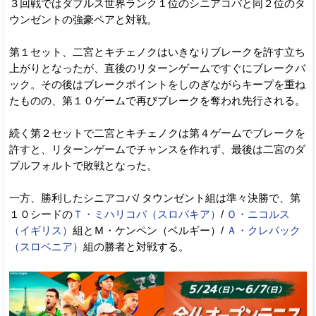
３回戦ではダブルス世界ランク１位のシニアコバと同２位のタ
ウンゼントの強豪ペアと対戦。
第１セット、二宮とキチェノクはいきなりブレークを許す立ち
上がりとなったが、直後のリターンゲームですぐにブレークバ
ック。その後はブレークポイントをしのぎながらキープを重ね
たものの、第１０ゲームで再びブレークを奪われ先行される。
続く第２セットで二宮とキチェノクは第４ゲームでブレークを
許すと、リターンゲームでチャンスを作れず、最後は二宮のダ
ブルフォルトで敗戦となった。
一方、勝利したシニアコバ/ タウンゼント組は準々決勝で、第
１０シードの
Ｔ・ミハリコバ（スロバキア）
/
Ｏ・ニコルス
（イギリス）
組とＭ・ケンペン（ベルギー）/
Ａ・クレパック
（スロベニア）
組の勝者と対戦する。