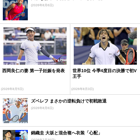
(2026年8月6日)
西岡良仁の妻 第一子妊娠を発表
世界10位 今季4度目の決勝で初V
王手
(2026年8月5日)
(2026年8月3日)
ズベレフ まさかの逆転負けで初戦敗退
(2026年8月6日)
錦織圭 大坂と混合複へ衣装「心配」
(2026年7月30日)