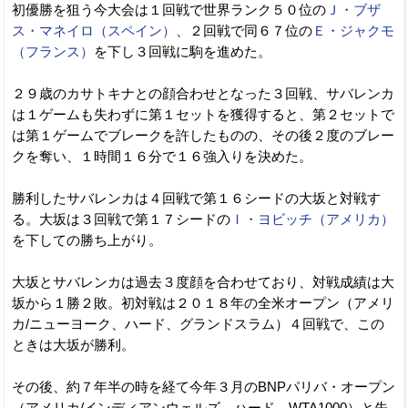
初優勝を狙う今大会は１回戦で世界ランク５０位の
Ｊ・ブザ
ス・マネイロ（スペイン）
、２回戦で同６７位の
Ｅ・ジャクモ
（フランス）
を下し３回戦に駒を進めた。
２９歳のカサトキナとの顔合わせとなった３回戦、サバレンカ
は１ゲームも失わずに第１セットを獲得すると、第２セットで
は第１ゲームでブレークを許したものの、その後２度のブレー
クを奪い、１時間１６分で１６強入りを決めた。
勝利したサバレンカは４回戦で第１６シードの大坂と対戦す
る。大坂は３回戦で第１７シードの
Ｉ・ヨビッチ（アメリカ）
を下しての勝ち上がり。
大坂とサバレンカは過去３度顔を合わせており、対戦成績は大
坂から１勝２敗。初対戦は２０１８年の全米オープン（アメリ
カ/ニューヨーク、ハード、グランドスラム）４回戦で、この
ときは大坂が勝利。
その後、約７年半の時を経て今年３月のBNPパリバ・オープン