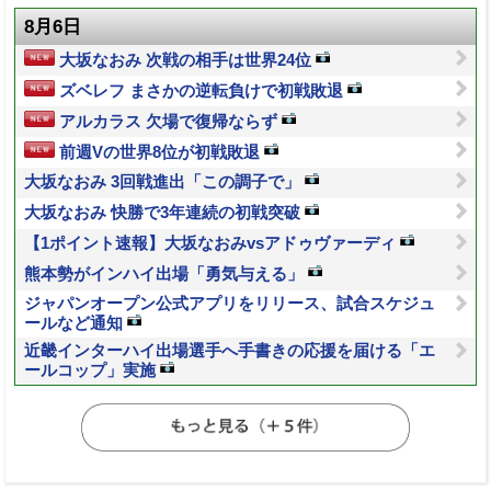
8月6日
大坂なおみ 次戦の相手は世界24位
ズベレフ まさかの逆転負けで初戦敗退
アルカラス 欠場で復帰ならず
前週Vの世界8位が初戦敗退
大坂なおみ 3回戦進出「この調子で」
大坂なおみ 快勝で3年連続の初戦突破
【1ポイント速報】大坂なおみvsアドゥヴァーディ
熊本勢がインハイ出場「勇気与える」
ジャパンオープン公式アプリをリリース、試合スケジュ
ールなど通知
近畿インターハイ出場選手へ手書きの応援を届ける「エ
ールコップ」実施