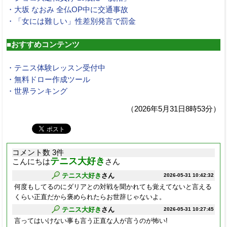
・大坂 なおみ 全仏OP中に交通事故
・「女には難しい」性差別発言で罰金
■おすすめコンテンツ
・テニス体験レッスン受付中
・無料ドロー作成ツール
・世界ランキング
（2026年5月31日8時53分）
コメント数 3件
テニス大好き
こんにちは
さん
テニス大好き
さん
2026-05-31 10:42:32
何度もしてるのにダリアとの対戦を聞かれても覚えてないと言える
くらい正直だから褒められたらお世辞じゃないよ。
テニス大好き
さん
2026-05-31 10:27:45
言ってはいけない事も言う正直な人が言うのが怖い!