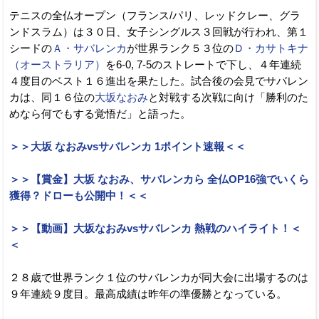
テニスの全仏オープン（フランス/パリ、レッドクレー、グラ
ンドスラム）は３０日、女子シングルス３回戦が行われ、第１
シードの
Ａ・サバレンカ
が世界ランク５３位の
Ｄ・カサトキナ
（オーストラリア）
を6-0, 7-5のストレートで下し、４年連続
４度目のベスト１６進出を果たした。試合後の会見でサバレン
カは、同１６位の
大坂なおみ
と対戦する次戦に向け「勝利のた
めなら何でもする覚悟だ」と語った。
＞＞大坂 なおみvsサバレンカ 1ポイント速報＜＜
＞＞【賞金】大坂 なおみ、サバレンカら 全仏OP16強でいくら
獲得？ドローも公開中！＜＜
＞＞【動画】大坂なおみvsサバレンカ 熱戦のハイライト！＜
＜
２８歳で世界ランク１位のサバレンカが同大会に出場するのは
９年連続９度目。最高成績は昨年の準優勝となっている。