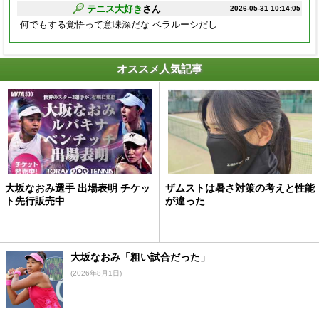
テニス大好き
さん
2026-05-31 10:14:05
何でもする覚悟って意味深だな ベラルーシだし
オススメ人気記事
大坂なおみ選手 出場表明 チケッ
ザムストは暑さ対策の考えと性能
ト先行販売中
が違った
大坂なおみ「粗い試合だった」
(2026年8月1日)