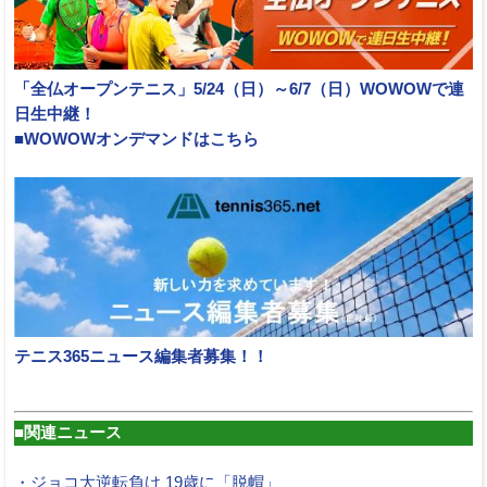
「全仏オープンテニス」5/24（日）～6/7（日）WOWOWで連
日生中継！
■WOWOWオンデマンドはこちら
テニス365ニュース編集者募集！！
■関連ニュース
・ジョコ大逆転負け 19歳に「脱帽」