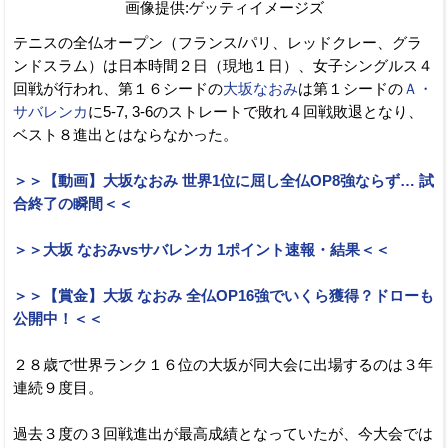
画像提供:ゲッティイメージズ
テニスの全仏オープン（フランス/パリ、レッドクレー、グラ
ンドスラム）は日本時間２日（現地１日）、女子シングルス４
回戦が行われ、第１６シードの
大坂なおみ
は第１シードの
Ａ・
サバレンカ
に5-7, 3-6のストレートで敗れ４回戦敗退となり、
ベスト８進出とはならなかった。
＞＞【動画】大坂なおみ 世界1位に屈し全仏OP8強ならず… 試
合終了の瞬間＜＜
＞＞大坂 なおみvsサバレンカ 1ポイント速報・結果＜＜
＞＞【賞金】大坂 なおみ 全仏OP16強でいくら獲得？ドローも
公開中！＜＜
２８歳で世界ランク１６位の大坂が同大会に出場するのは３年
連続９度目。
過去３度の３回戦進出が最高成績となっていたが、今大会では