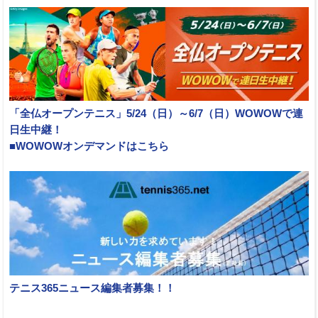
「全仏オープンテニス」5/24（日）～6/7（日）WOWOWで連
日生中継！
■WOWOWオンデマンドはこちら
テニス365ニュース編集者募集！！