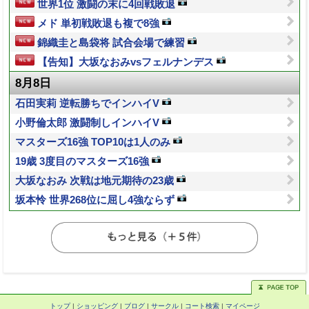
世界1位 激闘の末に4回戦敗退
メド 単初戦敗退も複で8強
錦織圭と島袋将 試合会場で練習
【告知】大坂なおみvsフェルナンデス
8月8日
石田実莉 逆転勝ちでインハイV
小野倫太郎 激闘制しインハイV
マスターズ16強 TOP10は1人のみ
19歳 3度目のマスターズ16強
大坂なおみ 次戦は地元期待の23歳
坂本怜 世界268位に屈し4強ならず
トップ
|
ショッピング
|
ブログ
|
サークル
|
コート検索
|
マイページ