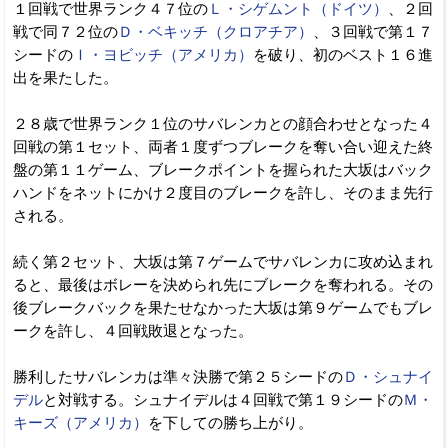
１回戦で世界ランク４７位の
Ｌ・シゲムント（ドイツ）
、２回
戦で同７２位の
Ｄ・ベキッチ（クロアチア）
、３回戦で第１７
シードの
Ｉ・ヨビッチ（アメリカ）
を破り、初のベスト１６進
出を果たした。
２８歳で世界ランク１位のサバレンカとの顔合わせとなった４
回戦の第１セット、両者１度ずつブレークを奪い合い迎えた終
盤の第１１ゲーム、ブレークポイントを握られた大坂はバック
ハンドをネットにかけ２度目のブレークを許し、そのまま先行
される。
続く第２セット、大坂は第７ゲームでサバレンカに攻め込まれ
ると、最後はボレーを決められ先にブレークを奪われる。その
後ブレークバックを果たせなかった大坂は第９ゲームでもブレ
ークを許し、４回戦敗退となった。
勝利したサバレンカは準々決勝で第２５シードの
Ｄ・シュナイ
デル
と対戦する。シュナイデルは４回戦で第１９シードの
Ｍ・
キーズ（アメリカ）
を下しての勝ち上がり。