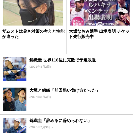
ザムストは暑さ対策の考えと性能
大坂なおみ選手 出場表明 チケッ
が違った
ト先行販売中
錦織圭 世界118位に完敗で予選敗退
(2026年8月2日)
大坂と錦織「前回酷い負け方だった」
(2026年8月4日)
錦織圭「辞めるに辞められない」
(2026年7月30日)