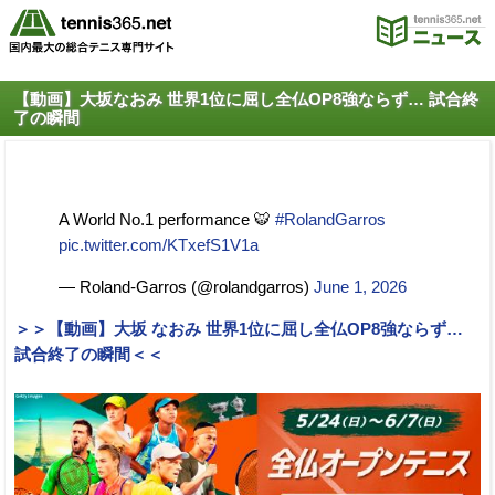
【動画】大坂なおみ 世界1位に屈し全仏OP8強ならず… 試合終
了の瞬間
A World No.1 performance 🐯
#RolandGarros
pic.twitter.com/KTxefS1V1a
— Roland-Garros (@rolandgarros)
June 1, 2026
＞＞【動画】大坂 なおみ 世界1位に屈し全仏OP8強ならず…
試合終了の瞬間＜＜