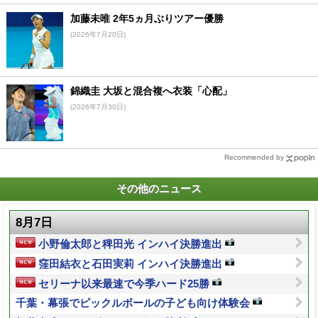
加藤未唯 2年5ヵ月ぶりツアー優勝
(2026年7月20日)
錦織圭 大坂と混合複へ衣装「心配」
(2026年7月30日)
Recommended by
その他のニュース
8月7日
小野倫太郎と稗田光 インハイ決勝進出
窪田結衣と石田実莉 インハイ決勝進出
セリーナ以来最速で今季ハード25勝
千葉・幕張でピックルボールの子ども向け体験会