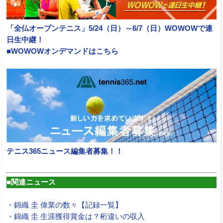
「全仏オープンテニス」5/24（日）～6/7（日）WOWOWで連
日生中継！
■WOWOWオンデマンドはこちら
テニス365ニュース編集者募集！！
■関連ニュース
・錦織 圭 偉業の数々【記録一覧】
・錦織 圭 生涯獲得賞金は？桁違いの収入