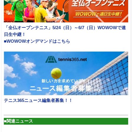
「全仏オープンテニス」5/24（日）～6/7（日）WOWOWで連
日生中継！
■WOWOWオンデマンドはこちら
テニス365ニュース編集者募集！！
■関連ニュース