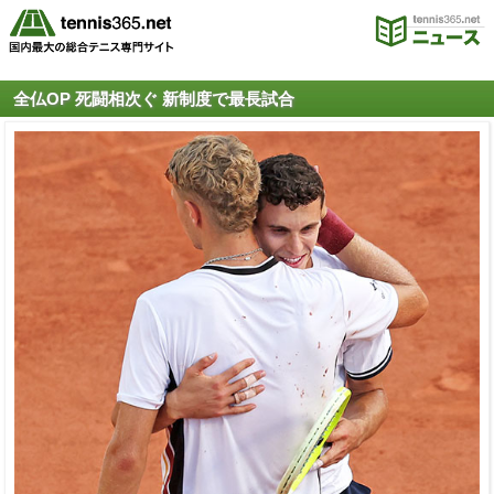
全仏OP 死闘相次ぐ 新制度で最長試合