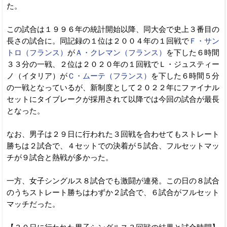
た。
この試合は１９９６年の統計開始以降、同大会で史上３番目の
長さの試合に。同記録の１位は２００４年の１回戦で
Ｆ・サン
トロ（フランス）
が
Ａ・クレマン（フランス）
を下した６時間
３３分の一戦、２位は２０２０年の１回戦でＬ・ジュスティー
ノ（イタリア）が
Ｃ・ムーテ（フランス）
を下した６時間５分
の一戦となっているが、新制度として２０２２年にファイナル
セットにタイブレークが採用されて以降では今回の試合が最長
となった。
なお、男子は２９日に行われた３回戦を合わせてもストレート
勝ちは２試合で、４セットでの決着が５試合、フルセットマッ
チが９試合と熱戦が多かった。
一方、女子シングルス８試合でも激闘が連発。この日の８試合
のうちストレート勝ちはわずか２試合で、６試合がフルセット
マッチだった。