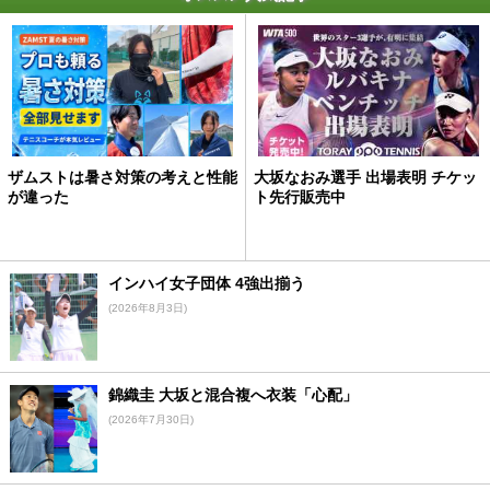
ザムストは暑さ対策の考えと性能
大坂なおみ選手 出場表明 チケッ
が違った
ト先行販売中
インハイ女子団体 4強出揃う
(2026年8月3日)
錦織圭 大坂と混合複へ衣装「心配」
(2026年7月30日)