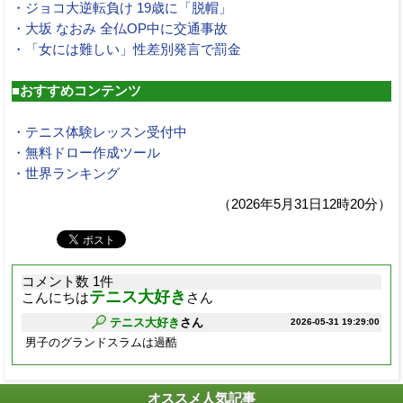
・ジョコ大逆転負け 19歳に「脱帽」
・大坂 なおみ 全仏OP中に交通事故
・「女には難しい」性差別発言で罰金
■おすすめコンテンツ
・テニス体験レッスン受付中
・無料ドロー作成ツール
・世界ランキング
（2026年5月31日12時20分）
コメント数 1件
テニス大好き
こんにちは
さん
テニス大好き
さん
2026-05-31 19:29:00
男子のグランドスラムは過酷
オススメ人気記事