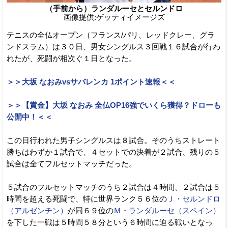
（手前から）ランダルーセとセルンドロ
画像提供:ゲッティイメージズ
テニスの全仏オープン（フランス/パリ、レッドクレー、グラ
ンドスラム）は３０日、男女シングルス３回戦１６試合が行わ
れたが、死闘が相次ぐ１日となった。
＞＞大坂 なおみvsサバレンカ 1ポイント速報＜＜
＞＞【賞金】大坂 なおみ 全仏OP16強でいくら獲得？ドローも
公開中！＜＜
この日行われた男子シングルスは８試合。そのうちストレート
勝ちはわずか１試合で、４セットでの決着が２試合、残りの５
試合は全てフルセットマッチだった。
５試合のフルセットマッチのうち２試合は４時間、２試合は５
時間を超える死闘で、特に世界ランク５６位の
Ｊ・セルンドロ
（アルゼンチン）
が同６９位の
Ｍ・ランダルーセ（スペイン）
を下した一戦は５時間５８分という６時間に迫る戦いとなっ