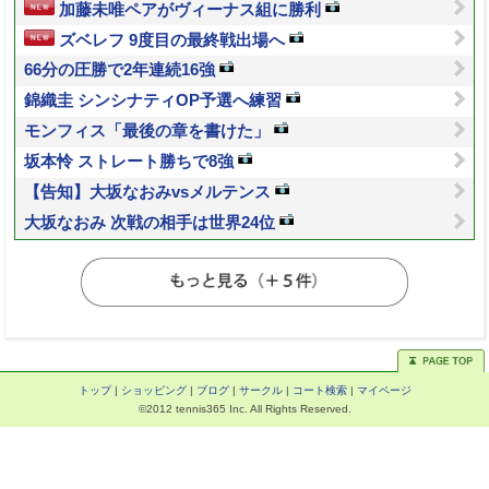
加藤未唯ペアがヴィーナス組に勝利
ズベレフ 9度目の最終戦出場へ
66分の圧勝で2年連続16強
錦織圭 シンシナティOP予選へ練習
モンフィス「最後の章を書けた」
坂本怜 ストレート勝ちで8強
【告知】大坂なおみvsメルテンス
大坂なおみ 次戦の相手は世界24位
トップ
|
ショッピング
|
ブログ
|
サークル
|
コート検索
|
マイページ
©2012 tennis365 Inc. All Rights Reserved.