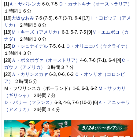
[1]
Ａ・サバレンカ
6-0, 7-5
Ｄ・カサトキナ（オーストラリア）
１時間１６分
[16]
大坂なおみ
7-6 (7-5), 6-7 (3-7), 6-4 [17]
Ｉ・ヨビッチ（アメ
リカ）
２時間５８分
[19]
Ｍ・キーズ（アメリカ）
6-3, 5-7, 7-5 [9]
Ｖ・エムボコ（カ
ナダ）
２時間３０分
[25]
Ｄ・シュナイデル
7-5, 6-1
Ｏ・オリニコバ（ウクライナ）
１時間４３分
[28]
Ａ・ポタポヴァ（オーストリア）
4-6, 7-6 (7-1), 6-4 [4]
Ｃ・
ガウフ（アメリカ）
２時間３７分
[22]
Ａ・カリンスカヤ
6-3, 0-6, 6-2
Ｃ・オソリオ（コロンビ
ア）
２時間５分
Ｍ・フワリンスカ（ポーランド）1-6, 6-3, 6-2
Ｍ・サッカリ
（ギリシャ）
２時間７分
Ｄ・パリー（フランス）
6-3, 4-6, 7-6 (10-3) [6]
Ａ・アニシモワ
（アメリカ）
２時間４４分