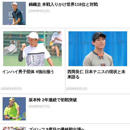
錦織圭 本戦入りかけ世界118位と対戦
(2026年8月1日)
インハイ男子団体 4強出揃う
西岡良仁 日本テニスの現状と未
来語る
(2026年8月3日)
(2026年8月1日)
坂本怜 2年連続で初戦突破
(2026年8月7日)
ズベレフ 9度目の最終戦出場へ