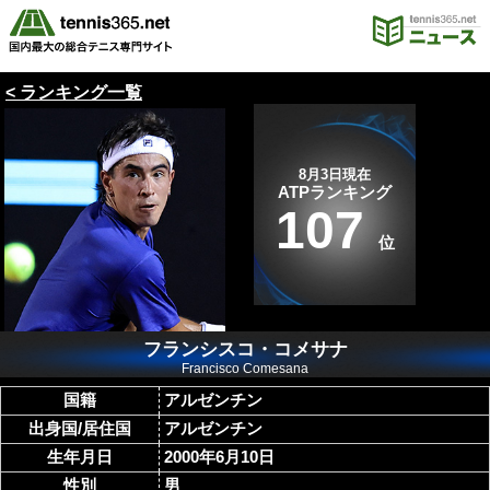
< ランキング一覧
8月3日現在
ATPランキング
107
位
フランシスコ・コメサナ
Francisco Comesana
国籍
アルゼンチン
出身国/居住国
アルゼンチン
生年月日
2000年6月10日
性別
男