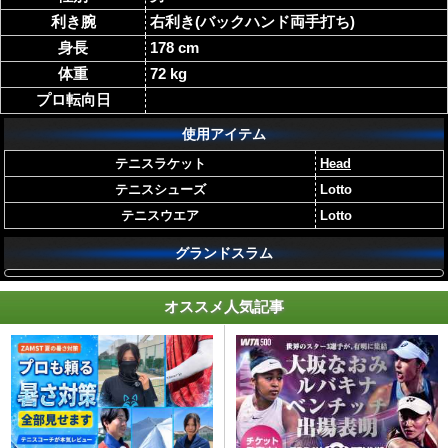
利き腕
右利き(バックハンド両手打ち)
身長
178 cm
体重
72 kg
プロ転向日
使用アイテム
テニスラケット
Head
テニスシューズ
Lotto
テニスウエア
Lotto
グランドスラム
オススメ人気記事