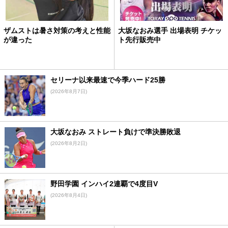
ザムストは暑さ対策の考えと性能
大坂なおみ選手 出場表明 チケッ
が違った
ト先行販売中
セリーナ以来最速で今季ハード25勝
(2026年8月7日)
大坂なおみ ストレート負けで準決勝敗退
(2026年8月2日)
野田学園 インハイ2連覇で4度目V
(2026年8月4日)