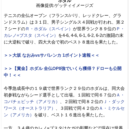
ホダル
画像提供:ゲッティイメージズ
テニスの全仏オープン（フランス/パリ、レッドクレー、グラ
ンドスラム）は３１日、男子シングルス４回戦が行われ、第２
７シードの
Ｒ・ホダル（スペイン）
が世界ランク８９位の
Ｐ・
カレノ=ブスタ（スペイン）
を4-6, 4-6, 6-1, 6-2, 6-2の激闘の末
に大逆転で破り、四大大会で初のベスト８進出を果たした。
＞＞大坂 なおみvsサバレンカ 1ポイント速報＜＜
＞＞【賞金】ホダル 全仏OP8強でいくら獲得？ドローも公開
中！＜＜
今季急成長中の１９歳で世界ランク２９位のホダルは、同大会
初参戦ながらシード選手として出場。１回戦で同６７位の
Ａ・
コバチェビッチ（アメリカ）
、２回戦で同８２位の
Ｊ・ダック
ワース（オーストラリア）
、３回戦で同４２位の
Ａ・ミケルセ
ン（アメリカ）
を破り、ベスト１６進出を果たした。
一方、３４歳のカレノ=ブスタはケガの影響などで現在は世界