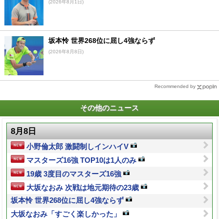
(2026年8月1日)
坂本怜 世界268位に屈し4強ならず
(2026年8月8日)
Recommended by
その他のニュース
8月8日
小野倫太郎 激闘制しインハイV
マスターズ16強 TOP10は1人のみ
19歳 3度目のマスターズ16強
大坂なおみ 次戦は地元期待の23歳
坂本怜 世界268位に屈し4強ならず
大坂なおみ「すごく楽しかった」