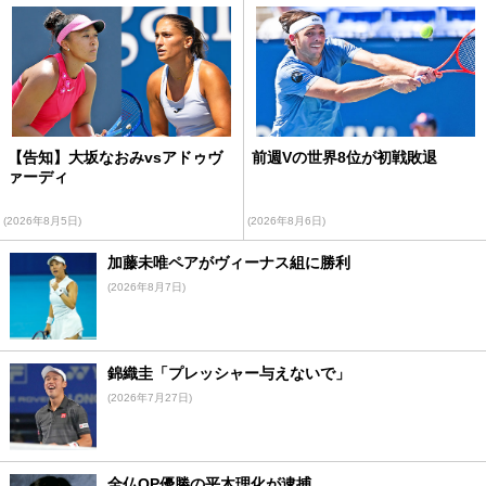
【告知】大坂なおみvsアドゥヴ
前週Vの世界8位が初戦敗退
ァーディ
(2026年8月5日)
(2026年8月6日)
加藤未唯ペアがヴィーナス組に勝利
(2026年8月7日)
錦織圭「プレッシャー与えないで」
(2026年7月27日)
全仏OP優勝の平木理化が逮捕