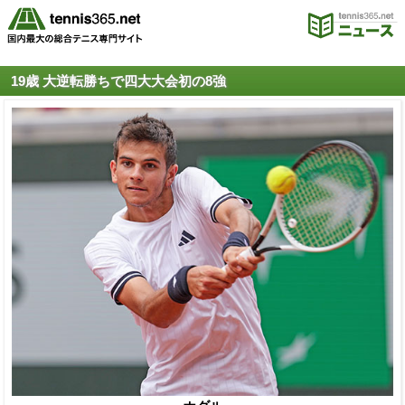
19歳 大逆転勝ちで四大大会初の8強