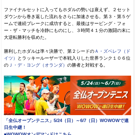
ファイナルセットに入ってもホダルの勢いは衰えず、２セット
ダウンから巻き返した流れをさらに加速させる。第３・第５ゲ
ームで連続ブレークに成功すると、最後はサービング・フォ
ー・ザ・マッチを冷静にものにし、３時間４１分の激闘の末に
大逆転勝利を収めた。
勝利したホダルは準々決勝で、第２シードの
Ａ・ズベレフ（ド
イツ）
とラッキールーザーで本戦入りした世界ランク１０６位
の
Ｊ・デ・ヨング（オランダ）
の勝者と対戦する。
「全仏オープンテニス」5/24（日）～6/7（日）WOWOWで連
日生中継！
■WOWOWオンデマンドはこちら