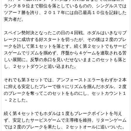
ランク８９位まで順位を落としているものの、シングルスでは
ツアー７勝を誇り、２０１７年には自己最高１０位を記録した
実力者だ。
スペイン勢対決となったこの日の４回戦。ホダルはいきなりブ
レークに成功する好スタートを切ったが、その後は２度のブレ
ークを許して第１セットを落とす。続く第２セットでもサービ
スゲームでリズムを掴めず、序盤から４ゲームを連取される苦
しい展開に。反撃の糸口を見いだせないままこのセットも落と
し、２セットダウンと追い込まれた。
それでも第３セットでは、アンフォーストエラーをわずか２本
に抑える安定したプレーで徐々にリズムを掴んだホダル。２度
のブレークを奪ってこのセットをものにし、セットカウント１
－２とした。
続く第４セットでもホダルは１度もブレークポイントを与え
ず、安定したサービスゲームで主導権を維持。リターンゲーム
では２度のブレークを果たし、２セットオールに追いついた。