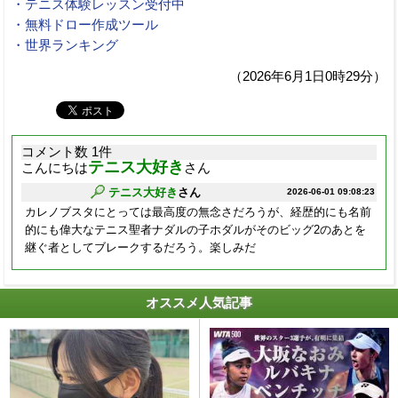
・テニス体験レッスン受付中
・無料ドロー作成ツール
・世界ランキング
（2026年6月1日0時29分）
コメント数 1件
テニス大好き
こんにちは
さん
テニス大好き
さん
2026-06-01 09:08:23
カレノブスタにとっては最高度の無念さだろうが、経歴的にも名前
的にも偉大なテニス聖者ナダルの子ホダルがそのビッグ2のあとを
継ぐ者としてブレークするだろう。楽しみだ
オススメ人気記事