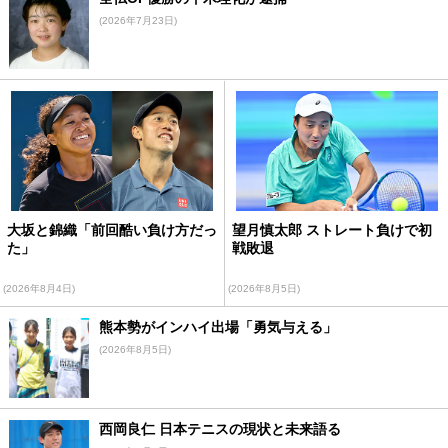
(2026年7月23日)
大坂と錦織「前回酷い負け方だっ
望月慎太郎 ストレート負けで初
た」
戦敗退
(2026年8月4日)
(2026年8月5日)
熊本勢がインハイ出場「勇気与える」
(2026年8月5日)
西岡良仁 日本テニスの現状と未来語る