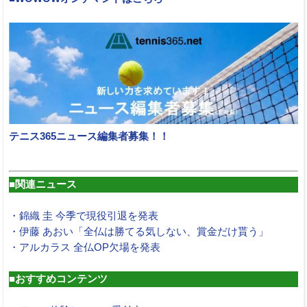
テニス365ニュース編集者募集！！
■関連ニュース
・錦織 圭 今季で現役引退を発表
・伊藤 あおい「全仏は勝てる気しない、賞金だけ貰う」
・アルカラス 全仏OP欠場を発表
■おすすめコンテンツ