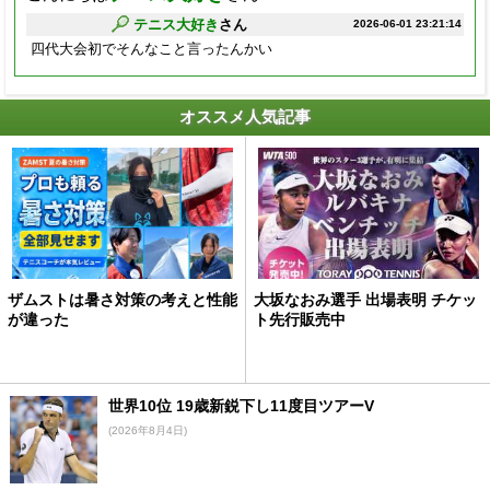
テニス大好き
さん
2026-06-01 23:21:14
四代大会初でそんなこと言ったんかい
オススメ人気記事
ザムストは暑さ対策の考えと性能
大坂なおみ選手 出場表明 チケッ
が違った
ト先行販売中
世界10位 19歳新鋭下し11度目ツアーV
(2026年8月4日)