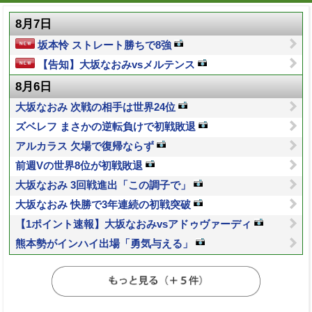
8月7日
坂本怜 ストレート勝ちで8強
【告知】大坂なおみvsメルテンス
8月6日
大坂なおみ 次戦の相手は世界24位
ズベレフ まさかの逆転負けで初戦敗退
アルカラス 欠場で復帰ならず
前週Vの世界8位が初戦敗退
大坂なおみ 3回戦進出「この調子で」
大坂なおみ 快勝で3年連続の初戦突破
【1ポイント速報】大坂なおみvsアドゥヴァーディ
熊本勢がインハイ出場「勇気与える」