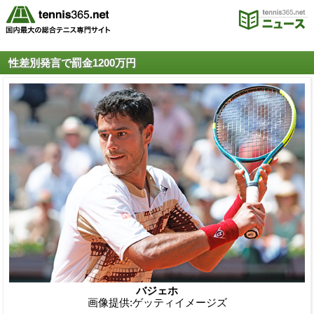
性差別発言で罰金1200万円
バジェホ
画像提供:ゲッティイメージズ