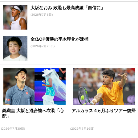
大坂なおみ 敗退も最高成績「自信に」
(2026年7月8日)
全仏OP優勝の平木理化が逮捕
(2026年7月23日)
錦織圭 大坂と混合複へ衣装「心
アルカラス 4ヵ月ぶりツアー復帰
配」
(2026年7月30日)
(2026年7月16日)