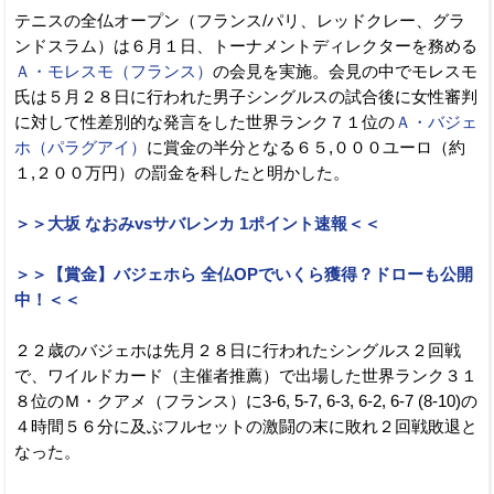
テニスの全仏オープン（フランス/パリ、レッドクレー、グラ
ンドスラム）は６月１日、トーナメントディレクターを務める
Ａ・モレスモ（フランス）
の会見を実施。会見の中でモレスモ
氏は５月２８日に行われた男子シングルスの試合後に女性審判
に対して性差別的な発言をした世界ランク７１位の
Ａ・バジェ
ホ（パラグアイ）
に賞金の半分となる６５,０００ユーロ（約
１,２００万円）の罰金を科したと明かした。
＞＞大坂 なおみvsサバレンカ 1ポイント速報＜＜
＞＞【賞金】バジェホら 全仏OPでいくら獲得？ドローも公開
中！＜＜
２２歳のバジェホは先月２８日に行われたシングルス２回戦
で、ワイルドカード（主催者推薦）で出場した世界ランク３１
８位のＭ・クアメ（フランス）に3-6, 5-7, 6-3, 6-2, 6-7 (8-10)の
４時間５６分に及ぶフルセットの激闘の末に敗れ２回戦敗退と
なった。