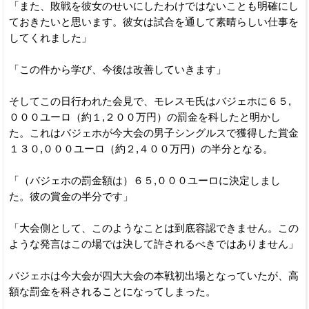
「また、敗戦を彼女のせいにしたわけではないことも明確にし
ておきたいと思います。彼女は試合を通して素晴らしい仕事を
してくれました」
「この件から学び、今後は改善していきます」
そしてこの日行われた会見で、モレスモ氏はバジェホに６５,
０００ユーロ（約１,２００万円）の罰金を科したと明かし
た。これはバジェホが今大会の男子シングルスで獲得した賞金
１３０,０００ユーロ（約２,４００万円）の半分となる。
「（バジェホの罰金額は）６５,０００ユーロに決定しまし
た。彼の賞金の半分です」
「大会側として、このようなことは到底容認できません。この
ような発言はこの場では決して許されるべきではありません」
バジェホは今大会が四大大会の本戦初出場となっていたが、高
額な罰金を科されることになってしまった。