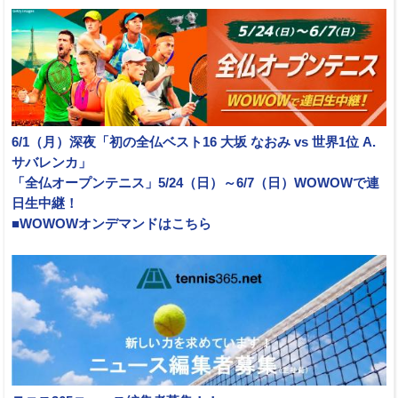
6/1（月）深夜「初の全仏ベスト16 大坂 なおみ vs 世界1位 A.
サバレンカ」
「全仏オープンテニス」5/24（日）～6/7（日）WOWOWで連
日生中継！
■WOWOWオンデマンドはこちら