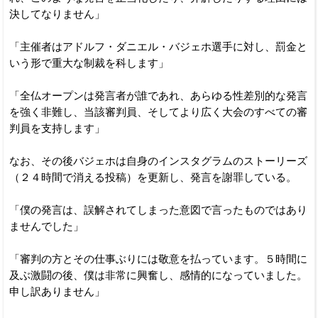
決してなりません」
「主催者はアドルフ・ダニエル・バジェホ選手に対し、罰金と
いう形で重大な制裁を科します」
「全仏オープンは発言者が誰であれ、あらゆる性差別的な発言
を強く非難し、当該審判員、そしてより広く大会のすべての審
判員を支持します」
なお、その後バジェホは自身のインスタグラムのストーリーズ
（２４時間で消える投稿）を更新し、発言を謝罪している。
「僕の発言は、誤解されてしまった意図で言ったものではあり
ませんでした」
「審判の方とその仕事ぶりには敬意を払っています。５時間に
及ぶ激闘の後、僕は非常に興奮し、感情的になっていました。
申し訳ありません」