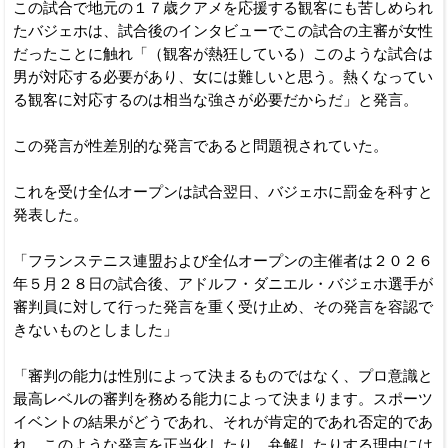
この試合で地元の１７歳クアメを応援する観客にも苦しめられ
たバジェホは、試合後のインタビューでこの試合の主審が女性
だったことに触れ「（観客が熱狂している）このような試合は
男が対応する必要があり、女には難しいと思う。熱くなってい
る観客に対応するのは相当な強さが必要だからだ」と発言。
この発言が性差別的な発言であると問題視されていた。
これを受け全仏オープンは試合翌日、バジェホに罰金を科すと
発表した。
「フランステニス連盟および全仏オープンの主催者は２０２６
年５月２８日の試合後、アドルフ・ダニエル・バジェホ選手が
審判員に対して行った発言を重く受け止め、その発言を容認で
きないものとしました」
「審判の能力は性別によって決まるものではなく、プロ意識と
最高レベルの審判を務める能力によって決まります。スポーツ
イベントの結果がどうであれ、それが肯定的であれ否定的であ
れ、このような発言を正当化したり、弁解したりする理由には