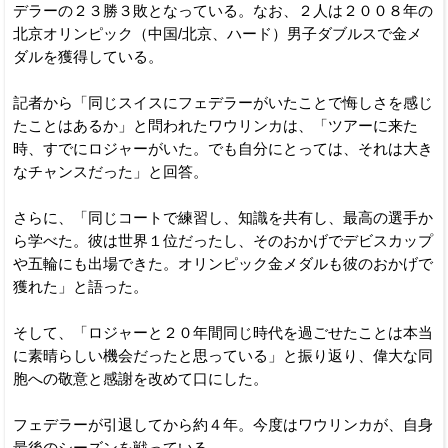
デラーの２３勝３敗となっている。なお、２人は２００８年の
北京オリンピック（中国/北京、ハード）男子ダブルスで金メ
ダルを獲得している。
記者から「同じスイスにフェデラーがいたことで悔しさを感じ
たことはあるか」と問われたワウリンカは、「ツアーに来た
時、すでにロジャーがいた。でも自分にとっては、それは大き
なチャンスだった」と回答。
さらに、「同じコートで練習し、知識を共有し、最高の選手か
ら学べた。彼は世界１位だったし、そのおかげでデビスカップ
や五輪にも出場できた。オリンピック金メダルも彼のおかげで
獲れた」と語った。
そして、「ロジャーと２０年間同じ時代を過ごせたことは本当
に素晴らしい機会だったと思っている」と振り返り、偉大な同
胞への敬意と感謝を改めて口にした。
フェデラーが引退してから約４年。今度はワウリンカが、自身