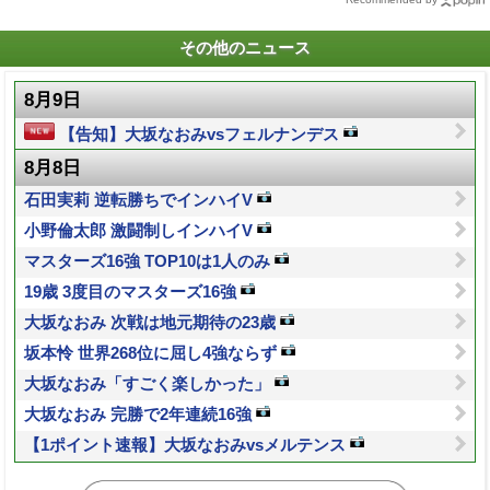
その他のニュース
8月9日
【告知】大坂なおみvsフェルナンデス
8月8日
石田実莉 逆転勝ちでインハイV
小野倫太郎 激闘制しインハイV
マスターズ16強 TOP10は1人のみ
19歳 3度目のマスターズ16強
大坂なおみ 次戦は地元期待の23歳
坂本怜 世界268位に屈し4強ならず
大坂なおみ「すごく楽しかった」
大坂なおみ 完勝で2年連続16強
【1ポイント速報】大坂なおみvsメルテンス