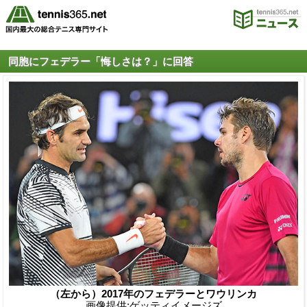
同胞にフェデラー「悔しさは？」に回答
（左から）2017年のフェデラーとワウリンカ
画像提供:ゲッティイメージズ