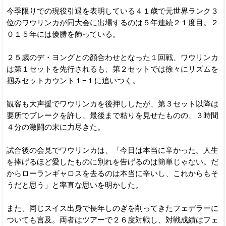
今季限りでの現役引退を表明している４１歳で元世界ランク３
位のワウリンカが同大会に出場するのは５年連続２１度目。２
０１５年には優勝を飾っている。
２５歳のデ・ヨングとの顔合わせとなった１回戦、ワウリンカ
は第１セットを先行されるも、第２セットでは徐々にリズムを
掴みセットカウント１−１に追いつく。
観客も大声援でワウリンカを後押ししたが、第３セット以降は
要所でブレークを許し、最後まで粘りを見せたものの、３時間
４分の激闘の末に力尽きた。
試合後の会見でワウリンカは、「今日は本当に辛かった。人生
を捧げるほど愛したものに別れを告げるのは簡単じゃない。だ
からローランギャロスを去るのは本当に辛いし、これからもそ
うだと思う」と率直な思いを明かした。
また、同じスイス出身で長年しのぎを削ってきたフェデラーに
ついても言及。両者はツアーで２６度対戦し、対戦成績はフェ