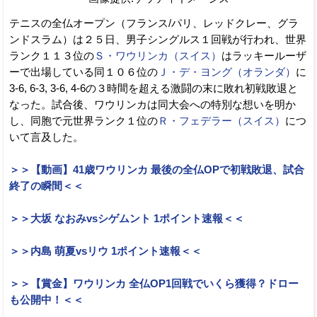
テニスの全仏オープン（フランス/パリ、レッドクレー、グラ
ンドスラム）は２５日、男子シングルス１回戦が行われ、世界
ランク１１３位の
Ｓ・ワウリンカ（スイス）
はラッキールーザ
ーで出場している同１０６位の
Ｊ・デ・ヨング（オランダ）
に
3-6, 6-3, 3-6, 4-6の３時間を超える激闘の末に敗れ初戦敗退と
なった。試合後、ワウリンカは同大会への特別な想いを明か
し、同胞で元世界ランク１位の
Ｒ・フェデラー（スイス）
につ
いて言及した。
＞＞【動画】41歳ワウリンカ 最後の全仏OPで初戦敗退、試合
終了の瞬間＜＜
＞＞大坂 なおみvsシゲムント 1ポイント速報＜＜
＞＞内島 萌夏vsリウ 1ポイント速報＜＜
＞＞【賞金】ワウリンカ 全仏OP1回戦でいくら獲得？ドロー
も公開中！＜＜