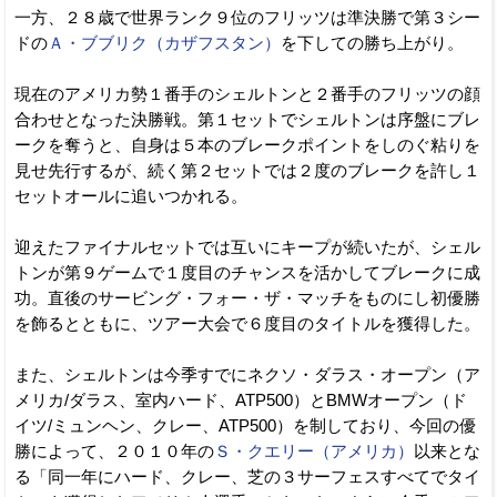
一方、２８歳で世界ランク９位のフリッツは準決勝で第３シー
ドの
Ａ・ブブリク（カザフスタン）
を下しての勝ち上がり。
現在のアメリカ勢１番手のシェルトンと２番手のフリッツの顔
合わせとなった決勝戦。第１セットでシェルトンは序盤にブレ
ークを奪うと、自身は５本のブレークポイントをしのぐ粘りを
見せ先行するが、続く第２セットでは２度のブレークを許し１
セットオールに追いつかれる。
迎えたファイナルセットでは互いにキープが続いたが、シェル
トンが第９ゲームで１度目のチャンスを活かしてブレークに成
功。直後のサービング・フォー・ザ・マッチをものにし初優勝
を飾るとともに、ツアー大会で６度目のタイトルを獲得した。
また、シェルトンは今季すでにネクソ・ダラス・オープン（ア
メリカ/ダラス、室内ハード、ATP500）とBMWオープン（ド
イツ/ミュンヘン、クレー、ATP500）を制しており、今回の優
勝によって、２０１０年の
Ｓ・クエリー（アメリカ）
以来とな
る「同一年にハード、クレー、芝の３サーフェスすべてでタイ