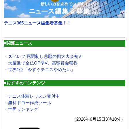
テニス365ニュース編集者募集！！
■関連ニュース
・ズベレフ 死闘制し悲願の四大大会初V
・大躍進で全仏OP準V、高額賞金獲得
・世界1位「今すぐテニスやめたい」
■おすすめコンテンツ
・テニス体験レッスン受付中
・無料ドロー作成ツール
・世界ランキング
（2026年6月15日9時10分）