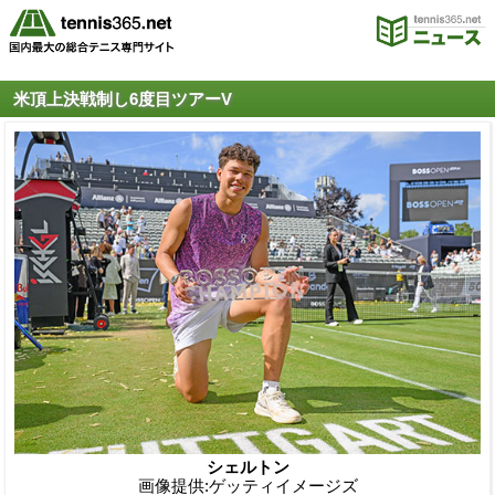
米頂上決戦制し6度目ツアーV
シェルトン
画像提供:ゲッティイメージズ