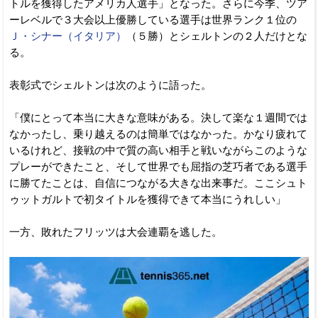
トルを獲得したアメリカ人選手」となった。さらに今季、ツア
ーレベルで３大会以上優勝している選手は世界ランク１位の
Ｊ・シナー（イタリア）
（５勝）とシェルトンの２人だけとな
る。
表彰式でシェルトンは次のように語った。
「僕にとって本当に大きな意味がある。決して楽な１週間では
なかったし、乗り越えるのは簡単ではなかった。かなり疲れて
いるけれど、接戦の中で質の高い相手と戦いながらこのような
プレーができたこと、そして世界でも屈指の芝巧者である選手
に勝てたことは、自信につながる大きな出来事だ。ここシュト
ゥットガルトで初タイトルを獲得できて本当にうれしい」
一方、敗れたフリッツは大会連覇を逃した。