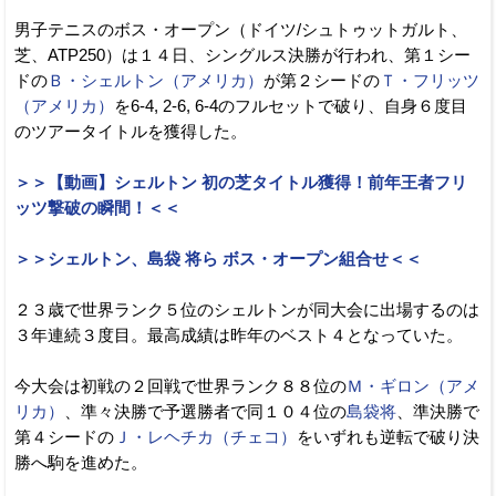
男子テニスのボス・オープン（ドイツ/シュトゥットガルト、
芝、ATP250）は１４日、シングルス決勝が行われ、第１シー
ドの
Ｂ・シェルトン（アメリカ）
が第２シードの
Ｔ・フリッツ
（アメリカ）
を6-4, 2-6, 6-4のフルセットで破り、自身６度目
のツアータイトルを獲得した。
＞＞【動画】シェルトン 初の芝タイトル獲得！前年王者フリ
ッツ撃破の瞬間！＜＜
＞＞シェルトン、島袋 将ら ボス・オープン組合せ＜＜
２３歳で世界ランク５位のシェルトンが同大会に出場するのは
３年連続３度目。最高成績は昨年のベスト４となっていた。
今大会は初戦の２回戦で世界ランク８８位の
Ｍ・ギロン（アメ
リカ）
、準々決勝で予選勝者で同１０４位の
島袋将
、準決勝で
第４シードの
Ｊ・レヘチカ（チェコ）
をいずれも逆転で破り決
勝へ駒を進めた。