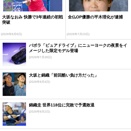
大坂なおみ 快勝で3年連続の初戦
全仏OP優勝の平木理化が逮捕
突破
(2026年8月6日)
(2026年7月23日)
バボラ「ピュアドライブ」にニューヨークの夜景をイ
メージした限定モデル登場
(2026年7月28日)
大坂と錦織「前回酷い負け方だった」
(2026年8月4日)
錦織圭 世界118位に完敗で予選敗退
(2026年8月2日)