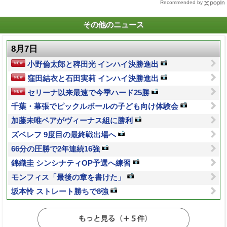
Recommended by
その他のニュース
8月7日
小野倫太郎と稗田光 インハイ決勝進出
窪田結衣と石田実莉 インハイ決勝進出
セリーナ以来最速で今季ハード25勝
千葉・幕張でピックルボールの子ども向け体験会
加藤未唯ペアがヴィーナス組に勝利
ズベレフ 9度目の最終戦出場へ
66分の圧勝で2年連続16強
錦織圭 シンシナティOP予選へ練習
モンフィス「最後の章を書けた」
坂本怜 ストレート勝ちで8強