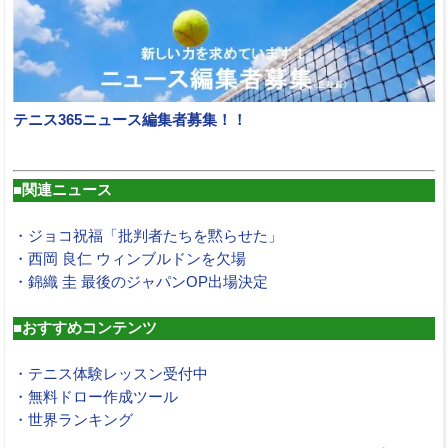
テニス365ニュース編集者募集！！
■関連ニュース
・ジョコ祝福「批判者たちを黙らせた」
・西岡 良仁 ウィンブルドンを欠場
・錦織 圭 最後のジャパンOP出場決定
■おすすめコンテンツ
・テニス体験レッスン受付中
・無料ドロー作成ツール
・世界ランキング