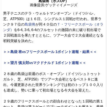
島袋将（ボスOP）
画像提供:ゲッティイメージズ
男子テニスのテラ・ウォルトマンオープン（ドイツ/ハレ、
芝、ATP500）は１６日、シングルス１回戦が行われ、世界ラ
ンク９７位の
島袋将
が同４０位の
Ｔ・フリークスポール（オラ
ンダ）
を6-4, 3-6, 6-4のフルセットの激闘の末に破り初出場で
２回戦進出を果たすとともに、ツアー大会で２大会連続となる
初戦突破を決めた。
＞＞島袋 将vsフリークスポール 1ポイント速報・結果＜＜
＞＞望月 慎太郎vsマクドナルド 1ポイント速報＜＜
２８歳の島袋は前週のボス・オープン（ドイツ/シュトゥット
ガルト、芝、ATP250）でツアー大会初となるベスト８に進
出。今週更新された世界ランキングでは初のトップ１００入り
も達成し、勢いに乗って初出場となる今大会を迎えた。
２９歳のフリークスポールとの顔合わせとなった１回戦の第１
セット、島袋は第３ゲームでブレークポイントを握ると、最後