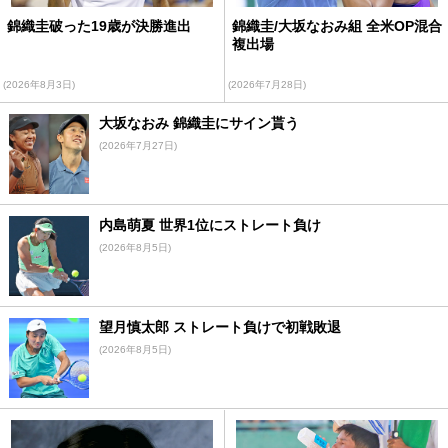
錦織圭破った19歳が決勝進出
錦織圭/大坂なおみ組 全米OP混合
複出場
(2026年8月3日)
(2026年7月28日)
大坂なおみ 錦織圭にサイン貰う
(2026年7月27日)
内島萌夏 世界1位にストレート負け
(2026年8月5日)
望月慎太郎 ストレート負けで初戦敗退
(2026年8月5日)