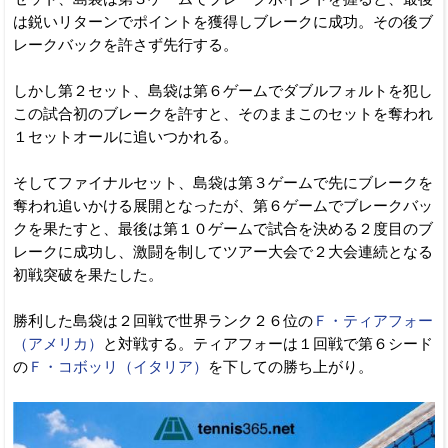
は鋭いリターンでポイントを獲得しブレークに成功。その後ブ
レークバックを許さず先行する。
しかし第２セット、島袋は第６ゲームでダブルフォルトを犯し
この試合初のブレークを許すと、そのままこのセットを奪われ
１セットオールに追いつかれる。
そしてファイナルセット、島袋は第３ゲームで先にブレークを
奪われ追いかける展開となったが、第６ゲームでブレークバッ
クを果たすと、最後は第１０ゲームで試合を決める２度目のブ
レークに成功し、激闘を制してツアー大会で２大会連続となる
初戦突破を果たした。
勝利した島袋は２回戦で世界ランク２６位の
Ｆ・ティアフォー
（アメリカ）
と対戦する。ティアフォーは１回戦で第６シード
の
Ｆ・コボッリ（イタリア）
を下しての勝ち上がり。