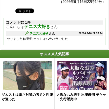
（2026年6月16日22時14分）
コメント数 1件
テニス大好き
こんにちは
さん
テニス大好き
さん
2026-06-16 22:35:24
やりましたね!最終セットはハラハラでした
オススメ人気記事
ザムストは暑さ対策の考えと性能
大坂なおみ選手 出場表明 チケッ
が違った
ト先行販売中