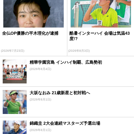
全仏OP優勝の平木理化が逮捕
酷暑インターハイ 会場は気温43
度!?
(2026年7月23日)
(2026年8月3日)
精華学園宮島 インハイ制覇、広島勢初
(2026年8月4日)
大坂なおみ 21歳新星と初対戦へ
(2026年8月1日)
錦織圭 2大会連続マスターズ予選出場
(2026年8月1日)