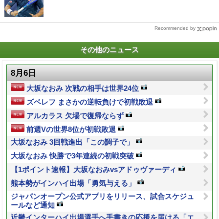
Recommended by
その他のニュース
8月6日
大坂なおみ 次戦の相手は世界24位
ズベレフ まさかの逆転負けで初戦敗退
アルカラス 欠場で復帰ならず
前週Vの世界8位が初戦敗退
大坂なおみ 3回戦進出「この調子で」
大坂なおみ 快勝で3年連続の初戦突破
【1ポイント速報】大坂なおみvsアドゥヴァーディ
熊本勢がインハイ出場「勇気与える」
ジャパンオープン公式アプリをリリース、試合スケジュ
ールなど通知
近畿インターハイ出場選手へ手書きの応援を届ける「エ