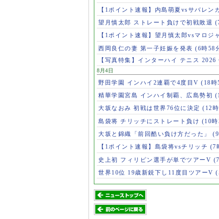
【1ポイント速報】内島萌夏vsサバレン
望月慎太郎 ストレート負けで初戦敗退
【1ポイント速報】望月慎太郎vsマロジ
西岡良仁の妻 第一子妊娠を発表
(6時58
【写真特集】インターハイ テニス 2026
8月4日
野田学園 インハイ2連覇で4度目V
(18時
精華学園宮島 インハイ制覇、広島勢初
(
大坂なおみ 初戦は世界76位に決定
(12時
島袋将 チリッチにストレート負け
(10時
大坂と錦織「前回酷い負け方だった」
(
【1ポイント速報】島袋将vsチリッチ
(7
史上初 フィリピン選手が単でツアーV
(
世界10位 19歳新鋭下し11度目ツアーV