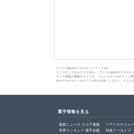
テニスの総合ポータルサイトテニス365
テニスのことならテニス365へ。テニスの総合ポータル
テニス情報の検索サイトです。プレイスタイルやテニス歴
合ポータルサイトのテニス365をお使いください。テニス
選手情報を見る
最新ニュース
スコア速報
ツアースケジュ
世界ランキング
選手名鑑
特集アーカイブ