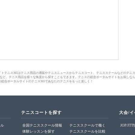
サイトテニス365はテニス用品の通販やテニスニュースからテニスコート、テニススクールなどのテニ
など、テニス用品を様々な角度から探すこともできます。テニスの総合ポータルサイトをお探しな
の総合ポータルサイトのテニス365であなたのテニスをもっと楽しく！
テニスコートを探す
大会/
ール
全国テニススクール情報
テニススクールで働く
JOP/JT
体験レッスンを探す
テニススクールを比較