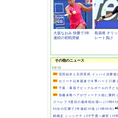
大坂なおみ 快勝で3年
島袋将 チリ
連続の初戦突破
レート負け
その他のニュース
8月7日
窪田結衣と石田実莉 インハイ決勝進
セリーナ以来最速で今季ハード25勝
千葉・幕張でピックルボールの子ど
加藤未唯ペアがヴィーナス組に勝利
ズベレフ 9度目の最終戦出場へ
(13時03
66分の圧勝で2年連続16強
(11時00分)
錦織圭 シンシナティOP予選へ練習
(10