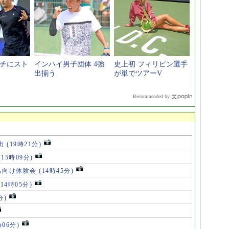
ッチにスト
インハイ男子団体 4強
史上初 フィリピン選手
出揃う
が単でツアーV
Recommended by
出
(19時21分)
(15時09分)
も向け体験会
(14時45分)
(14時05分)
分)
時06分)