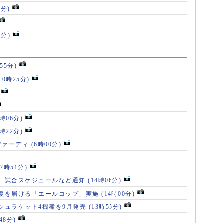
5分)
1分)
55分)
10時25分)
8時06分)
7時22分)
ヴァーディ
(6時00分)
17時51分)
、試合スケジュールなど通知
(14時06分)
援を届ける「エールコップ」実施
(14時00分)
シュラケット4機種を9月発売
(13時55分)
48分)