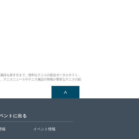
ス施設を探す方まで、便利なテニスの総合ポータルサイト、
ら、テニスニュースやテニス施設の情報が豊富なテニスの総
イベントに出る
T情報
イベント情報