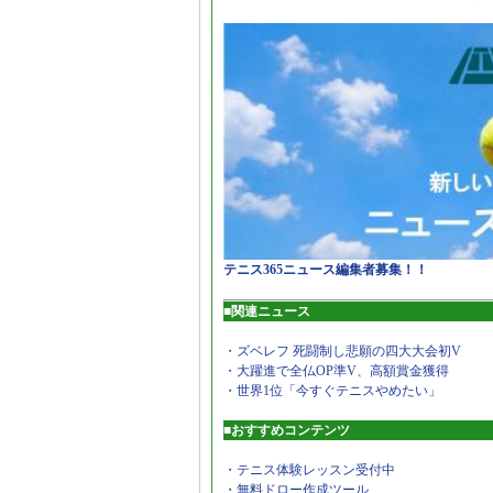
テニス365ニュース編集者募集！！
■関連ニュース
・ズベレフ 死闘制し悲願の四大大会初V
・大躍進で全仏OP準V、高額賞金獲得
・世界1位「今すぐテニスやめたい」
■おすすめコンテンツ
・テニス体験レッスン受付中
・無料ドロー作成ツール