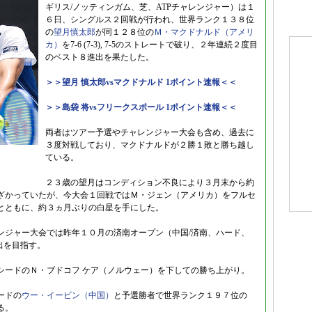
ギリス/ノッティンガム、芝、ATPチャレンジャー）は１
６日、シングルス２回戦が行われ、世界ランク１３８位
の
望月慎太郎
が同１２８位の
Ｍ・マクドナルド（アメリ
カ）
を7-6 (7-3), 7-5のストレートで破り、２年連続２度目
のベスト８進出を果たした。
＞＞望月 慎太郎vsマクドナルド 1ポイント速報＜＜
＞＞島袋 将vsフリークスポール 1ポイント速報＜＜
両者はツアー予選やチャレンジャー大会も含め、過去に
３度対戦しており、マクドナルドが２勝１敗と勝ち越し
ている。
２３歳の望月はコンディション不良により３月末から約
ざかっていたが、今大会１回戦ではＭ・ジェン（アメリカ）をフルセ
とともに、約３ヵ月ぶりの白星を手にした。
ンジャー大会では昨年１０月の済南オープン（中国/済南、ハード、
出を目指す。
シードのＮ・ブドコフ ケア（ノルウェー）を下しての勝ち上がり。
ードの
ウー・イービン（中国）
と予選勝者で世界ランク１９７位の
る。