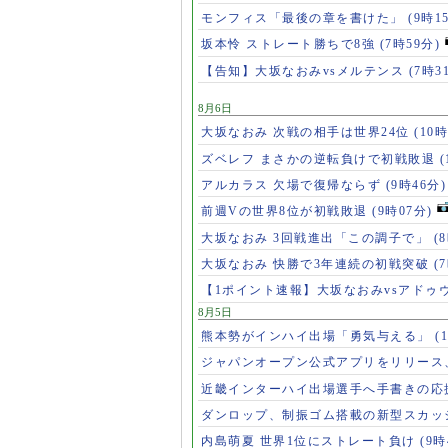
モンフィス「最後の章を書けた」
(9時1
坂本怜 ストレート勝ちで8強
(7時59分)
【告知】大坂なおみvsメルテンス
(7時3
8月6日
大坂なおみ 次戦の相手は世界24位
(10時
ズベレフ まさかの逆転負けで初戦敗退
(
アルカラス 欠場で復帰ならず
(9時46分)
前週Vの世界8位が初戦敗退
(9時07分)
大坂なおみ 3回戦進出「この調子で」
(
大坂なおみ 快勝で3年連続の初戦突破
(
【1ポイント速報】大坂なおみvsアドゥ
8月5日
熊本勢がインハイ出場「勇気与える」
(
ジャパンオープン公式アプリをリリース
近畿インターハイ出場選手へ手書きの応
ダンロップ、制振ゴム搭載の新型スカッ
内島萌夏 世界1位にストレート負け
(9時