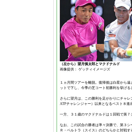
（左から）望月慎太郎とマクドナルド
画像提供： ゲッティイメージズ
１ヵ月間ツアーを離脱。復帰後は白星から遠
ットで下し、今季の芝コート初勝利を挙げる
さらに望月は、この勝利を足がかりにチャレ
ATPチャレンジャー）以来となるベスト８進
一方、３１歳のマクドナルドは１回戦で第７
なお、この試合の勝者は準々決勝で、第３シ
Ｒ・ベルトラ（スイス）のどちらかと対戦す