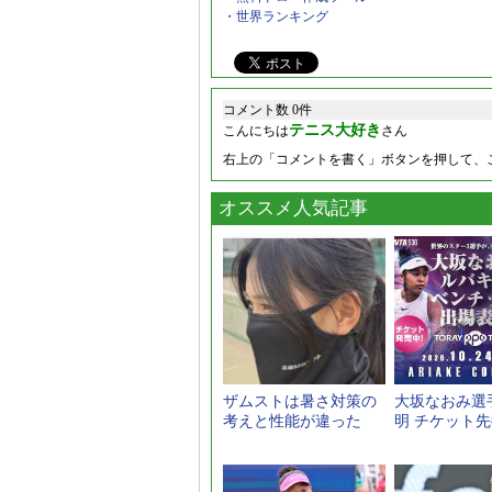
・世界ランキング
コメント数 0件
テニス大好き
こんにちは
さん
右上の「コメントを書く」ボタンを押して、
オススメ人気記事
ザムストは暑さ対策の
大坂なおみ選
考えと性能が違った
明 チケット