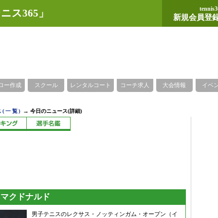
tennis3
ニス365」
新規会員登
ロー作成
スクール
レンタルコート
コーチ求人
大会情報
イベ
→
(一覧)
今日のニュース(詳細)
sマクドナルド
男子テニスのレクサス・ノッティンガム・オープン（イ