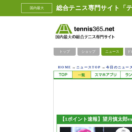
総合テニス専門サイト「テ
国内最大
トップ
ショップ
ニュース
ド
→
→
HOME
ニュースTOP
今日のニュース
【1ポイント速報】望月慎太郎v