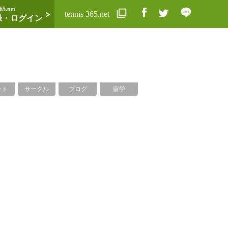
65.net
tennis 365.net
録・ログイン
ント
サークル
ブログ
留学