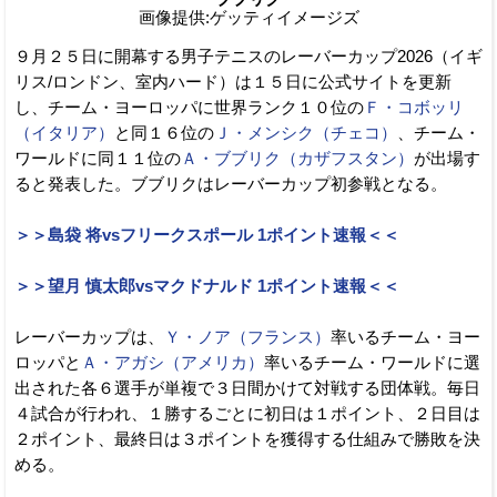
画像提供:ゲッティイメージズ
９月２５日に開幕する男子テニスのレーバーカップ2026（イギ
リス/ロンドン、室内ハード）は１５日に公式サイトを更新
し、チーム・ヨーロッパに世界ランク１０位の
Ｆ・コボッリ
（イタリア）
と同１６位の
Ｊ・メンシク（チェコ）
、チーム・
ワールドに同１１位の
Ａ・ブブリク（カザフスタン）
が出場す
ると発表した。ブブリクはレーバーカップ初参戦となる。
＞＞島袋 将vsフリークスポール 1ポイント速報＜＜
＞＞望月 慎太郎vsマクドナルド 1ポイント速報＜＜
レーバーカップは、
Ｙ・ノア（フランス）
率いるチーム・ヨー
ロッパと
Ａ・アガシ（アメリカ）
率いるチーム・ワールドに選
出された各６選手が単複で３日間かけて対戦する団体戦。毎日
４試合が行われ、１勝するごとに初日は１ポイント、２日目は
２ポイント、最終日は３ポイントを獲得する仕組みで勝敗を決
める。