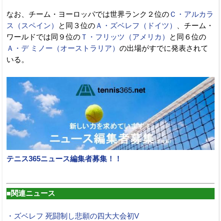
なお、チーム・ヨーロッパでは世界ランク２位の
Ｃ・アルカラ
ス（スペイン）
と同３位の
Ａ・ズベレフ（ドイツ）
、チーム・
ワールドでは同９位の
Ｔ・フリッツ（アメリカ）
と同６位の
Ａ・デ ミノー（オーストラリア）
の出場がすでに発表されて
いる。
テニス365ニュース編集者募集！！
■関連ニュース
・ズベレフ 死闘制し悲願の四大大会初V