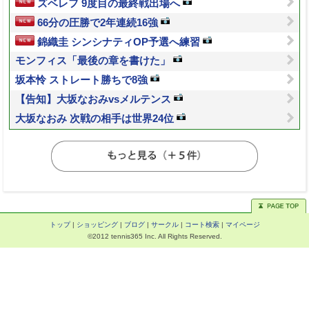
ズベレフ 9度目の最終戦出場へ
66分の圧勝で2年連続16強
錦織圭 シンシナティOP予選へ練習
モンフィス「最後の章を書けた」
坂本怜 ストレート勝ちで8強
【告知】大坂なおみvsメルテンス
大坂なおみ 次戦の相手は世界24位
トップ
|
ショッピング
|
ブログ
|
サークル
|
コート検索
|
マイページ
©2012 tennis365 Inc. All Rights Reserved.