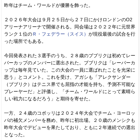
昨年はチーム・ワールドが優勝を飾った。
２０２６年大会は９月２５日から２７日にかけロンドンのO2
アリーナアリーナで開催される。同会場は２０２２年に元世界
ランク１位の
Ｒ・フェデラー（スイス）
が現役最後の試合を行
った場所でもある。
今回発表された３選手のうち、２８歳のブブリクは初めてレー
バーカップのメンバーに選出された。ブブリクは「レーバーカ
ップは毎年見ていた。この大会の一員に選ばれたことを光栄に
思う」とコメント。これを受け、アガシも「アレクサンダー
（ブブリク）はテニス界でも屈指の才能を持ち、予測不可能な
プレーヤーだ」と評価し、「チーム・ワールドにとって素晴ら
しい戦力になるだろう」と期待を寄せた。
一方、２４歳のコボッリは２０２４年大会でチーム・ヨーロッ
パの補欠メンバーを務め、昨年に初出場。２０歳のメンシクも
昨年大会でデビューを果たしており、ともに２年連続での選出
となった。